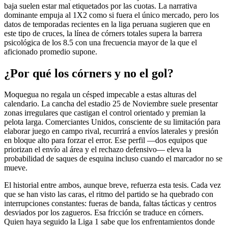
baja suelen estar mal etiquetados por las cuotas. La narrativa
dominante empuja al 1X2 como si fuera el único mercado, pero los
datos de temporadas recientes en la liga peruana sugieren que en
este tipo de cruces, la línea de córners totales supera la barrera
psicológica de los 8.5 con una frecuencia mayor de la que el
aficionado promedio supone.
¿Por qué los córners y no el gol?
Moquegua no regala un césped impecable a estas alturas del
calendario. La cancha del estadio 25 de Noviembre suele presentar
zonas irregulares que castigan el control orientado y premian la
pelota larga. Comerciantes Unidos, consciente de su limitación para
elaborar juego en campo rival, recurrirá a envíos laterales y presión
en bloque alto para forzar el error. Ese perfil —dos equipos que
priorizan el envío al área y el rechazo defensivo— eleva la
probabilidad de saques de esquina incluso cuando el marcador no se
mueve.
El historial entre ambos, aunque breve, refuerza esta tesis. Cada vez
que se han visto las caras, el ritmo del partido se ha quebrado con
interrupciones constantes: fueras de banda, faltas tácticas y centros
desviados por los zagueros. Esa fricción se traduce en córners.
Quien haya seguido la Liga 1 sabe que los enfrentamientos donde