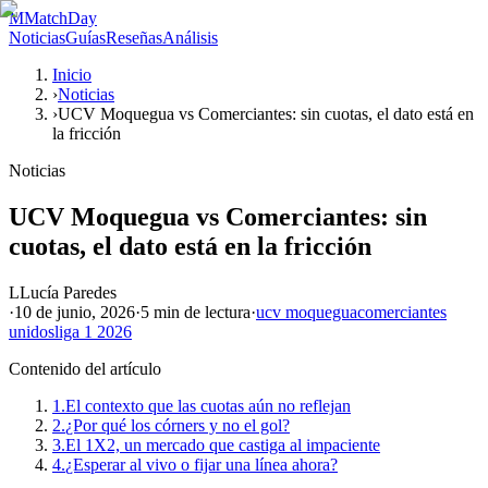
M
MatchDay
Noticias
Guías
Reseñas
Análisis
Inicio
›
Noticias
›
UCV Moquegua vs Comerciantes: sin cuotas, el dato está en
la fricción
Noticias
UCV Moquegua vs Comerciantes: sin
cuotas, el dato está en la fricción
L
Lucía Paredes
·
10 de junio, 2026
·
5 min
de lectura
·
ucv moquegua
comerciantes
unidos
liga 1 2026
Contenido del artículo
1.
El contexto que las cuotas aún no reflejan
2.
¿Por qué los córners y no el gol?
3.
El 1X2, un mercado que castiga al impaciente
4.
¿Esperar al vivo o fijar una línea ahora?