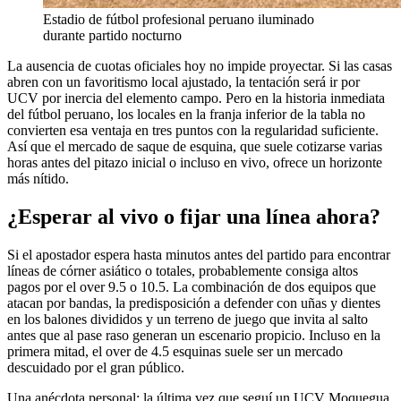
Estadio de fútbol profesional peruano iluminado
durante partido nocturno
La ausencia de cuotas oficiales hoy no impide proyectar. Si las casas
abren con un favoritismo local ajustado, la tentación será ir por
UCV por inercia del elemento campo. Pero en la historia inmediata
del fútbol peruano, los locales en la franja inferior de la tabla no
convierten esa ventaja en tres puntos con la regularidad suficiente.
Así que el mercado de saque de esquina, que suele cotizarse varias
horas antes del pitazo inicial o incluso en vivo, ofrece un horizonte
más nítido.
¿Esperar al vivo o fijar una línea ahora?
Si el apostador espera hasta minutos antes del partido para encontrar
líneas de córner asiático o totales, probablemente consiga altos
pagos por el over 9.5 o 10.5. La combinación de dos equipos que
atacan por bandas, la predisposición a defender con uñas y dientes
en los balones divididos y un terreno de juego que invita al salto
antes que al pase raso generan un escenario propicio. Incluso en la
primera mitad, el over de 4.5 esquinas suele ser un mercado
descuidado por el gran público.
Una anécdota personal: la última vez que seguí un UCV Moquegua