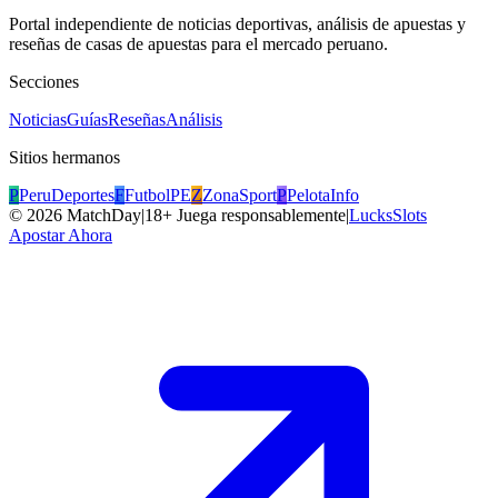
Portal independiente de noticias deportivas, análisis de apuestas y
reseñas de casas de apuestas para el mercado peruano.
Secciones
Noticias
Guías
Reseñas
Análisis
Sitios hermanos
P
PeruDeportes
F
FutbolPE
Z
ZonaSport
P
PelotaInfo
©
2026
MatchDay
|
18+ Juega responsablemente
|
LucksSlots
Apostar Ahora