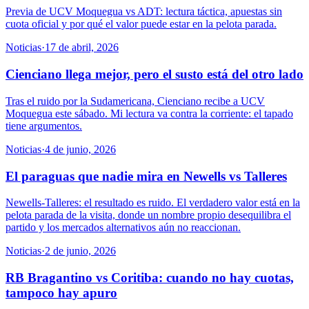
Previa de UCV Moquegua vs ADT: lectura táctica, apuestas sin
cuota oficial y por qué el valor puede estar en la pelota parada.
Noticias
·
17 de abril, 2026
Cienciano llega mejor, pero el susto está del otro lado
Tras el ruido por la Sudamericana, Cienciano recibe a UCV
Moquegua este sábado. Mi lectura va contra la corriente: el tapado
tiene argumentos.
Noticias
·
4 de junio, 2026
El paraguas que nadie mira en Newells vs Talleres
Newells-Talleres: el resultado es ruido. El verdadero valor está en la
pelota parada de la visita, donde un nombre propio desequilibra el
partido y los mercados alternativos aún no reaccionan.
Noticias
·
2 de junio, 2026
RB Bragantino vs Coritiba: cuando no hay cuotas,
tampoco hay apuro