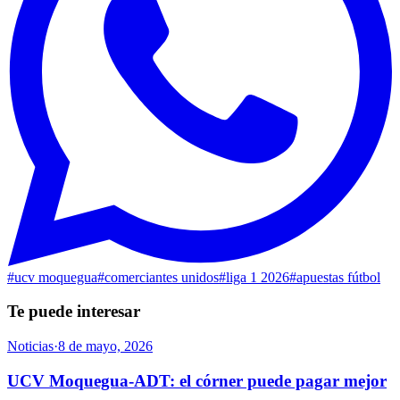
#
ucv moquegua
#
comerciantes unidos
#
liga 1 2026
#
apuestas fútbol
Te puede interesar
Noticias
·
8 de mayo, 2026
UCV Moquegua-ADT: el córner puede pagar mejor