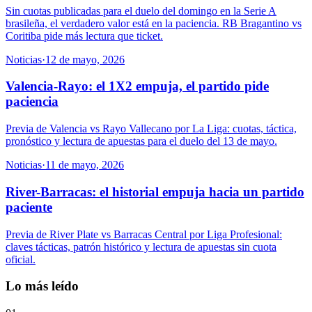
Sin cuotas publicadas para el duelo del domingo en la Serie A
brasileña, el verdadero valor está en la paciencia. RB Bragantino vs
Coritiba pide más lectura que ticket.
Noticias
·
12 de mayo, 2026
Valencia-Rayo: el 1X2 empuja, el partido pide
paciencia
Previa de Valencia vs Rayo Vallecano por La Liga: cuotas, táctica,
pronóstico y lectura de apuestas para el duelo del 13 de mayo.
Noticias
·
11 de mayo, 2026
River-Barracas: el historial empuja hacia un partido
paciente
Previa de River Plate vs Barracas Central por Liga Profesional:
claves tácticas, patrón histórico y lectura de apuestas sin cuota
oficial.
Lo más leído