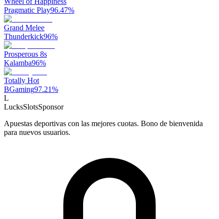
Wheel of Happiness
Pragmatic Play
96.47
%
Grand Melee
Thunderkick
96
%
Prosperous 8s
Kalamba
96
%
Totally Hot
BGaming
97.21
%
L
LucksSlots
Sponsor
Apuestas deportivas con las mejores cuotas. Bono de bienvenida
para nuevos usuarios.