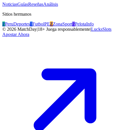
Noticias
Guías
Reseñas
Análisis
Sitios hermanos
P
PeruDeportes
F
FutbolPE
Z
ZonaSport
P
PelotaInfo
©
2026
MatchDay
|
18+ Juega responsablemente
|
LucksSlots
Apostar Ahora