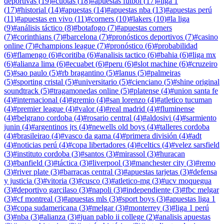
deportivas
(
19
)
#
cuotas
(
18
)
#
apuestas futbol
(
17
)
#
liga 1
(
17
)
#
historial
(
14
)
#
apuestas
(
14
)
#
apuestas nba
(
13
)
#
apuestas perú
(
11
)
#
apuestas en vivo
(
11
)
#
corners
(
10
)
#
lakers
(
10
)
#
la liga
(
9
)
#
análisis táctico
(
8
)
#
botafogo
(
7
)
#
apuestas corners
(
7
)
#
corinthians
(
7
)
#
barcelona
(
7
)
#
pronósticos deportivos
(
7
)
#
casino
online
(
7
)
#
champions league
(
7
)
#
pronóstico
(
6
)
#
probabilidad
(
6
)
#
flamengo
(
6
)
#
coritiba
(
6
)
#
analisis tactico
(
6
)
#
bahia
(
6
)
#
liga mx
(
6
)
#
alianza lima
(
6
)
#
ecuabet
(
6
)
#
peru
(
6
)
#
slot machine
(
6
)
#
cruzeiro
(
5
)
#
sao paulo
(
5
)
#
rb bragantino
(
5
)
#
lanus
(
5
)
#
palmeiras
(
5
)
#
sporting cristal
(
5
)
#
universitario
(
5
)
#
cienciano
(
5
)
#
shine original
soundtrack
(
5
)
#
tragamonedas online
(
5
)
#
platense
(
4
)
#
union santa fe
(
4
)
#
internacional
(
4
)
#
gremio
(
4
)
#
san lorenzo
(
4
)
#
atletico tucuman
(
4
)
#
premier league
(
4
)
#
valor
(
4
)
#
real madrid
(
4
)
#
fluminense
(
4
)
#
belgrano cordoba
(
4
)
#
rosario central
(
4
)
#
aldosivi
(
4
)
#
sarmiento
junin
(
4
)
#
argentinos jrs
(
4
)
#
newells old boys
(
4
)
#
talleres cordoba
(
4
)
#
brasileirao
(
4
)
#
vasco da gama
(
4
)
#
primera división
(
4
)
#
adt
(
4
)
#
noticias perú
(
4
)
#
copa libertadores
(
4
)
#
celtics
(
4
)
#
velez sarsfield
(
3
)
#
instituto cordoba
(
3
)
#
santos
(
3
)
#
mirassol
(
3
)
#
huracan
(
3
)
#
banfield
(
3
)
#
táctica
(
3
)
#
liverpool
(
3
)
#
manchester city
(
3
)
#
remo
(
3
)
#
river plate
(
3
)
#
barracas central
(
3
)
#
apuestas tarjetas
(
3
)
#
defensa
y justicia
(
3
)
#
vitoria
(
3
)
#
cusco
(
3
)
#
atletico-mg
(
3
)
#
ucv moquegua
(
3
)
#
deportivo garcilaso
(
3
)
#
napoli
(
3
)
#
independiente
(
3
)
#
fbc melgar
(
3
)
#
cf montreal
(
3
)
#
apuestas mls
(
3
)
#
sport boys
(
3
)
#
apuestas liga 1
(
3
)
#
copa sudamericana
(
3
)
#
melgar
(
3
)
#
monterrey
(
3
)
#
liga 1 perú
(
3
)
#
nba
(
3
)
#
alianza
(
3
)
#
juan pablo ii college
(
2
)
#
analisis apuestas