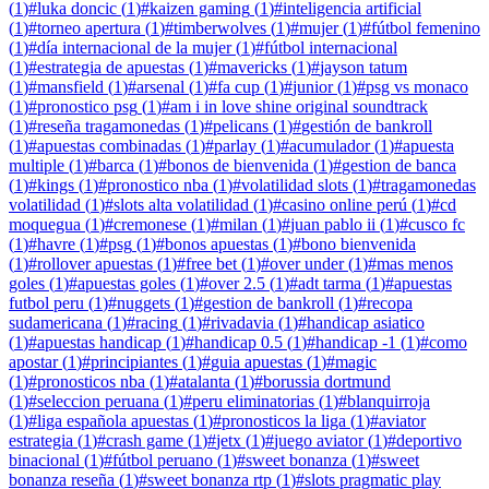
(
1
)
#
luka doncic
(
1
)
#
kaizen gaming
(
1
)
#
inteligencia artificial
(
1
)
#
torneo apertura
(
1
)
#
timberwolves
(
1
)
#
mujer
(
1
)
#
fútbol femenino
(
1
)
#
día internacional de la mujer
(
1
)
#
fútbol internacional
(
1
)
#
estrategia de apuestas
(
1
)
#
mavericks
(
1
)
#
jayson tatum
(
1
)
#
mansfield
(
1
)
#
arsenal
(
1
)
#
fa cup
(
1
)
#
junior
(
1
)
#
psg vs monaco
(
1
)
#
pronostico psg
(
1
)
#
am i in love shine original soundtrack
(
1
)
#
reseña tragamonedas
(
1
)
#
pelicans
(
1
)
#
gestión de bankroll
(
1
)
#
apuestas combinadas
(
1
)
#
parlay
(
1
)
#
acumulador
(
1
)
#
apuesta
multiple
(
1
)
#
barca
(
1
)
#
bonos de bienvenida
(
1
)
#
gestion de banca
(
1
)
#
kings
(
1
)
#
pronostico nba
(
1
)
#
volatilidad slots
(
1
)
#
tragamonedas
volatilidad
(
1
)
#
slots alta volatilidad
(
1
)
#
casino online perú
(
1
)
#
cd
moquegua
(
1
)
#
cremonese
(
1
)
#
milan
(
1
)
#
juan pablo ii
(
1
)
#
cusco fc
(
1
)
#
havre
(
1
)
#
psg
(
1
)
#
bonos apuestas
(
1
)
#
bono bienvenida
(
1
)
#
rollover apuestas
(
1
)
#
free bet
(
1
)
#
over under
(
1
)
#
mas menos
goles
(
1
)
#
apuestas goles
(
1
)
#
over 2.5
(
1
)
#
adt tarma
(
1
)
#
apuestas
futbol peru
(
1
)
#
nuggets
(
1
)
#
gestion de bankroll
(
1
)
#
recopa
sudamericana
(
1
)
#
racing
(
1
)
#
rivadavia
(
1
)
#
handicap asiatico
(
1
)
#
apuestas handicap
(
1
)
#
handicap 0.5
(
1
)
#
handicap -1
(
1
)
#
como
apostar
(
1
)
#
principiantes
(
1
)
#
guia apuestas
(
1
)
#
magic
(
1
)
#
pronosticos nba
(
1
)
#
atalanta
(
1
)
#
borussia dortmund
(
1
)
#
seleccion peruana
(
1
)
#
peru eliminatorias
(
1
)
#
blanquirroja
(
1
)
#
liga española apuestas
(
1
)
#
pronosticos la liga
(
1
)
#
aviator
estrategia
(
1
)
#
crash game
(
1
)
#
jetx
(
1
)
#
juego aviator
(
1
)
#
deportivo
binacional
(
1
)
#
fútbol peruano
(
1
)
#
sweet bonanza
(
1
)
#
sweet
bonanza reseña
(
1
)
#
sweet bonanza rtp
(
1
)
#
slots pragmatic play