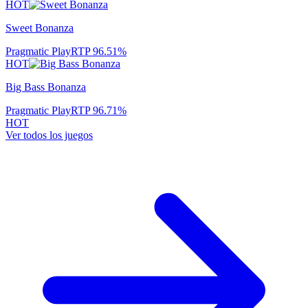
HOT
Sweet Bonanza
Pragmatic Play
RTP
96.51
%
HOT
Big Bass Bonanza
Pragmatic Play
RTP
96.71
%
HOT
Ver todos los juegos