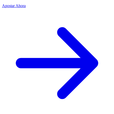
Apostar Ahora