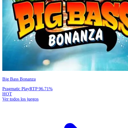
Big Bass Bonanza
Pragmatic Play
RTP
96.71
%
HOT
Ver todos los juegos