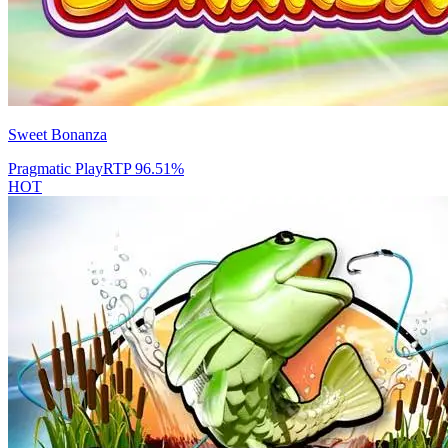
Sweet Bonanza
Pragmatic Play
RTP
96.51
%
HOT