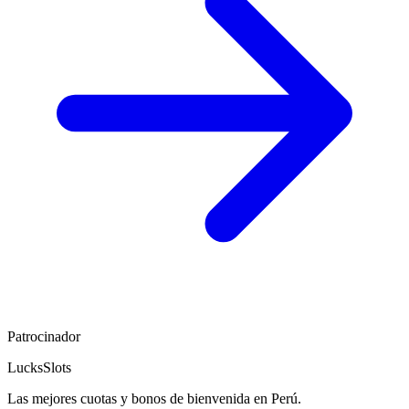
Patrocinador
LucksSlots
Las mejores cuotas y bonos de bienvenida en Perú.