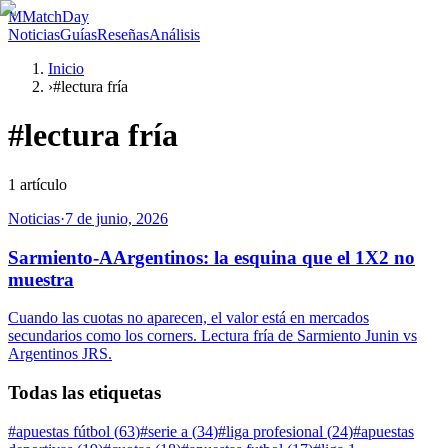
M
MatchDay
Noticias
Guías
Reseñas
Análisis
Inicio
›
#lectura fría
#
lectura fría
1
artículo
Noticias
·
7 de junio, 2026
Sarmiento-AArgentinos: la esquina que el 1X2 no
muestra
Cuando las cuotas no aparecen, el valor está en mercados
secundarios como los corners. Lectura fría de Sarmiento Junin vs
Argentinos JRS.
Todas las etiquetas
#
apuestas fútbol
(
63
)
#
serie a
(
34
)
#
liga profesional
(
24
)
#
apuestas