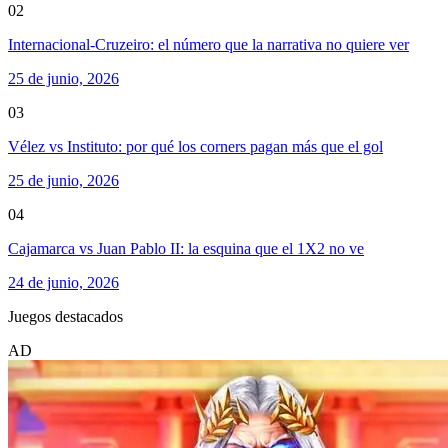
02
Internacional-Cruzeiro: el número que la narrativa no quiere ver
25 de junio, 2026
03
Vélez vs Instituto: por qué los corners pagan más que el gol
25 de junio, 2026
04
Cajamarca vs Juan Pablo II: la esquina que el 1X2 no ve
24 de junio, 2026
Juegos destacados
AD