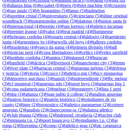
(
6
)
#
flamengo
(
6
)
#
coritiba
(
6
)
#
analisis tactico
(
6
)
#
bahia
(
6
)
#
liga mx
(
6
)
#
alianza lima
(
6
)
#
ecuabet
(
6
)
#
peru
(
6
)
#
slot machine
(
6
)
#
cruzeiro
(
5
)
#
sao paulo
(
5
)
#
rb bragantino
(
5
)
#
lanus
(
5
)
#
palmeiras
(
5
)
#
sporting cristal
(
5
)
#
universitario
(
5
)
#
cienciano
(
5
)
#
shine original
soundtrack
(
5
)
#
tragamonedas online
(
5
)
#
platense
(
4
)
#
union santa fe
(
4
)
#
internacional
(
4
)
#
gremio
(
4
)
#
san lorenzo
(
4
)
#
atletico tucuman
(
4
)
#
premier league
(
4
)
#
valor
(
4
)
#
real madrid
(
4
)
#
fluminense
(
4
)
#
belgrano cordoba
(
4
)
#
rosario central
(
4
)
#
aldosivi
(
4
)
#
sarmiento
junin
(
4
)
#
argentinos jrs
(
4
)
#
newells old boys
(
4
)
#
talleres cordoba
(
4
)
#
brasileirao
(
4
)
#
vasco da gama
(
4
)
#
primera división
(
4
)
#
adt
(
4
)
#
noticias perú
(
4
)
#
copa libertadores
(
4
)
#
celtics
(
4
)
#
velez sarsfield
(
3
)
#
instituto cordoba
(
3
)
#
santos
(
3
)
#
mirassol
(
3
)
#
huracan
(
3
)
#
banfield
(
3
)
#
táctica
(
3
)
#
liverpool
(
3
)
#
manchester city
(
3
)
#
remo
(
3
)
#
river plate
(
3
)
#
barracas central
(
3
)
#
apuestas tarjetas
(
3
)
#
defensa
y justicia
(
3
)
#
vitoria
(
3
)
#
cusco
(
3
)
#
atletico-mg
(
3
)
#
ucv moquegua
(
3
)
#
deportivo garcilaso
(
3
)
#
napoli
(
3
)
#
independiente
(
3
)
#
fbc melgar
(
3
)
#
cf montreal
(
3
)
#
apuestas mls
(
3
)
#
sport boys
(
3
)
#
apuestas liga 1
(
3
)
#
copa sudamericana
(
3
)
#
melgar
(
3
)
#
monterrey
(
3
)
#
liga 1 perú
(
3
)
#
nba
(
3
)
#
alianza
(
3
)
#
juan pablo ii college
(
2
)
#
analisis apuestas
(
2
)
#
patron historico
(
2
)
#
patrón histórico
(
2
)
#
estudiantes de rio
cuarto
(
2
)
#
tigre
(
2
)
#
pronostico
(
2
)
#
atletico paranaense
(
2
)
#
corners
apuestas
(
2
)
#
analisis
(
2
)
#
chapecoense-sc
(
2
)
#
alianza atletico
(
2
)
#
club tijuana
(
2
)
#
leon
(
2
)
#
independ. rivadavia
(
2
)
#
racing club
(
2
)
#
gimnasia l.p.
(
2
)
#
sport huancayo
(
2
)
#
estudiantes l.p.
(
2
)
#
as
roma
(
2
)
#
fiorentina
(
2
)
#
como
(
2
)
#
atletico grau
(
2
)
#
utc cajamarca