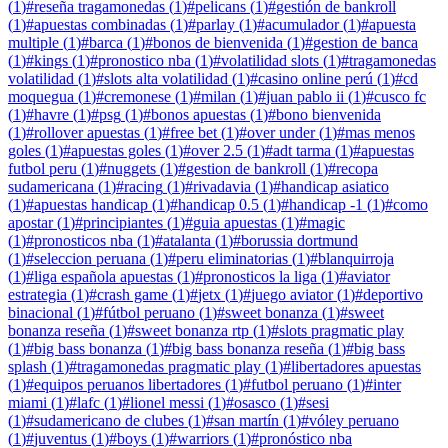
(
1
)
#
reseña tragamonedas
(
1
)
#
pelicans
(
1
)
#
gestión de bankroll
(
1
)
#
apuestas combinadas
(
1
)
#
parlay
(
1
)
#
acumulador
(
1
)
#
apuesta
multiple
(
1
)
#
barca
(
1
)
#
bonos de bienvenida
(
1
)
#
gestion de banca
(
1
)
#
kings
(
1
)
#
pronostico nba
(
1
)
#
volatilidad slots
(
1
)
#
tragamonedas
volatilidad
(
1
)
#
slots alta volatilidad
(
1
)
#
casino online perú
(
1
)
#
cd
moquegua
(
1
)
#
cremonese
(
1
)
#
milan
(
1
)
#
juan pablo ii
(
1
)
#
cusco fc
(
1
)
#
havre
(
1
)
#
psg
(
1
)
#
bonos apuestas
(
1
)
#
bono bienvenida
(
1
)
#
rollover apuestas
(
1
)
#
free bet
(
1
)
#
over under
(
1
)
#
mas menos
goles
(
1
)
#
apuestas goles
(
1
)
#
over 2.5
(
1
)
#
adt tarma
(
1
)
#
apuestas
futbol peru
(
1
)
#
nuggets
(
1
)
#
gestion de bankroll
(
1
)
#
recopa
sudamericana
(
1
)
#
racing
(
1
)
#
rivadavia
(
1
)
#
handicap asiatico
(
1
)
#
apuestas handicap
(
1
)
#
handicap 0.5
(
1
)
#
handicap -1
(
1
)
#
como
apostar
(
1
)
#
principiantes
(
1
)
#
guia apuestas
(
1
)
#
magic
(
1
)
#
pronosticos nba
(
1
)
#
atalanta
(
1
)
#
borussia dortmund
(
1
)
#
seleccion peruana
(
1
)
#
peru eliminatorias
(
1
)
#
blanquirroja
(
1
)
#
liga española apuestas
(
1
)
#
pronosticos la liga
(
1
)
#
aviator
estrategia
(
1
)
#
crash game
(
1
)
#
jetx
(
1
)
#
juego aviator
(
1
)
#
deportivo
binacional
(
1
)
#
fútbol peruano
(
1
)
#
sweet bonanza
(
1
)
#
sweet
bonanza reseña
(
1
)
#
sweet bonanza rtp
(
1
)
#
slots pragmatic play
(
1
)
#
big bass bonanza
(
1
)
#
big bass bonanza reseña
(
1
)
#
big bass
splash
(
1
)
#
tragamonedas pragmatic play
(
1
)
#
libertadores apuestas
(
1
)
#
equipos peruanos libertadores
(
1
)
#
futbol peruano
(
1
)
#
inter
miami
(
1
)
#
lafc
(
1
)
#
lionel messi
(
1
)
#
osasco
(
1
)
#
sesi
(
1
)
#
sudamericano de clubes
(
1
)
#
san martín
(
1
)
#
vóley peruano
(
1
)
#
juventus
(
1
)
#
boys
(
1
)
#
warriors
(
1
)
#
pronóstico nba