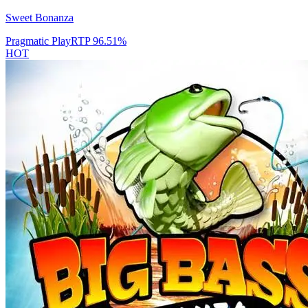
Sweet Bonanza
Pragmatic Play
RTP
96.51
%
HOT