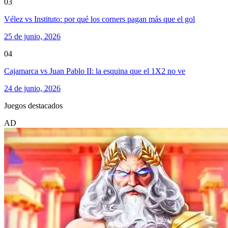
03
Vélez vs Instituto: por qué los corners pagan más que el gol
25 de junio, 2026
04
Cajamarca vs Juan Pablo II: la esquina que el 1X2 no ve
24 de junio, 2026
Juegos destacados
AD