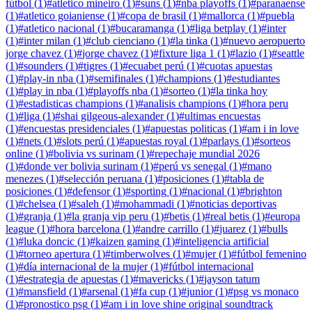
fútbol
(
1
)
#
atletico mineiro
(
1
)
#
suns
(
1
)
#
nba playoffs
(
1
)
#
paranaense
(
1
)
#
atletico goianiense
(
1
)
#
copa de brasil
(
1
)
#
mallorca
(
1
)
#
puebla
(
1
)
#
atletico nacional
(
1
)
#
bucaramanga
(
1
)
#
liga betplay
(
1
)
#
inter
(
1
)
#
inter milan
(
1
)
#
club cienciano
(
1
)
#
la tinka
(
1
)
#
nuevo aeropuerto
jorge chavez
(
1
)
#
jorge chavez
(
1
)
#
fixture liga 1
(
1
)
#
lazio
(
1
)
#
seattle
(
1
)
#
sounders
(
1
)
#
tigres
(
1
)
#
ecuabet perú
(
1
)
#
cuotas apuestas
(
1
)
#
play-in nba
(
1
)
#
semifinales
(
1
)
#
champions
(
1
)
#
estudiantes
(
1
)
#
play in nba
(
1
)
#
playoffs nba
(
1
)
#
sorteo
(
1
)
#
la tinka hoy
(
1
)
#
estadisticas champions
(
1
)
#
analisis champions
(
1
)
#
hora peru
(
1
)
#
liga
(
1
)
#
shai gilgeous-alexander
(
1
)
#
ultimas encuestas
(
1
)
#
encuestas presidenciales
(
1
)
#
apuestas politicas
(
1
)
#
am i in love
(
1
)
#
nets
(
1
)
#
slots perú
(
1
)
#
apuestas royal
(
1
)
#
parlays
(
1
)
#
sorteos
online
(
1
)
#
bolivia vs surinam
(
1
)
#
repechaje mundial 2026
(
1
)
#
donde ver bolivia surinam
(
1
)
#
perú vs senegal
(
1
)
#
mano
menezes
(
1
)
#
selección peruana
(
1
)
#
posiciones
(
1
)
#
tabla de
posiciones
(
1
)
#
defensor
(
1
)
#
sporting
(
1
)
#
nacional
(
1
)
#
brighton
(
1
)
#
chelsea
(
1
)
#
saleh
(
1
)
#
mohammadi
(
1
)
#
noticias deportivas
(
1
)
#
granja
(
1
)
#
la granja vip peru
(
1
)
#
betis
(
1
)
#
real betis
(
1
)
#
europa
league
(
1
)
#
hora barcelona
(
1
)
#
andre carrillo
(
1
)
#
juarez
(
1
)
#
bulls
(
1
)
#
luka doncic
(
1
)
#
kaizen gaming
(
1
)
#
inteligencia artificial
(
1
)
#
torneo apertura
(
1
)
#
timberwolves
(
1
)
#
mujer
(
1
)
#
fútbol femenino
(
1
)
#
día internacional de la mujer
(
1
)
#
fútbol internacional
(
1
)
#
estrategia de apuestas
(
1
)
#
mavericks
(
1
)
#
jayson tatum
(
1
)
#
mansfield
(
1
)
#
arsenal
(
1
)
#
fa cup
(
1
)
#
junior
(
1
)
#
psg vs monaco
(
1
)
#
pronostico psg
(
1
)
#
am i in love shine original soundtrack