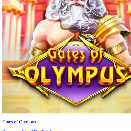
Gates of Olympus