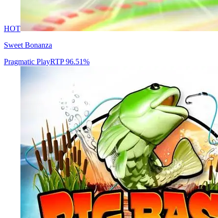
HOT
Sweet Bonanza
Pragmatic Play
RTP
96.51
%