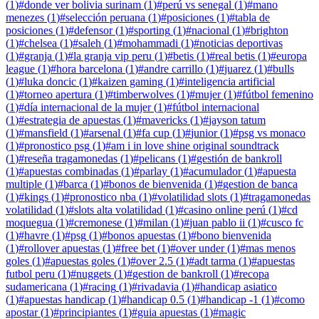
(
1
)
#
donde ver bolivia surinam
(
1
)
#
perú vs senegal
(
1
)
#
mano
menezes
(
1
)
#
selección peruana
(
1
)
#
posiciones
(
1
)
#
tabla de
posiciones
(
1
)
#
defensor
(
1
)
#
sporting
(
1
)
#
nacional
(
1
)
#
brighton
(
1
)
#
chelsea
(
1
)
#
saleh
(
1
)
#
mohammadi
(
1
)
#
noticias deportivas
(
1
)
#
granja
(
1
)
#
la granja vip peru
(
1
)
#
betis
(
1
)
#
real betis
(
1
)
#
europa
league
(
1
)
#
hora barcelona
(
1
)
#
andre carrillo
(
1
)
#
juarez
(
1
)
#
bulls
(
1
)
#
luka doncic
(
1
)
#
kaizen gaming
(
1
)
#
inteligencia artificial
(
1
)
#
torneo apertura
(
1
)
#
timberwolves
(
1
)
#
mujer
(
1
)
#
fútbol femenino
(
1
)
#
día internacional de la mujer
(
1
)
#
fútbol internacional
(
1
)
#
estrategia de apuestas
(
1
)
#
mavericks
(
1
)
#
jayson tatum
(
1
)
#
mansfield
(
1
)
#
arsenal
(
1
)
#
fa cup
(
1
)
#
junior
(
1
)
#
psg vs monaco
(
1
)
#
pronostico psg
(
1
)
#
am i in love shine original soundtrack
(
1
)
#
reseña tragamonedas
(
1
)
#
pelicans
(
1
)
#
gestión de bankroll
(
1
)
#
apuestas combinadas
(
1
)
#
parlay
(
1
)
#
acumulador
(
1
)
#
apuesta
multiple
(
1
)
#
barca
(
1
)
#
bonos de bienvenida
(
1
)
#
gestion de banca
(
1
)
#
kings
(
1
)
#
pronostico nba
(
1
)
#
volatilidad slots
(
1
)
#
tragamonedas
volatilidad
(
1
)
#
slots alta volatilidad
(
1
)
#
casino online perú
(
1
)
#
cd
moquegua
(
1
)
#
cremonese
(
1
)
#
milan
(
1
)
#
juan pablo ii
(
1
)
#
cusco fc
(
1
)
#
havre
(
1
)
#
psg
(
1
)
#
bonos apuestas
(
1
)
#
bono bienvenida
(
1
)
#
rollover apuestas
(
1
)
#
free bet
(
1
)
#
over under
(
1
)
#
mas menos
goles
(
1
)
#
apuestas goles
(
1
)
#
over 2.5
(
1
)
#
adt tarma
(
1
)
#
apuestas
futbol peru
(
1
)
#
nuggets
(
1
)
#
gestion de bankroll
(
1
)
#
recopa
sudamericana
(
1
)
#
racing
(
1
)
#
rivadavia
(
1
)
#
handicap asiatico
(
1
)
#
apuestas handicap
(
1
)
#
handicap 0.5
(
1
)
#
handicap -1
(
1
)
#
como
apostar
(
1
)
#
principiantes
(
1
)
#
guia apuestas
(
1
)
#
magic