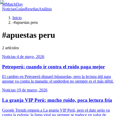
M
MatchDay
Noticias
Guías
Reseñas
Análisis
Inicio
›
#apuestas peru
#
apuestas peru
2
artículos
Noticias
·
4 de mayo, 2026
Petroperú: cuando ir contra el ruido paga mejor
El cambio en Petroperú disparó búsquedas, pero la lectura útil para
apostar va contra la manada: el underdog no siempre es el más débil.
Noticias
·
19 de marzo, 2026
La granja VIP Perú: mucho ruido, poca lectura fría
Google Trends empuja a La granja VIP Perú, pero el dato serio va
contra la euforia: la fama viral no siempre se traduce en valor de