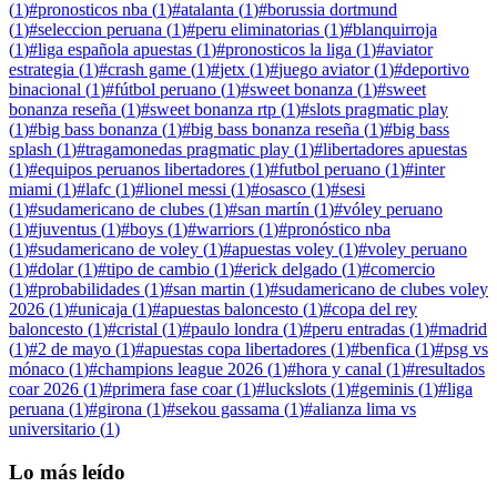
(
1
)
#
pronosticos nba
(
1
)
#
atalanta
(
1
)
#
borussia dortmund
(
1
)
#
seleccion peruana
(
1
)
#
peru eliminatorias
(
1
)
#
blanquirroja
(
1
)
#
liga española apuestas
(
1
)
#
pronosticos la liga
(
1
)
#
aviator
estrategia
(
1
)
#
crash game
(
1
)
#
jetx
(
1
)
#
juego aviator
(
1
)
#
deportivo
binacional
(
1
)
#
fútbol peruano
(
1
)
#
sweet bonanza
(
1
)
#
sweet
bonanza reseña
(
1
)
#
sweet bonanza rtp
(
1
)
#
slots pragmatic play
(
1
)
#
big bass bonanza
(
1
)
#
big bass bonanza reseña
(
1
)
#
big bass
splash
(
1
)
#
tragamonedas pragmatic play
(
1
)
#
libertadores apuestas
(
1
)
#
equipos peruanos libertadores
(
1
)
#
futbol peruano
(
1
)
#
inter
miami
(
1
)
#
lafc
(
1
)
#
lionel messi
(
1
)
#
osasco
(
1
)
#
sesi
(
1
)
#
sudamericano de clubes
(
1
)
#
san martín
(
1
)
#
vóley peruano
(
1
)
#
juventus
(
1
)
#
boys
(
1
)
#
warriors
(
1
)
#
pronóstico nba
(
1
)
#
sudamericano de voley
(
1
)
#
apuestas voley
(
1
)
#
voley peruano
(
1
)
#
dolar
(
1
)
#
tipo de cambio
(
1
)
#
erick delgado
(
1
)
#
comercio
(
1
)
#
probabilidades
(
1
)
#
san martin
(
1
)
#
sudamericano de clubes voley
2026
(
1
)
#
unicaja
(
1
)
#
apuestas baloncesto
(
1
)
#
copa del rey
baloncesto
(
1
)
#
cristal
(
1
)
#
paulo londra
(
1
)
#
peru entradas
(
1
)
#
madrid
(
1
)
#
2 de mayo
(
1
)
#
apuestas copa libertadores
(
1
)
#
benfica
(
1
)
#
psg vs
mónaco
(
1
)
#
champions league 2026
(
1
)
#
hora y canal
(
1
)
#
resultados
coar 2026
(
1
)
#
primera fase coar
(
1
)
#
luckslots
(
1
)
#
geminis
(
1
)
#
liga
peruana
(
1
)
#
girona
(
1
)
#
sekou gassama
(
1
)
#
alianza lima vs
universitario
(
1
)
Lo más leído