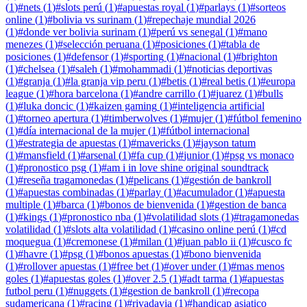
(
1
)
#
nets
(
1
)
#
slots perú
(
1
)
#
apuestas royal
(
1
)
#
parlays
(
1
)
#
sorteos
online
(
1
)
#
bolivia vs surinam
(
1
)
#
repechaje mundial 2026
(
1
)
#
donde ver bolivia surinam
(
1
)
#
perú vs senegal
(
1
)
#
mano
menezes
(
1
)
#
selección peruana
(
1
)
#
posiciones
(
1
)
#
tabla de
posiciones
(
1
)
#
defensor
(
1
)
#
sporting
(
1
)
#
nacional
(
1
)
#
brighton
(
1
)
#
chelsea
(
1
)
#
saleh
(
1
)
#
mohammadi
(
1
)
#
noticias deportivas
(
1
)
#
granja
(
1
)
#
la granja vip peru
(
1
)
#
betis
(
1
)
#
real betis
(
1
)
#
europa
league
(
1
)
#
hora barcelona
(
1
)
#
andre carrillo
(
1
)
#
juarez
(
1
)
#
bulls
(
1
)
#
luka doncic
(
1
)
#
kaizen gaming
(
1
)
#
inteligencia artificial
(
1
)
#
torneo apertura
(
1
)
#
timberwolves
(
1
)
#
mujer
(
1
)
#
fútbol femenino
(
1
)
#
día internacional de la mujer
(
1
)
#
fútbol internacional
(
1
)
#
estrategia de apuestas
(
1
)
#
mavericks
(
1
)
#
jayson tatum
(
1
)
#
mansfield
(
1
)
#
arsenal
(
1
)
#
fa cup
(
1
)
#
junior
(
1
)
#
psg vs monaco
(
1
)
#
pronostico psg
(
1
)
#
am i in love shine original soundtrack
(
1
)
#
reseña tragamonedas
(
1
)
#
pelicans
(
1
)
#
gestión de bankroll
(
1
)
#
apuestas combinadas
(
1
)
#
parlay
(
1
)
#
acumulador
(
1
)
#
apuesta
multiple
(
1
)
#
barca
(
1
)
#
bonos de bienvenida
(
1
)
#
gestion de banca
(
1
)
#
kings
(
1
)
#
pronostico nba
(
1
)
#
volatilidad slots
(
1
)
#
tragamonedas
volatilidad
(
1
)
#
slots alta volatilidad
(
1
)
#
casino online perú
(
1
)
#
cd
moquegua
(
1
)
#
cremonese
(
1
)
#
milan
(
1
)
#
juan pablo ii
(
1
)
#
cusco fc
(
1
)
#
havre
(
1
)
#
psg
(
1
)
#
bonos apuestas
(
1
)
#
bono bienvenida
(
1
)
#
rollover apuestas
(
1
)
#
free bet
(
1
)
#
over under
(
1
)
#
mas menos
goles
(
1
)
#
apuestas goles
(
1
)
#
over 2.5
(
1
)
#
adt tarma
(
1
)
#
apuestas
futbol peru
(
1
)
#
nuggets
(
1
)
#
gestion de bankroll
(
1
)
#
recopa
sudamericana
(
1
)
#
racing
(
1
)
#
rivadavia
(
1
)
#
handicap asiatico