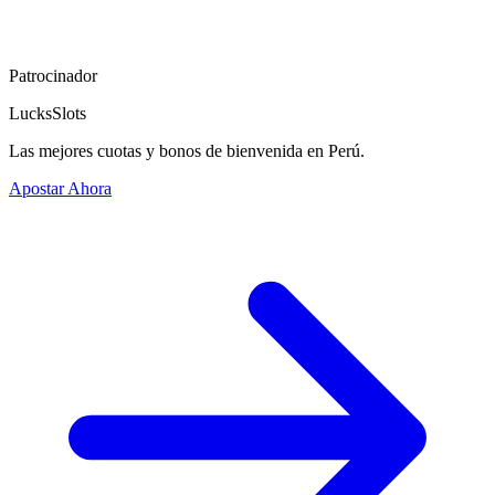
Patrocinador
LucksSlots
Las mejores cuotas y bonos de bienvenida en Perú.
Apostar Ahora