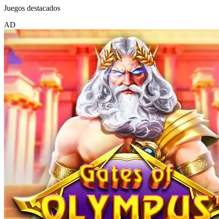
Juegos destacados
AD