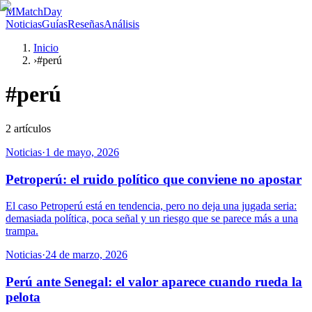
M
MatchDay
Noticias
Guías
Reseñas
Análisis
Inicio
›
#perú
#
perú
2
artículos
Noticias
·
1 de mayo, 2026
Petroperú: el ruido político que conviene no apostar
El caso Petroperú está en tendencia, pero no deja una jugada seria:
demasiada política, poca señal y un riesgo que se parece más a una
trampa.
Noticias
·
24 de marzo, 2026
Perú ante Senegal: el valor aparece cuando rueda la
pelota