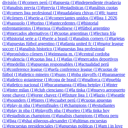
división
(
1
)
#
corners perú
(
1
)
#
apuesta
(
1
)
#
independiente rivadavia
(
1
)
#
analisis previa
(
1
)
#
previa
(
1
)
#
estadisticas
(
1
)
#
análisis cuotas
(
1
)
#
corners liga profesional
(
1
)
#
guadalajara chivas
(
1
)
#
fc juarez
(
1
)
#
córners
(
1
)
#
serie-a
(
1
)
#
comerciantes unidos
(
1
)
#
liga 1 2026
(
1
)
#
sassuolo
(
1
)
#
torino
(
1
)
#
antecedentes
(
1
)
#
historial
enfrentamientos
(
1
)
#
genoa
(
1
)
#
udinese
(
1
)
#
fútbol argentino
(
1
)
#
mercados alternativos
(
1
)
#
cuotas argentinas
(
1
)
#
lectura fría
(
1
)
#
historial serie a
(
1
)
#
serie a brasil
(
1
)
#
analisis corners
(
1
)
#
tarjetas
(
1
)
#
apuestas fútbol argentino
(
1
)
#
atlanta united fc
(
1
)
#
major league
soccer
(
1
)
#
analisis historico
(
1
)
#
apuestas liga profesional
(
1
)
#
pronóstico córners
(
1
)
#
gimnasia m.
(
1
)
#
central cordoba
(
1
)
#
valencia
(
1
)
#
cuotas liga 1
(
1
)
#
atlas
(
1
)
#
mercados deportivos
(
1
)
#
medellin
(
1
)
#
apuestas responsables
(
1
)
#
actualidad perú
(
1
)
#
conference league
(
1
)
#
uefa conference league
(
1
)
#
cuotas de
fútbol
(
1
)
#
atletico mineiro
(
1
)
#
suns
(
1
)
#
nba playoffs
(
1
)
#
paranaense
(
1
)
#
atletico goianiense
(
1
)
#
copa de brasil
(
1
)
#
mallorca
(
1
)
#
puebla
(
1
)
#
atletico nacional
(
1
)
#
bucaramanga
(
1
)
#
liga betplay
(
1
)
#
inter
(
1
)
#
inter milan
(
1
)
#
club cienciano
(
1
)
#
la tinka
(
1
)
#
nuevo aeropuerto
jorge chavez
(
1
)
#
jorge chavez
(
1
)
#
fixture liga 1
(
1
)
#
lazio
(
1
)
#
seattle
(
1
)
#
sounders
(
1
)
#
tigres
(
1
)
#
ecuabet perú
(
1
)
#
cuotas apuestas
(
1
)
#
play-in nba
(
1
)
#
semifinales
(
1
)
#
champions
(
1
)
#
estudiantes
(
1
)
#
play in nba
(
1
)
#
playoffs nba
(
1
)
#
sorteo
(
1
)
#
la tinka hoy
(
1
)
#
estadisticas champions
(
1
)
#
analisis champions
(
1
)
#
hora peru
(
1
)
#
liga
(
1
)
#
shai gilgeous-alexander
(
1
)
#
ultimas encuestas
(
1
)
#
encuestas presidenciales
(
1
)
#
apuestas politicas
(
1
)
#
am i in love