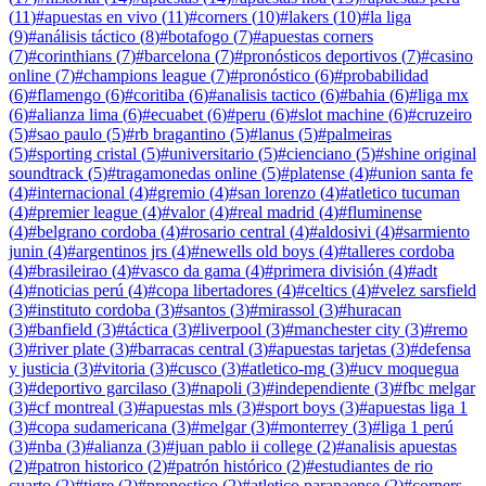
(
11
)
#
apuestas en vivo
(
11
)
#
corners
(
10
)
#
lakers
(
10
)
#
la liga
(
9
)
#
análisis táctico
(
8
)
#
botafogo
(
7
)
#
apuestas corners
(
7
)
#
corinthians
(
7
)
#
barcelona
(
7
)
#
pronósticos deportivos
(
7
)
#
casino
online
(
7
)
#
champions league
(
7
)
#
pronóstico
(
6
)
#
probabilidad
(
6
)
#
flamengo
(
6
)
#
coritiba
(
6
)
#
analisis tactico
(
6
)
#
bahia
(
6
)
#
liga mx
(
6
)
#
alianza lima
(
6
)
#
ecuabet
(
6
)
#
peru
(
6
)
#
slot machine
(
6
)
#
cruzeiro
(
5
)
#
sao paulo
(
5
)
#
rb bragantino
(
5
)
#
lanus
(
5
)
#
palmeiras
(
5
)
#
sporting cristal
(
5
)
#
universitario
(
5
)
#
cienciano
(
5
)
#
shine original
soundtrack
(
5
)
#
tragamonedas online
(
5
)
#
platense
(
4
)
#
union santa fe
(
4
)
#
internacional
(
4
)
#
gremio
(
4
)
#
san lorenzo
(
4
)
#
atletico tucuman
(
4
)
#
premier league
(
4
)
#
valor
(
4
)
#
real madrid
(
4
)
#
fluminense
(
4
)
#
belgrano cordoba
(
4
)
#
rosario central
(
4
)
#
aldosivi
(
4
)
#
sarmiento
junin
(
4
)
#
argentinos jrs
(
4
)
#
newells old boys
(
4
)
#
talleres cordoba
(
4
)
#
brasileirao
(
4
)
#
vasco da gama
(
4
)
#
primera división
(
4
)
#
adt
(
4
)
#
noticias perú
(
4
)
#
copa libertadores
(
4
)
#
celtics
(
4
)
#
velez sarsfield
(
3
)
#
instituto cordoba
(
3
)
#
santos
(
3
)
#
mirassol
(
3
)
#
huracan
(
3
)
#
banfield
(
3
)
#
táctica
(
3
)
#
liverpool
(
3
)
#
manchester city
(
3
)
#
remo
(
3
)
#
river plate
(
3
)
#
barracas central
(
3
)
#
apuestas tarjetas
(
3
)
#
defensa
y justicia
(
3
)
#
vitoria
(
3
)
#
cusco
(
3
)
#
atletico-mg
(
3
)
#
ucv moquegua
(
3
)
#
deportivo garcilaso
(
3
)
#
napoli
(
3
)
#
independiente
(
3
)
#
fbc melgar
(
3
)
#
cf montreal
(
3
)
#
apuestas mls
(
3
)
#
sport boys
(
3
)
#
apuestas liga 1
(
3
)
#
copa sudamericana
(
3
)
#
melgar
(
3
)
#
monterrey
(
3
)
#
liga 1 perú
(
3
)
#
nba
(
3
)
#
alianza
(
3
)
#
juan pablo ii college
(
2
)
#
analisis apuestas
(
2
)
#
patron historico
(
2
)
#
patrón histórico
(
2
)
#
estudiantes de rio
cuarto
(
2
)
#
tigre
(
2
)
#
pronostico
(
2
)
#
atletico paranaense
(
2
)
#
corners