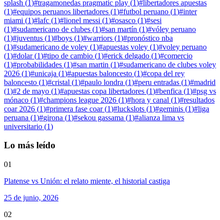
splash
(
1
)
#
tragamonedas pragmatic play
(
1
)
#
libertadores apuestas
(
1
)
#
equipos peruanos libertadores
(
1
)
#
futbol peruano
(
1
)
#
inter
miami
(
1
)
#
lafc
(
1
)
#
lionel messi
(
1
)
#
osasco
(
1
)
#
sesi
(
1
)
#
sudamericano de clubes
(
1
)
#
san martín
(
1
)
#
vóley peruano
(
1
)
#
juventus
(
1
)
#
boys
(
1
)
#
warriors
(
1
)
#
pronóstico nba
(
1
)
#
sudamericano de voley
(
1
)
#
apuestas voley
(
1
)
#
voley peruano
(
1
)
#
dolar
(
1
)
#
tipo de cambio
(
1
)
#
erick delgado
(
1
)
#
comercio
(
1
)
#
probabilidades
(
1
)
#
san martin
(
1
)
#
sudamericano de clubes voley
2026
(
1
)
#
unicaja
(
1
)
#
apuestas baloncesto
(
1
)
#
copa del rey
baloncesto
(
1
)
#
cristal
(
1
)
#
paulo londra
(
1
)
#
peru entradas
(
1
)
#
madrid
(
1
)
#
2 de mayo
(
1
)
#
apuestas copa libertadores
(
1
)
#
benfica
(
1
)
#
psg vs
mónaco
(
1
)
#
champions league 2026
(
1
)
#
hora y canal
(
1
)
#
resultados
coar 2026
(
1
)
#
primera fase coar
(
1
)
#
luckslots
(
1
)
#
geminis
(
1
)
#
liga
peruana
(
1
)
#
girona
(
1
)
#
sekou gassama
(
1
)
#
alianza lima vs
universitario
(
1
)
Lo más leído
01
Platense vs Unión: el relato miente, el historial castiga
25 de junio, 2026
02