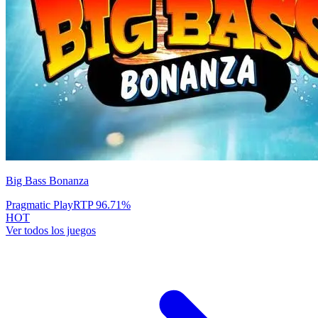
Big Bass Bonanza
Pragmatic Play
RTP
96.71
%
HOT
Ver todos los juegos