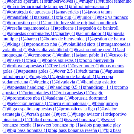
(
1
)
#
torneo apertura
(
1
)
#
timberwolves
(
1
)
#
mujer
(
1
)
#
fútbol femenino
(
1
)
#
día internacional de la mujer
(
1
)
#
fútbol internacional
(
1
)
#
estrategia de apuestas
(
1
)
#
mavericks
(
1
)
#
jayson tatum
(
1
)
#
mansfield
(
1
)
#
arsenal
(
1
)
#
fa cup
(
1
)
#
junior
(
1
)
#
psg vs monaco
(
1
)
#
pronostico psg
(
1
)
#
am i in love shine original soundtrack
(
1
)
#
reseña tragamonedas
(
1
)
#
pelicans
(
1
)
#
gestión de bankroll
(
1
)
#
apuestas combinadas
(
1
)
#
parlay
(
1
)
#
acumulador
(
1
)
#
apuesta
multiple
(
1
)
#
barca
(
1
)
#
bonos de bienvenida
(
1
)
#
gestion de banca
(
1
)
#
kings
(
1
)
#
pronostico nba
(
1
)
#
volatilidad slots
(
1
)
#
tragamonedas
volatilidad
(
1
)
#
slots alta volatilidad
(
1
)
#
casino online perú
(
1
)
#
cd
moquegua
(
1
)
#
cremonese
(
1
)
#
milan
(
1
)
#
juan pablo ii
(
1
)
#
cusco fc
(
1
)
#
havre
(
1
)
#
psg
(
1
)
#
bonos apuestas
(
1
)
#
bono bienvenida
(
1
)
#
rollover apuestas
(
1
)
#
free bet
(
1
)
#
over under
(
1
)
#
mas menos
goles
(
1
)
#
apuestas goles
(
1
)
#
over 2.5
(
1
)
#
adt tarma
(
1
)
#
apuestas
futbol peru
(
1
)
#
nuggets
(
1
)
#
gestion de bankroll
(
1
)
#
recopa
sudamericana
(
1
)
#
racing
(
1
)
#
rivadavia
(
1
)
#
handicap asiatico
(
1
)
#
apuestas handicap
(
1
)
#
handicap 0.5
(
1
)
#
handicap -1
(
1
)
#
como
apostar
(
1
)
#
principiantes
(
1
)
#
guia apuestas
(
1
)
#
magic
(
1
)
#
pronosticos nba
(
1
)
#
atalanta
(
1
)
#
borussia dortmund
(
1
)
#
seleccion peruana
(
1
)
#
peru eliminatorias
(
1
)
#
blanquirroja
(
1
)
#
liga española apuestas
(
1
)
#
pronosticos la liga
(
1
)
#
aviator
estrategia
(
1
)
#
crash game
(
1
)
#
jetx
(
1
)
#
juego aviator
(
1
)
#
deportivo
binacional
(
1
)
#
fútbol peruano
(
1
)
#
sweet bonanza
(
1
)
#
sweet
bonanza reseña
(
1
)
#
sweet bonanza rtp
(
1
)
#
slots pragmatic play
(
1
)
#
big bass bonanza
(
1
)
#
big bass bonanza reseña
(
1
)
#
big bass