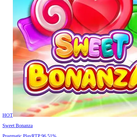
HOT
Sweet Bonanza
Pragmatic Play
RTP
96.51
%