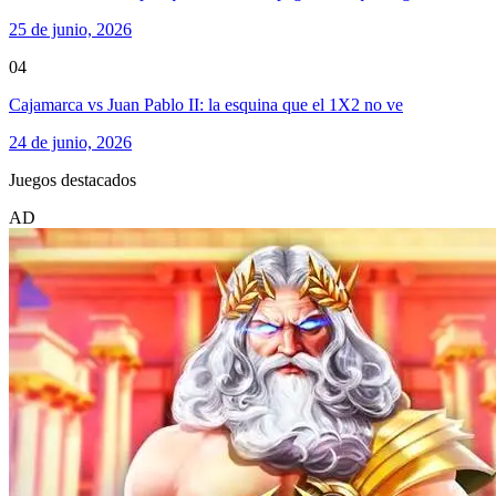
25 de junio, 2026
04
Cajamarca vs Juan Pablo II: la esquina que el 1X2 no ve
24 de junio, 2026
Juegos destacados
AD