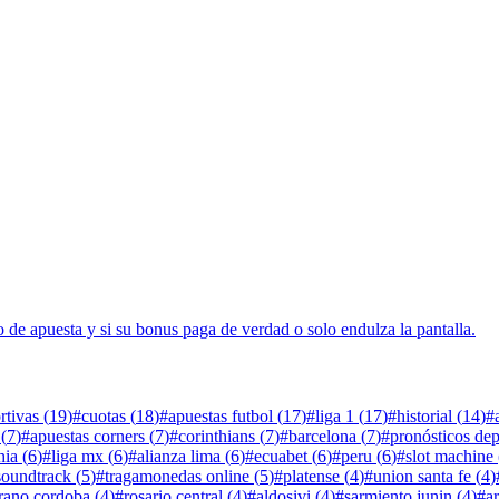
de apuesta y si su bonus paga de verdad o solo endulza la pantalla.
rtivas
(
19
)
#
cuotas
(
18
)
#
apuestas futbol
(
17
)
#
liga 1
(
17
)
#
historial
(
14
)
#
(
7
)
#
apuestas corners
(
7
)
#
corinthians
(
7
)
#
barcelona
(
7
)
#
pronósticos dep
hia
(
6
)
#
liga mx
(
6
)
#
alianza lima
(
6
)
#
ecuabet
(
6
)
#
peru
(
6
)
#
slot machine
 soundtrack
(
5
)
#
tragamonedas online
(
5
)
#
platense
(
4
)
#
union santa fe
(
4
)
rano cordoba
(
4
)
#
rosario central
(
4
)
#
aldosivi
(
4
)
#
sarmiento junin
(
4
)
#
ar