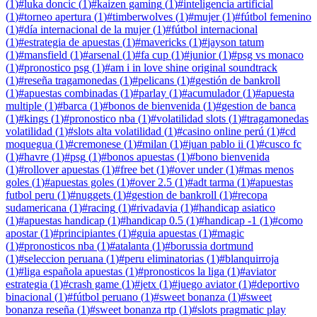
(
1
)
#
luka doncic
(
1
)
#
kaizen gaming
(
1
)
#
inteligencia artificial
(
1
)
#
torneo apertura
(
1
)
#
timberwolves
(
1
)
#
mujer
(
1
)
#
fútbol femenino
(
1
)
#
día internacional de la mujer
(
1
)
#
fútbol internacional
(
1
)
#
estrategia de apuestas
(
1
)
#
mavericks
(
1
)
#
jayson tatum
(
1
)
#
mansfield
(
1
)
#
arsenal
(
1
)
#
fa cup
(
1
)
#
junior
(
1
)
#
psg vs monaco
(
1
)
#
pronostico psg
(
1
)
#
am i in love shine original soundtrack
(
1
)
#
reseña tragamonedas
(
1
)
#
pelicans
(
1
)
#
gestión de bankroll
(
1
)
#
apuestas combinadas
(
1
)
#
parlay
(
1
)
#
acumulador
(
1
)
#
apuesta
multiple
(
1
)
#
barca
(
1
)
#
bonos de bienvenida
(
1
)
#
gestion de banca
(
1
)
#
kings
(
1
)
#
pronostico nba
(
1
)
#
volatilidad slots
(
1
)
#
tragamonedas
volatilidad
(
1
)
#
slots alta volatilidad
(
1
)
#
casino online perú
(
1
)
#
cd
moquegua
(
1
)
#
cremonese
(
1
)
#
milan
(
1
)
#
juan pablo ii
(
1
)
#
cusco fc
(
1
)
#
havre
(
1
)
#
psg
(
1
)
#
bonos apuestas
(
1
)
#
bono bienvenida
(
1
)
#
rollover apuestas
(
1
)
#
free bet
(
1
)
#
over under
(
1
)
#
mas menos
goles
(
1
)
#
apuestas goles
(
1
)
#
over 2.5
(
1
)
#
adt tarma
(
1
)
#
apuestas
futbol peru
(
1
)
#
nuggets
(
1
)
#
gestion de bankroll
(
1
)
#
recopa
sudamericana
(
1
)
#
racing
(
1
)
#
rivadavia
(
1
)
#
handicap asiatico
(
1
)
#
apuestas handicap
(
1
)
#
handicap 0.5
(
1
)
#
handicap -1
(
1
)
#
como
apostar
(
1
)
#
principiantes
(
1
)
#
guia apuestas
(
1
)
#
magic
(
1
)
#
pronosticos nba
(
1
)
#
atalanta
(
1
)
#
borussia dortmund
(
1
)
#
seleccion peruana
(
1
)
#
peru eliminatorias
(
1
)
#
blanquirroja
(
1
)
#
liga española apuestas
(
1
)
#
pronosticos la liga
(
1
)
#
aviator
estrategia
(
1
)
#
crash game
(
1
)
#
jetx
(
1
)
#
juego aviator
(
1
)
#
deportivo
binacional
(
1
)
#
fútbol peruano
(
1
)
#
sweet bonanza
(
1
)
#
sweet
bonanza reseña
(
1
)
#
sweet bonanza rtp
(
1
)
#
slots pragmatic play