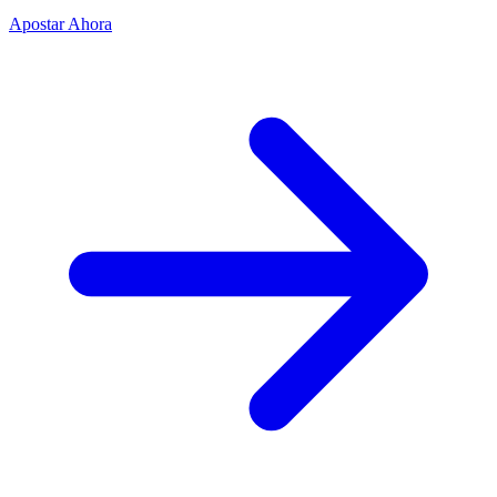
Apostar Ahora