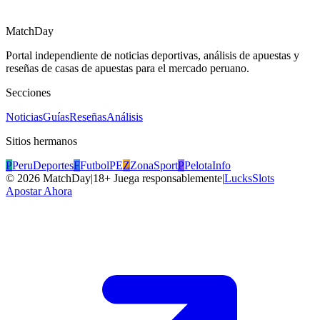
MatchDay
Portal independiente de noticias deportivas, análisis de apuestas y
reseñas de casas de apuestas para el mercado peruano.
Secciones
Noticias
Guías
Reseñas
Análisis
Sitios hermanos
P
PeruDeportes
F
FutbolPE
Z
ZonaSport
P
PelotaInfo
©
2026
MatchDay
|
18+ Juega responsablemente
|
LucksSlots
Apostar Ahora