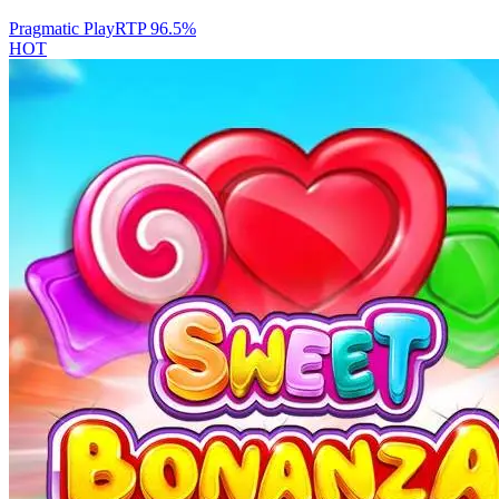
Pragmatic Play
RTP
96.5
%
HOT