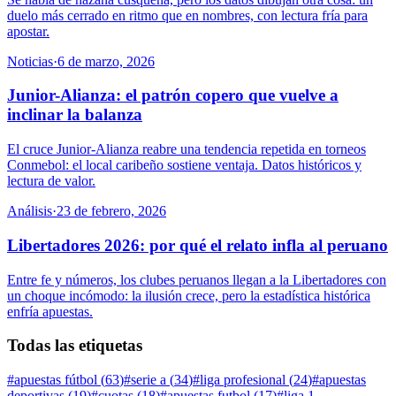
duelo más cerrado en ritmo que en nombres, con lectura fría para
apostar.
Noticias
·
6 de marzo, 2026
Junior-Alianza: el patrón copero que vuelve a
inclinar la balanza
El cruce Junior-Alianza reabre una tendencia repetida en torneos
Conmebol: el local caribeño sostiene ventaja. Datos históricos y
lectura de valor.
Análisis
·
23 de febrero, 2026
Libertadores 2026: por qué el relato infla al peruano
Entre fe y números, los clubes peruanos llegan a la Libertadores con
un choque incómodo: la ilusión crece, pero la estadística histórica
enfría apuestas.
Todas las etiquetas
#
apuestas fútbol
(
63
)
#
serie a
(
34
)
#
liga profesional
(
24
)
#
apuestas
deportivas
(
19
)
#
cuotas
(
18
)
#
apuestas futbol
(
17
)
#
liga 1