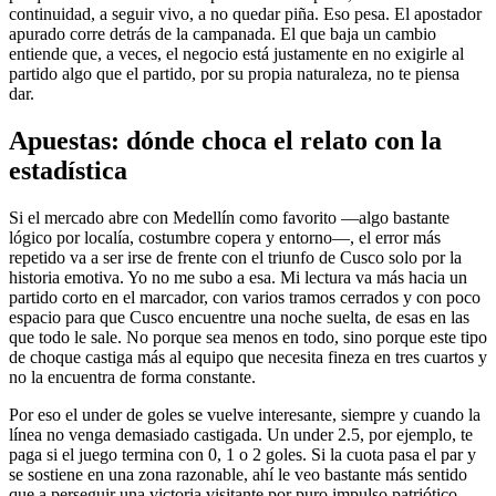
continuidad, a seguir vivo, a no quedar piña. Eso pesa. El apostador
apurado corre detrás de la campanada. El que baja un cambio
entiende que, a veces, el negocio está justamente en no exigirle al
partido algo que el partido, por su propia naturaleza, no te piensa
dar.
Apuestas: dónde choca el relato con la
estadística
Si el mercado abre con Medellín como favorito —algo bastante
lógico por localía, costumbre copera y entorno—, el error más
repetido va a ser irse de frente con el triunfo de Cusco solo por la
historia emotiva. Yo no me subo a esa. Mi lectura va más hacia un
partido corto en el marcador, con varios tramos cerrados y con poco
espacio para que Cusco encuentre una noche suelta, de esas en las
que todo le sale. No porque sea menos en todo, sino porque este tipo
de choque castiga más al equipo que necesita fineza en tres cuartos y
no la encuentra de forma constante.
Por eso el under de goles se vuelve interesante, siempre y cuando la
línea no venga demasiado castigada. Un under 2.5, por ejemplo, te
paga si el juego termina con 0, 1 o 2 goles. Si la cuota pasa el par y
se sostiene en una zona razonable, ahí le veo bastante más sentido
que a perseguir una victoria visitante por puro impulso patriótico.