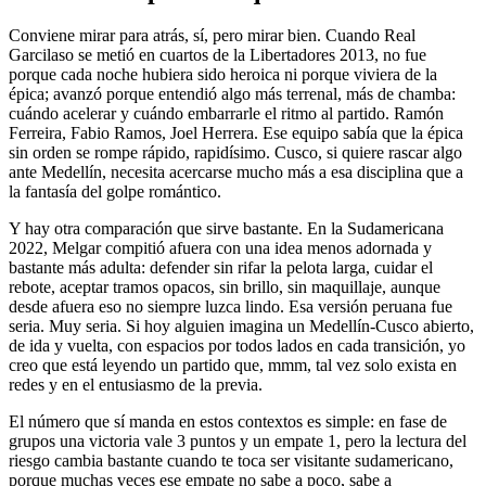
Conviene mirar para atrás, sí, pero mirar bien. Cuando Real
Garcilaso se metió en cuartos de la Libertadores 2013, no fue
porque cada noche hubiera sido heroica ni porque viviera de la
épica; avanzó porque entendió algo más terrenal, más de chamba:
cuándo acelerar y cuándo embarrarle el ritmo al partido. Ramón
Ferreira, Fabio Ramos, Joel Herrera. Ese equipo sabía que la épica
sin orden se rompe rápido, rapidísimo. Cusco, si quiere rascar algo
ante Medellín, necesita acercarse mucho más a esa disciplina que a
la fantasía del golpe romántico.
Y hay otra comparación que sirve bastante. En la Sudamericana
2022, Melgar compitió afuera con una idea menos adornada y
bastante más adulta: defender sin rifar la pelota larga, cuidar el
rebote, aceptar tramos opacos, sin brillo, sin maquillaje, aunque
desde afuera eso no siempre luzca lindo. Esa versión peruana fue
seria. Muy seria. Si hoy alguien imagina un Medellín-Cusco abierto,
de ida y vuelta, con espacios por todos lados en cada transición, yo
creo que está leyendo un partido que, mmm, tal vez solo exista en
redes y en el entusiasmo de la previa.
El número que sí manda en estos contextos es simple: en fase de
grupos una victoria vale 3 puntos y un empate 1, pero la lectura del
riesgo cambia bastante cuando te toca ser visitante sudamericano,
porque muchas veces ese empate no sabe a poco, sabe a