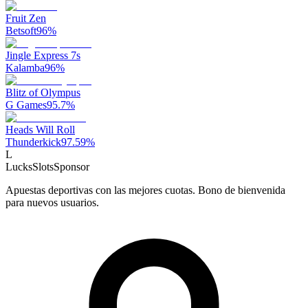
Fruit Zen
Betsoft
96
%
Jingle Express 7s
Kalamba
96
%
Blitz of Olympus
G Games
95.7
%
Heads Will Roll
Thunderkick
97.59
%
L
LucksSlots
Sponsor
Apuestas deportivas con las mejores cuotas. Bono de bienvenida
para nuevos usuarios.