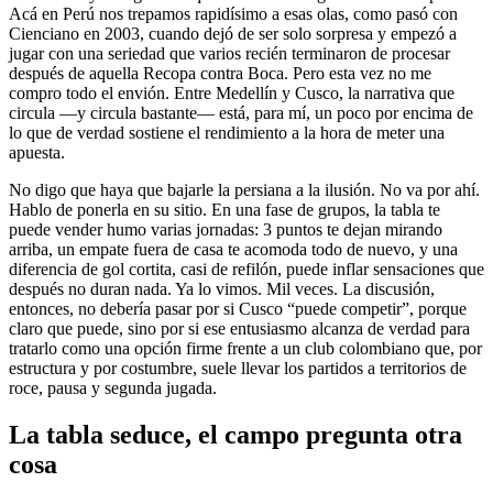
Acá en Perú nos trepamos rapidísimo a esas olas, como pasó con
Cienciano en 2003, cuando dejó de ser solo sorpresa y empezó a
jugar con una seriedad que varios recién terminaron de procesar
después de aquella Recopa contra Boca. Pero esta vez no me
compro todo el envión. Entre Medellín y Cusco, la narrativa que
circula —y circula bastante— está, para mí, un poco por encima de
lo que de verdad sostiene el rendimiento a la hora de meter una
apuesta.
No digo que haya que bajarle la persiana a la ilusión. No va por ahí.
Hablo de ponerla en su sitio. En una fase de grupos, la tabla te
puede vender humo varias jornadas: 3 puntos te dejan mirando
arriba, un empate fuera de casa te acomoda todo de nuevo, y una
diferencia de gol cortita, casi de refilón, puede inflar sensaciones que
después no duran nada. Ya lo vimos. Mil veces. La discusión,
entonces, no debería pasar por si Cusco “puede competir”, porque
claro que puede, sino por si ese entusiasmo alcanza de verdad para
tratarlo como una opción firme frente a un club colombiano que, por
estructura y por costumbre, suele llevar los partidos a territorios de
roce, pausa y segunda jugada.
La tabla seduce, el campo pregunta otra
cosa