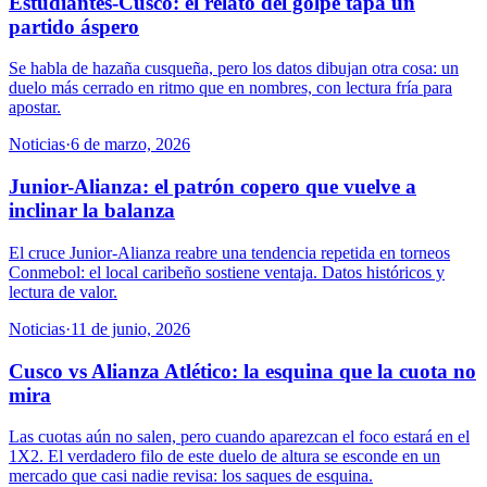
Estudiantes-Cusco: el relato del golpe tapa un
partido áspero
Se habla de hazaña cusqueña, pero los datos dibujan otra cosa: un
duelo más cerrado en ritmo que en nombres, con lectura fría para
apostar.
Noticias
·
6 de marzo, 2026
Junior-Alianza: el patrón copero que vuelve a
inclinar la balanza
El cruce Junior-Alianza reabre una tendencia repetida en torneos
Conmebol: el local caribeño sostiene ventaja. Datos históricos y
lectura de valor.
Noticias
·
11 de junio, 2026
Cusco vs Alianza Atlético: la esquina que la cuota no
mira
Las cuotas aún no salen, pero cuando aparezcan el foco estará en el
1X2. El verdadero filo de este duelo de altura se esconde en un
mercado que casi nadie revisa: los saques de esquina.