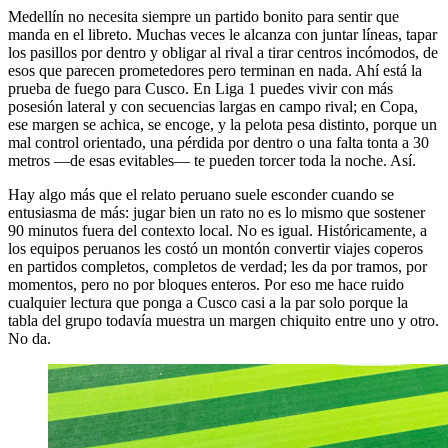
Medellín no necesita siempre un partido bonito para sentir que
manda en el libreto. Muchas veces le alcanza con juntar líneas, tapar
los pasillos por dentro y obligar al rival a tirar centros incómodos, de
esos que parecen prometedores pero terminan en nada. Ahí está la
prueba de fuego para Cusco. En Liga 1 puedes vivir con más
posesión lateral y con secuencias largas en campo rival; en Copa,
ese margen se achica, se encoge, y la pelota pesa distinto, porque un
mal control orientado, una pérdida por dentro o una falta tonta a 30
metros —de esas evitables— te pueden torcer toda la noche. Así.
Hay algo más que el relato peruano suele esconder cuando se
entusiasma de más: jugar bien un rato no es lo mismo que sostener
90 minutos fuera del contexto local. No es igual. Históricamente, a
los equipos peruanos les costó un montón convertir viajes coperos
en partidos completos, completos de verdad; les da por tramos, por
momentos, pero no por bloques enteros. Por eso me hace ruido
cualquier lectura que ponga a Cusco casi a la par solo porque la
tabla del grupo todavía muestra un margen chiquito entre uno y otro.
No da.