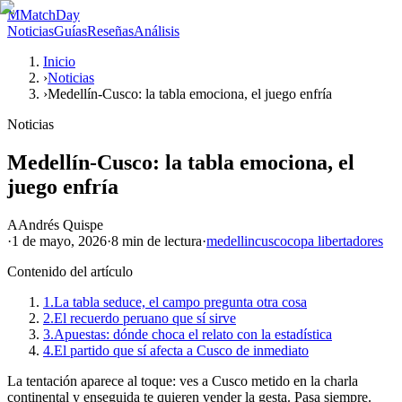
M
MatchDay
Noticias
Guías
Reseñas
Análisis
Inicio
›
Noticias
›
Medellín-Cusco: la tabla emociona, el juego enfría
Noticias
Medellín-Cusco: la tabla emociona, el
juego enfría
A
Andrés Quispe
·
1 de mayo, 2026
·
8 min
de lectura
·
medellin
cusco
copa libertadores
Contenido del artículo
1.
La tabla seduce, el campo pregunta otra cosa
2.
El recuerdo peruano que sí sirve
3.
Apuestas: dónde choca el relato con la estadística
4.
El partido que sí afecta a Cusco de inmediato
La tentación aparece al toque: ves a Cusco metido en la charla
continental y enseguida te quieren vender la gesta. Pasa siempre.