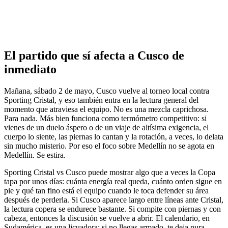
El partido que sí afecta a Cusco de
inmediato
Mañana, sábado 2 de mayo, Cusco vuelve al torneo local contra
Sporting Cristal, y eso también entra en la lectura general del
momento que atraviesa el equipo. No es una mezcla caprichosa.
Para nada. Más bien funciona como termómetro competitivo: si
vienes de un duelo áspero o de un viaje de altísima exigencia, el
cuerpo lo siente, las piernas lo cantan y la rotación, a veces, lo delata
sin mucho misterio. Por eso el foco sobre Medellín no se agota en
Medellín. Se estira.
Sporting Cristal vs Cusco puede mostrar algo que a veces la Copa
tapa por unos días: cuánta energía real queda, cuánto orden sigue en
pie y qué tan fino está el equipo cuando le toca defender su área
después de perderla. Si Cusco aparece largo entre líneas ante Cristal,
la lectura copera se endurece bastante. Si compite con piernas y con
cabeza, entonces la discusión se vuelve a abrir. El calendario, en
Sudamérica, es una licuadora; si no llegas armado, te deja pura