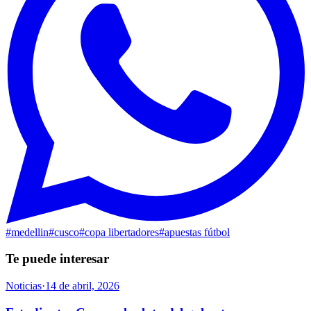
#
medellin
#
cusco
#
copa libertadores
#
apuestas fútbol
Te puede interesar
Noticias
·
14 de abril, 2026