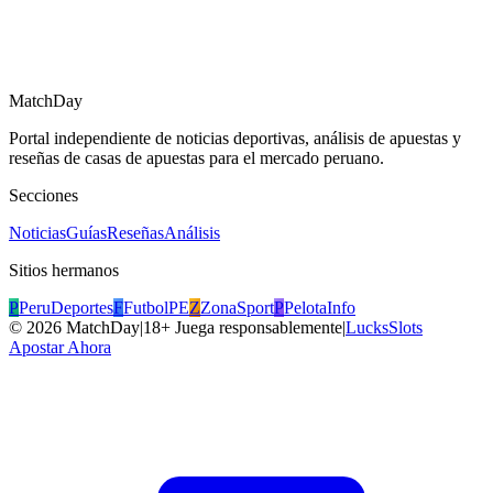
MatchDay
Portal independiente de noticias deportivas, análisis de apuestas y
reseñas de casas de apuestas para el mercado peruano.
Secciones
Noticias
Guías
Reseñas
Análisis
Sitios hermanos
P
PeruDeportes
F
FutbolPE
Z
ZonaSport
P
PelotaInfo
©
2026
MatchDay
|
18+ Juega responsablemente
|
LucksSlots
Apostar Ahora