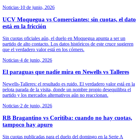
Noticias
·
10 de junio, 2026
UCV Moquegua vs Comerciantes: sin cuotas, el dato
está en la fricción
Sin cuotas oficiales aún, el duelo en Moquegua apunta a ser un
partido de alto contacto. Los datos históricos de este cruce sugieren
que el verdadero valor está en los córners.
Noticias
·
4 de junio, 2026
El paraguas que nadie mira en Newells vs Talleres
Newells-Talleres: el resultado es ruido. El verdadero valor está en la
pelota parada de la visita, donde un nombre propio desequilibra el
partido y los mercados alternativos aún no reaccionan.
Noticias
·
2 de junio, 2026
RB Bragantino vs Coritiba: cuando no hay cuotas,
tampoco hay apuro
Sin cuotas publicadas para el duelo del domingo en la Serie A