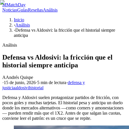
M
MatchDay
Noticias
Guías
Reseñas
Análisis
Inicio
›
Análisis
›
Defensa vs Aldosivi: la fricción que el historial siempre
anticipa
Análisis
Defensa vs Aldosivi: la fricción que el
historial siempre anticipa
A
Andrés Quispe
·
15 de junio, 2026
·
5 min
de lectura
·
defensa y
justicia
aldosivi
historial
Defensa y Aldosivi suelen protagonizar partidos de fricción, con
pocos goles y muchas tarjetas. El historial pesa y anticipa un duelo
donde los mercados alternativos —como corners y amonestaciones
— pueden rendir más que el 1X2. Antes de que salgan las cuotas,
conviene leer el patrón: es un cruce que se repite.