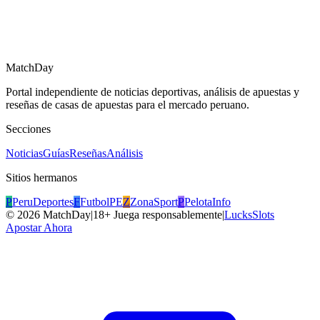
MatchDay
Portal independiente de noticias deportivas, análisis de apuestas y
reseñas de casas de apuestas para el mercado peruano.
Secciones
Noticias
Guías
Reseñas
Análisis
Sitios hermanos
P
PeruDeportes
F
FutbolPE
Z
ZonaSport
P
PelotaInfo
©
2026
MatchDay
|
18+ Juega responsablemente
|
LucksSlots
Apostar Ahora