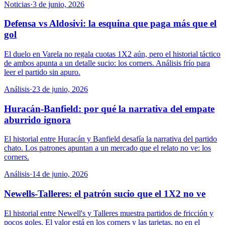
Noticias
·
3 de junio, 2026
Defensa vs Aldosivi: la esquina que paga más que el
gol
El duelo en Varela no regala cuotas 1X2 aún, pero el historial táctico
de ambos apunta a un detalle sucio: los corners. Análisis frío para
leer el partido sin apuro.
Análisis
·
23 de junio, 2026
Huracán-Banfield: por qué la narrativa del empate
aburrido ignora
El historial entre Huracán y Banfield desafía la narrativa del partido
chato. Los patrones apuntan a un mercado que el relato no ve: los
corners.
Análisis
·
14 de junio, 2026
Newells-Talleres: el patrón sucio que el 1X2 no ve
El historial entre Newell's y Talleres muestra partidos de fricción y
pocos goles. El valor está en los corners y las tarjetas, no en el