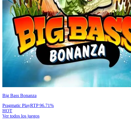
Big Bass Bonanza
Pragmatic Play
RTP
96.71
%
HOT
Ver todos los juegos