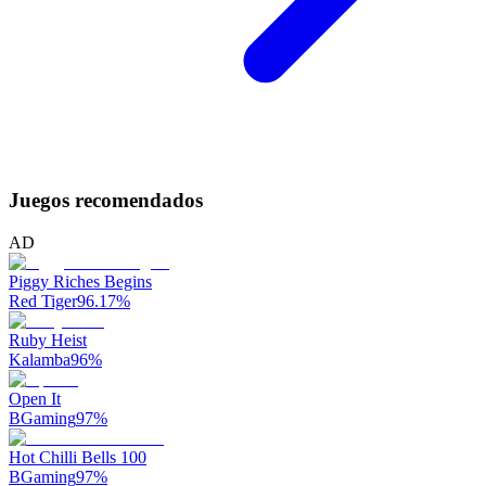
Juegos recomendados
AD
Piggy Riches Begins
Red Tiger
96.17
%
Ruby Heist
Kalamba
96
%
Open It
BGaming
97
%
Hot Chilli Bells 100
BGaming
97
%