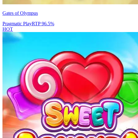
Gates of Olympus
Pragmatic Play
RTP
96.5
%
HOT