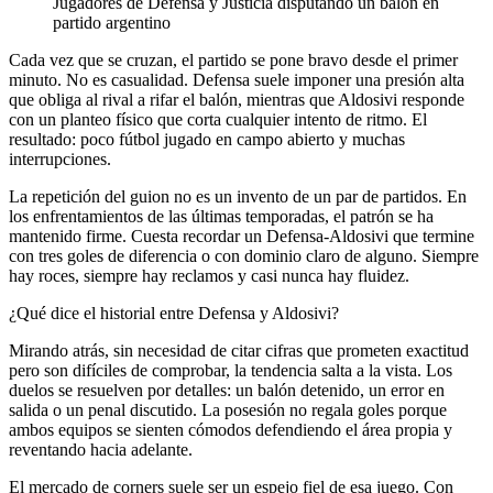
Jugadores de Defensa y Justicia disputando un balón en
partido argentino
Cada vez que se cruzan, el partido se pone bravo desde el primer
minuto. No es casualidad. Defensa suele imponer una presión alta
que obliga al rival a rifar el balón, mientras que Aldosivi responde
con un planteo físico que corta cualquier intento de ritmo. El
resultado: poco fútbol jugado en campo abierto y muchas
interrupciones.
La repetición del guion no es un invento de un par de partidos. En
los enfrentamientos de las últimas temporadas, el patrón se ha
mantenido firme. Cuesta recordar un Defensa-Aldosivi que termine
con tres goles de diferencia o con dominio claro de alguno. Siempre
hay roces, siempre hay reclamos y casi nunca hay fluidez.
¿Qué dice el historial entre Defensa y Aldosivi?
Mirando atrás, sin necesidad de citar cifras que prometen exactitud
pero son difíciles de comprobar, la tendencia salta a la vista. Los
duelos se resuelven por detalles: un balón detenido, un error en
salida o un penal discutido. La posesión no regala goles porque
ambos equipos se sienten cómodos defendiendo el área propia y
reventando hacia adelante.
El mercado de corners suele ser un espejo fiel de esa juego. Con