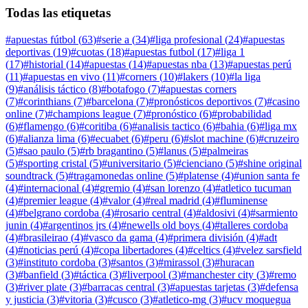
Todas las etiquetas
#
apuestas fútbol
(
63
)
#
serie a
(
34
)
#
liga profesional
(
24
)
#
apuestas
deportivas
(
19
)
#
cuotas
(
18
)
#
apuestas futbol
(
17
)
#
liga 1
(
17
)
#
historial
(
14
)
#
apuestas
(
14
)
#
apuestas nba
(
13
)
#
apuestas perú
(
11
)
#
apuestas en vivo
(
11
)
#
corners
(
10
)
#
lakers
(
10
)
#
la liga
(
9
)
#
análisis táctico
(
8
)
#
botafogo
(
7
)
#
apuestas corners
(
7
)
#
corinthians
(
7
)
#
barcelona
(
7
)
#
pronósticos deportivos
(
7
)
#
casino
online
(
7
)
#
champions league
(
7
)
#
pronóstico
(
6
)
#
probabilidad
(
6
)
#
flamengo
(
6
)
#
coritiba
(
6
)
#
analisis tactico
(
6
)
#
bahia
(
6
)
#
liga mx
(
6
)
#
alianza lima
(
6
)
#
ecuabet
(
6
)
#
peru
(
6
)
#
slot machine
(
6
)
#
cruzeiro
(
5
)
#
sao paulo
(
5
)
#
rb bragantino
(
5
)
#
lanus
(
5
)
#
palmeiras
(
5
)
#
sporting cristal
(
5
)
#
universitario
(
5
)
#
cienciano
(
5
)
#
shine original
soundtrack
(
5
)
#
tragamonedas online
(
5
)
#
platense
(
4
)
#
union santa fe
(
4
)
#
internacional
(
4
)
#
gremio
(
4
)
#
san lorenzo
(
4
)
#
atletico tucuman
(
4
)
#
premier league
(
4
)
#
valor
(
4
)
#
real madrid
(
4
)
#
fluminense
(
4
)
#
belgrano cordoba
(
4
)
#
rosario central
(
4
)
#
aldosivi
(
4
)
#
sarmiento
junin
(
4
)
#
argentinos jrs
(
4
)
#
newells old boys
(
4
)
#
talleres cordoba
(
4
)
#
brasileirao
(
4
)
#
vasco da gama
(
4
)
#
primera división
(
4
)
#
adt
(
4
)
#
noticias perú
(
4
)
#
copa libertadores
(
4
)
#
celtics
(
4
)
#
velez sarsfield
(
3
)
#
instituto cordoba
(
3
)
#
santos
(
3
)
#
mirassol
(
3
)
#
huracan
(
3
)
#
banfield
(
3
)
#
táctica
(
3
)
#
liverpool
(
3
)
#
manchester city
(
3
)
#
remo
(
3
)
#
river plate
(
3
)
#
barracas central
(
3
)
#
apuestas tarjetas
(
3
)
#
defensa
y justicia
(
3
)
#
vitoria
(
3
)
#
cusco
(
3
)
#
atletico-mg
(
3
)
#
ucv moquegua