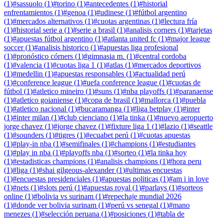
(
1
)
#
sassuolo
(
1
)
#
torino
(
1
)
#
antecedentes
(
1
)
#
historial
enfrentamientos
(
1
)
#
genoa
(
1
)
#
udinese
(
1
)
#
fútbol argentino
(
1
)
#
mercados alternativos
(
1
)
#
cuotas argentinas
(
1
)
#
lectura fría
(
1
)
#
historial serie a
(
1
)
#
serie a brasil
(
1
)
#
analisis corners
(
1
)
#
tarjetas
(
1
)
#
apuestas fútbol argentino
(
1
)
#
atlanta united fc
(
1
)
#
major league
soccer
(
1
)
#
analisis historico
(
1
)
#
apuestas liga profesional
(
1
)
#
pronóstico córners
(
1
)
#
gimnasia m.
(
1
)
#
central cordoba
(
1
)
#
valencia
(
1
)
#
cuotas liga 1
(
1
)
#
atlas
(
1
)
#
mercados deportivos
(
1
)
#
medellin
(
1
)
#
apuestas responsables
(
1
)
#
actualidad perú
(
1
)
#
conference league
(
1
)
#
uefa conference league
(
1
)
#
cuotas de
fútbol
(
1
)
#
atletico mineiro
(
1
)
#
suns
(
1
)
#
nba playoffs
(
1
)
#
paranaense
(
1
)
#
atletico goianiense
(
1
)
#
copa de brasil
(
1
)
#
mallorca
(
1
)
#
puebla
(
1
)
#
atletico nacional
(
1
)
#
bucaramanga
(
1
)
#
liga betplay
(
1
)
#
inter
(
1
)
#
inter milan
(
1
)
#
club cienciano
(
1
)
#
la tinka
(
1
)
#
nuevo aeropuerto
jorge chavez
(
1
)
#
jorge chavez
(
1
)
#
fixture liga 1
(
1
)
#
lazio
(
1
)
#
seattle
(
1
)
#
sounders
(
1
)
#
tigres
(
1
)
#
ecuabet perú
(
1
)
#
cuotas apuestas
(
1
)
#
play-in nba
(
1
)
#
semifinales
(
1
)
#
champions
(
1
)
#
estudiantes
(
1
)
#
play in nba
(
1
)
#
playoffs nba
(
1
)
#
sorteo
(
1
)
#
la tinka hoy
(
1
)
#
estadisticas champions
(
1
)
#
analisis champions
(
1
)
#
hora peru
(
1
)
#
liga
(
1
)
#
shai gilgeous-alexander
(
1
)
#
ultimas encuestas
(
1
)
#
encuestas presidenciales
(
1
)
#
apuestas politicas
(
1
)
#
am i in love
(
1
)
#
nets
(
1
)
#
slots perú
(
1
)
#
apuestas royal
(
1
)
#
parlays
(
1
)
#
sorteos
online
(
1
)
#
bolivia vs surinam
(
1
)
#
repechaje mundial 2026
(
1
)
#
donde ver bolivia surinam
(
1
)
#
perú vs senegal
(
1
)
#
mano
menezes
(
1
)
#
selección peruana
(
1
)
#
posiciones
(
1
)
#
tabla de