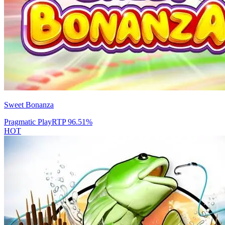
Sweet Bonanza
Pragmatic Play
RTP
96.51
%
HOT