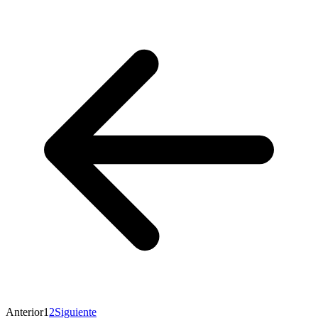
Anterior
1
2
Siguiente