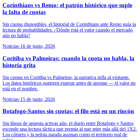
Corinthians vs Remo: el patrón histórico que suple
la falta de cuotas
Sin cuotas disponibles, el historial de Corinthians ante Remo guía la
lectura de probabilidades. ¿Dónde está el valor cuando el mercado
aún no habla?
Noticias
·
16 de junio, 2026
Coritiba vs Palmeiras: cuando la cuota no habla, la
historia grita
Sin cuotas en Coritiba vs Palmeiras, la narrativa infla al visitante.
Los datos históricos sugieren esperar antes de apostar — el valor no
está en el nombre.
Noticias
·
15 de junio, 2026
Botafogo-Santos sin cuotas: el filo está en un rincón
Sin líneas de apuesta activas aún, el duelo entre Botafogo y Santos
esconde una lectura táctica que premia al que mire más allá del 1X2.
Los córners y la pelota parada asoman como el territorio real de