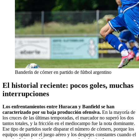
Banderín de córner en partido de fútbol argentino
El historial reciente: pocos goles, muchas
interrupciones
Los enfrentamientos entre Huracan y Banfield se han
caracterizado por su baja producción ofensiva.
En la mayoría de
los cruces de las últimas temporadas, el marcador no superó los dos
tantos totales, y la fricción en el mediocampo fue la nota dominante.
Ese tipo de partidos suele disparar el número de córners, porque los
equipos optan por el juego aéreo y los despejes constantes cuando el