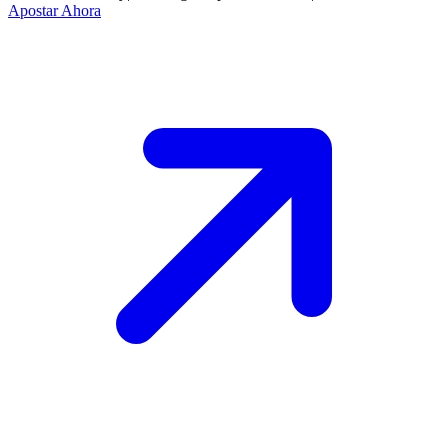
Apostar Ahora