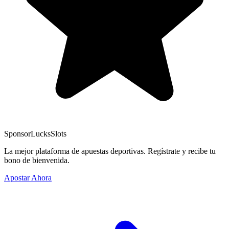
Sponsor
LucksSlots
La mejor plataforma de apuestas deportivas. Regístrate y recibe tu
bono de bienvenida.
Apostar Ahora