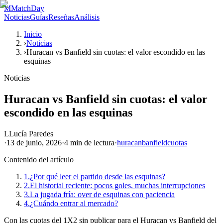
M
MatchDay
Noticias
Guías
Reseñas
Análisis
Inicio
›
Noticias
›
Huracan vs Banfield sin cuotas: el valor escondido en las
esquinas
Noticias
Huracan vs Banfield sin cuotas: el valor
escondido en las esquinas
L
Lucía Paredes
·
13 de junio, 2026
·
4 min
de lectura
·
huracan
banfield
cuotas
Contenido del artículo
1.
¿Por qué leer el partido desde las esquinas?
2.
El historial reciente: pocos goles, muchas interrupciones
3.
La jugada fría: over de esquinas con paciencia
4.
¿Cuándo entrar al mercado?
Con las cuotas del 1X2 sin publicar para el Huracan vs Banfield del