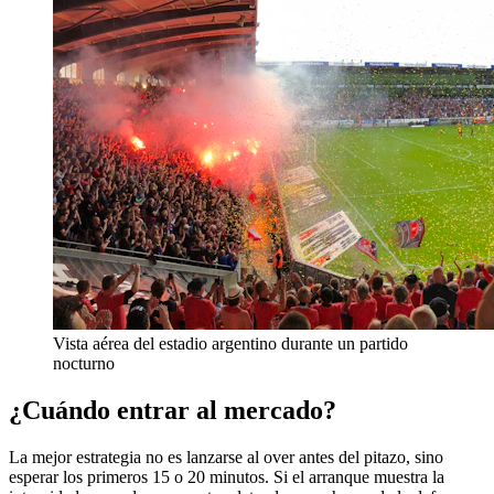
Vista aérea del estadio argentino durante un partido
nocturno
¿Cuándo entrar al mercado?
La mejor estrategia no es lanzarse al over antes del pitazo, sino
esperar los primeros 15 o 20 minutos. Si el arranque muestra la