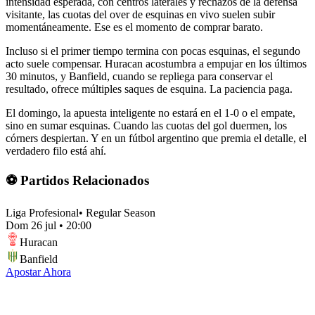
intensidad esperada, con centros laterales y rechazos de la defensa
visitante, las cuotas del over de esquinas en vivo suelen subir
momentáneamente. Ese es el momento de comprar barato.
Incluso si el primer tiempo termina con pocas esquinas, el segundo
acto suele compensar. Huracan acostumbra a empujar en los últimos
30 minutos, y Banfield, cuando se repliega para conservar el
resultado, ofrece múltiples saques de esquina. La paciencia paga.
El domingo, la apuesta inteligente no estará en el 1-0 o el empate,
sino en sumar esquinas. Cuando las cuotas del gol duermen, los
córners despiertan. Y en un fútbol argentino que premia el detalle, el
verdadero filo está ahí.
⚽ Partidos Relacionados
Liga Profesional
•
Regular Season
Dom 26 jul
•
20:00
Huracan
Banfield
Apostar Ahora