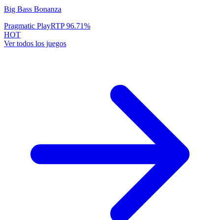
Big Bass Bonanza
Pragmatic Play
RTP
96.71
%
HOT
Ver todos los juegos