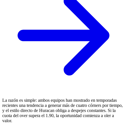
La razón es simple: ambos equipos han mostrado en temporadas
recientes una tendencia a generar más de cuatro córners por tiempo,
y el estilo directo de Huracan obliga a despejes constantes. Si la
cuota del over supera el 1.90, la oportunidad comienza a oler a
valor.