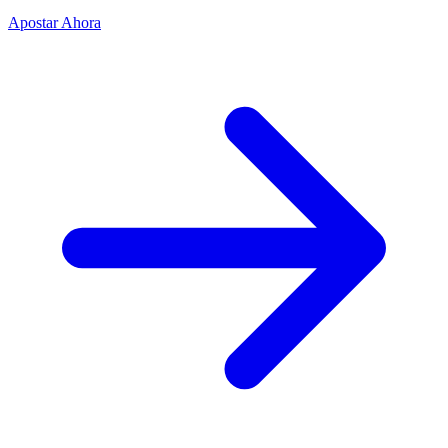
Apostar Ahora