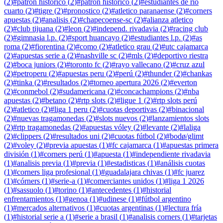
(
2
)
#
patron historico
(
2
)
#
patrón histórico
(
2
)
#
estudiantes de rio
cuarto
(
2
)
#
tigre
(
2
)
#
pronostico
(
2
)
#
atletico paranaense
(
2
)
#
corners
apuestas
(
2
)
#
analisis
(
2
)
#
chapecoense-sc
(
2
)
#
alianza atletico
(
2
)
#
club tijuana
(
2
)
#
leon
(
2
)
#
independ. rivadavia
(
2
)
#
racing club
(
2
)
#
gimnasia l.p.
(
2
)
#
sport huancayo
(
2
)
#
estudiantes l.p.
(
2
)
#
as
roma
(
2
)
#
fiorentina
(
2
)
#
como
(
2
)
#
atletico grau
(
2
)
#
utc cajamarca
(
2
)
#
apuestas serie a
(
2
)
#
nashville sc
(
2
)
#
mls
(
2
)
#
deportivo riestra
(
2
)
#
boca juniors
(
2
)
#
toronto fc
(
2
)
#
rayo vallecano
(
2
)
#
cruz azul
(
2
)
#
petroperu
(
2
)
#
apuestas peru
(
2
)
#
perú
(
2
)
#
thunder
(
2
)
#
chankas
(
2
)
#
tinka
(
2
)
#
resultados
(
2
)
#
torneo apertura 2026
(
2
)
#
everton
(
2
)
#
conmebol
(
2
)
#
sudamericana
(
2
)
#
concachampions
(
2
)
#
nba
apuestas
(
2
)
#
betano
(
2
)
#
rtp slots
(
2
)
#
ligue 1
(
2
)
#
rtp slots perú
(
2
)
#
atletico
(
2
)
#
liga 1 peru
(
2
)
#
cuotas deportivas
(
2
)
#
binacional
(
2
)
#
nuevas tragamonedas
(
2
)
#
slots nuevos
(
2
)
#
lanzamientos slots
(
2
)
#
rtp tragamonedas
(
2
)
#
apuestas vóley
(
2
)
#
levante
(
2
)
#
laliga
(
2
)
#
clippers
(
2
)
#
resultados uni
(
2
)
#
cuotas fútbol
(
2
)
#
bodø/glimt
(
2
)
#
voley
(
2
)
#
previa apuestas
(
1
)
#
fc cajamarca
(
1
)
#
apuestas primera
división
(
1
)
#
corners perú
(
1
)
#
apuesta
(
1
)
#
independiente rivadavia
(
1
)
#
analisis previa
(
1
)
#
previa
(
1
)
#
estadisticas
(
1
)
#
análisis cuotas
(
1
)
#
corners liga profesional
(
1
)
#
guadalajara chivas
(
1
)
#
fc juarez
(
1
)
#
córners
(
1
)
#
serie-a
(
1
)
#
comerciantes unidos
(
1
)
#
liga 1 2026
(
1
)
#
sassuolo
(
1
)
#
torino
(
1
)
#
antecedentes
(
1
)
#
historial
enfrentamientos
(
1
)
#
genoa
(
1
)
#
udinese
(
1
)
#
fútbol argentino
(
1
)
#
mercados alternativos
(
1
)
#
cuotas argentinas
(
1
)
#
lectura fría
(
1
)
#
historial serie a
(
1
)
#
serie a brasil
(
1
)
#
analisis corners
(
1
)
#
tarjetas