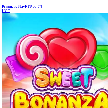
Pragmatic Play
RTP
96.5
%
HOT