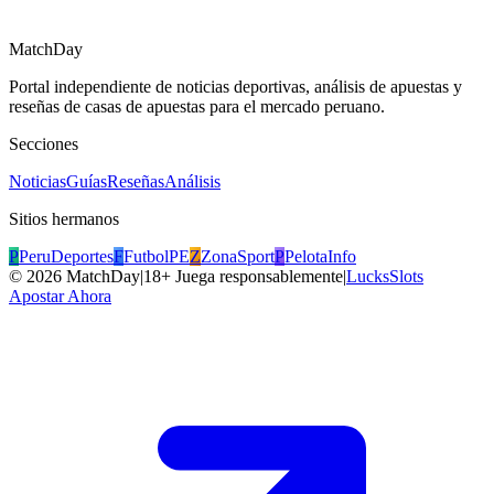
MatchDay
Portal independiente de noticias deportivas, análisis de apuestas y
reseñas de casas de apuestas para el mercado peruano.
Secciones
Noticias
Guías
Reseñas
Análisis
Sitios hermanos
P
PeruDeportes
F
FutbolPE
Z
ZonaSport
P
PelotaInfo
©
2026
MatchDay
|
18+ Juega responsablemente
|
LucksSlots
Apostar Ahora