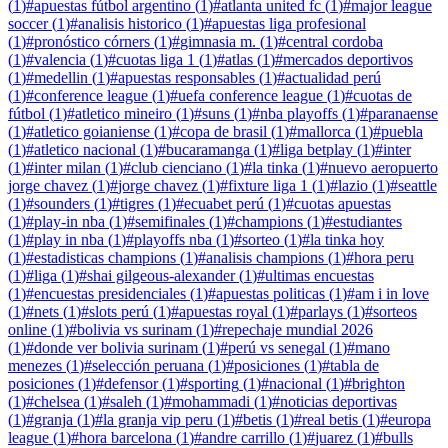
(
1
)
#
apuestas fútbol argentino
(
1
)
#
atlanta united fc
(
1
)
#
major league
soccer
(
1
)
#
analisis historico
(
1
)
#
apuestas liga profesional
(
1
)
#
pronóstico córners
(
1
)
#
gimnasia m.
(
1
)
#
central cordoba
(
1
)
#
valencia
(
1
)
#
cuotas liga 1
(
1
)
#
atlas
(
1
)
#
mercados deportivos
(
1
)
#
medellin
(
1
)
#
apuestas responsables
(
1
)
#
actualidad perú
(
1
)
#
conference league
(
1
)
#
uefa conference league
(
1
)
#
cuotas de
fútbol
(
1
)
#
atletico mineiro
(
1
)
#
suns
(
1
)
#
nba playoffs
(
1
)
#
paranaense
(
1
)
#
atletico goianiense
(
1
)
#
copa de brasil
(
1
)
#
mallorca
(
1
)
#
puebla
(
1
)
#
atletico nacional
(
1
)
#
bucaramanga
(
1
)
#
liga betplay
(
1
)
#
inter
(
1
)
#
inter milan
(
1
)
#
club cienciano
(
1
)
#
la tinka
(
1
)
#
nuevo aeropuerto
jorge chavez
(
1
)
#
jorge chavez
(
1
)
#
fixture liga 1
(
1
)
#
lazio
(
1
)
#
seattle
(
1
)
#
sounders
(
1
)
#
tigres
(
1
)
#
ecuabet perú
(
1
)
#
cuotas apuestas
(
1
)
#
play-in nba
(
1
)
#
semifinales
(
1
)
#
champions
(
1
)
#
estudiantes
(
1
)
#
play in nba
(
1
)
#
playoffs nba
(
1
)
#
sorteo
(
1
)
#
la tinka hoy
(
1
)
#
estadisticas champions
(
1
)
#
analisis champions
(
1
)
#
hora peru
(
1
)
#
liga
(
1
)
#
shai gilgeous-alexander
(
1
)
#
ultimas encuestas
(
1
)
#
encuestas presidenciales
(
1
)
#
apuestas politicas
(
1
)
#
am i in love
(
1
)
#
nets
(
1
)
#
slots perú
(
1
)
#
apuestas royal
(
1
)
#
parlays
(
1
)
#
sorteos
online
(
1
)
#
bolivia vs surinam
(
1
)
#
repechaje mundial 2026
(
1
)
#
donde ver bolivia surinam
(
1
)
#
perú vs senegal
(
1
)
#
mano
menezes
(
1
)
#
selección peruana
(
1
)
#
posiciones
(
1
)
#
tabla de
posiciones
(
1
)
#
defensor
(
1
)
#
sporting
(
1
)
#
nacional
(
1
)
#
brighton
(
1
)
#
chelsea
(
1
)
#
saleh
(
1
)
#
mohammadi
(
1
)
#
noticias deportivas
(
1
)
#
granja
(
1
)
#
la granja vip peru
(
1
)
#
betis
(
1
)
#
real betis
(
1
)
#
europa
league
(
1
)
#
hora barcelona
(
1
)
#
andre carrillo
(
1
)
#
juarez
(
1
)
#
bulls