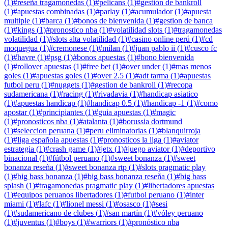
(
1
)
#
reseña tragamonedas
(
1
)
#
pelicans
(
1
)
#
gestión de bankroll
(
1
)
#
apuestas combinadas
(
1
)
#
parlay
(
1
)
#
acumulador
(
1
)
#
apuesta
multiple
(
1
)
#
barca
(
1
)
#
bonos de bienvenida
(
1
)
#
gestion de banca
(
1
)
#
kings
(
1
)
#
pronostico nba
(
1
)
#
volatilidad slots
(
1
)
#
tragamonedas
volatilidad
(
1
)
#
slots alta volatilidad
(
1
)
#
casino online perú
(
1
)
#
cd
moquegua
(
1
)
#
cremonese
(
1
)
#
milan
(
1
)
#
juan pablo ii
(
1
)
#
cusco fc
(
1
)
#
havre
(
1
)
#
psg
(
1
)
#
bonos apuestas
(
1
)
#
bono bienvenida
(
1
)
#
rollover apuestas
(
1
)
#
free bet
(
1
)
#
over under
(
1
)
#
mas menos
goles
(
1
)
#
apuestas goles
(
1
)
#
over 2.5
(
1
)
#
adt tarma
(
1
)
#
apuestas
futbol peru
(
1
)
#
nuggets
(
1
)
#
gestion de bankroll
(
1
)
#
recopa
sudamericana
(
1
)
#
racing
(
1
)
#
rivadavia
(
1
)
#
handicap asiatico
(
1
)
#
apuestas handicap
(
1
)
#
handicap 0.5
(
1
)
#
handicap -1
(
1
)
#
como
apostar
(
1
)
#
principiantes
(
1
)
#
guia apuestas
(
1
)
#
magic
(
1
)
#
pronosticos nba
(
1
)
#
atalanta
(
1
)
#
borussia dortmund
(
1
)
#
seleccion peruana
(
1
)
#
peru eliminatorias
(
1
)
#
blanquirroja
(
1
)
#
liga española apuestas
(
1
)
#
pronosticos la liga
(
1
)
#
aviator
estrategia
(
1
)
#
crash game
(
1
)
#
jetx
(
1
)
#
juego aviator
(
1
)
#
deportivo
binacional
(
1
)
#
fútbol peruano
(
1
)
#
sweet bonanza
(
1
)
#
sweet
bonanza reseña
(
1
)
#
sweet bonanza rtp
(
1
)
#
slots pragmatic play
(
1
)
#
big bass bonanza
(
1
)
#
big bass bonanza reseña
(
1
)
#
big bass
splash
(
1
)
#
tragamonedas pragmatic play
(
1
)
#
libertadores apuestas
(
1
)
#
equipos peruanos libertadores
(
1
)
#
futbol peruano
(
1
)
#
inter
miami
(
1
)
#
lafc
(
1
)
#
lionel messi
(
1
)
#
osasco
(
1
)
#
sesi
(
1
)
#
sudamericano de clubes
(
1
)
#
san martín
(
1
)
#
vóley peruano
(
1
)
#
juventus
(
1
)
#
boys
(
1
)
#
warriors
(
1
)
#
pronóstico nba