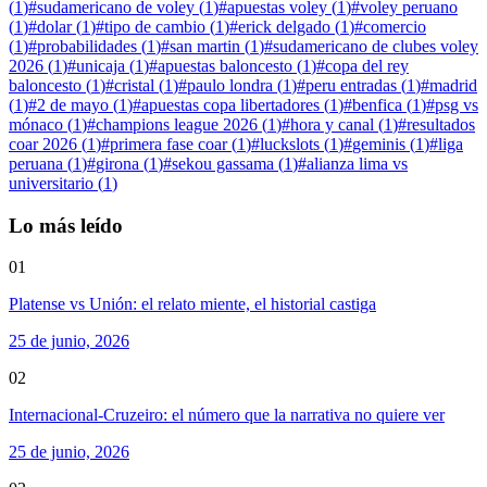
(
1
)
#
sudamericano de voley
(
1
)
#
apuestas voley
(
1
)
#
voley peruano
(
1
)
#
dolar
(
1
)
#
tipo de cambio
(
1
)
#
erick delgado
(
1
)
#
comercio
(
1
)
#
probabilidades
(
1
)
#
san martin
(
1
)
#
sudamericano de clubes voley
2026
(
1
)
#
unicaja
(
1
)
#
apuestas baloncesto
(
1
)
#
copa del rey
baloncesto
(
1
)
#
cristal
(
1
)
#
paulo londra
(
1
)
#
peru entradas
(
1
)
#
madrid
(
1
)
#
2 de mayo
(
1
)
#
apuestas copa libertadores
(
1
)
#
benfica
(
1
)
#
psg vs
mónaco
(
1
)
#
champions league 2026
(
1
)
#
hora y canal
(
1
)
#
resultados
coar 2026
(
1
)
#
primera fase coar
(
1
)
#
luckslots
(
1
)
#
geminis
(
1
)
#
liga
peruana
(
1
)
#
girona
(
1
)
#
sekou gassama
(
1
)
#
alianza lima vs
universitario
(
1
)
Lo más leído
01
Platense vs Unión: el relato miente, el historial castiga
25 de junio, 2026
02
Internacional-Cruzeiro: el número que la narrativa no quiere ver
25 de junio, 2026