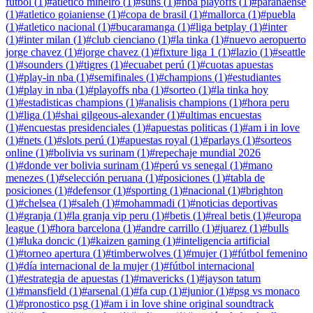
fútbol
(
1
)
#
atletico mineiro
(
1
)
#
suns
(
1
)
#
nba playoffs
(
1
)
#
paranaense
(
1
)
#
atletico goianiense
(
1
)
#
copa de brasil
(
1
)
#
mallorca
(
1
)
#
puebla
(
1
)
#
atletico nacional
(
1
)
#
bucaramanga
(
1
)
#
liga betplay
(
1
)
#
inter
(
1
)
#
inter milan
(
1
)
#
club cienciano
(
1
)
#
la tinka
(
1
)
#
nuevo aeropuerto
jorge chavez
(
1
)
#
jorge chavez
(
1
)
#
fixture liga 1
(
1
)
#
lazio
(
1
)
#
seattle
(
1
)
#
sounders
(
1
)
#
tigres
(
1
)
#
ecuabet perú
(
1
)
#
cuotas apuestas
(
1
)
#
play-in nba
(
1
)
#
semifinales
(
1
)
#
champions
(
1
)
#
estudiantes
(
1
)
#
play in nba
(
1
)
#
playoffs nba
(
1
)
#
sorteo
(
1
)
#
la tinka hoy
(
1
)
#
estadisticas champions
(
1
)
#
analisis champions
(
1
)
#
hora peru
(
1
)
#
liga
(
1
)
#
shai gilgeous-alexander
(
1
)
#
ultimas encuestas
(
1
)
#
encuestas presidenciales
(
1
)
#
apuestas politicas
(
1
)
#
am i in love
(
1
)
#
nets
(
1
)
#
slots perú
(
1
)
#
apuestas royal
(
1
)
#
parlays
(
1
)
#
sorteos
online
(
1
)
#
bolivia vs surinam
(
1
)
#
repechaje mundial 2026
(
1
)
#
donde ver bolivia surinam
(
1
)
#
perú vs senegal
(
1
)
#
mano
menezes
(
1
)
#
selección peruana
(
1
)
#
posiciones
(
1
)
#
tabla de
posiciones
(
1
)
#
defensor
(
1
)
#
sporting
(
1
)
#
nacional
(
1
)
#
brighton
(
1
)
#
chelsea
(
1
)
#
saleh
(
1
)
#
mohammadi
(
1
)
#
noticias deportivas
(
1
)
#
granja
(
1
)
#
la granja vip peru
(
1
)
#
betis
(
1
)
#
real betis
(
1
)
#
europa
league
(
1
)
#
hora barcelona
(
1
)
#
andre carrillo
(
1
)
#
juarez
(
1
)
#
bulls
(
1
)
#
luka doncic
(
1
)
#
kaizen gaming
(
1
)
#
inteligencia artificial
(
1
)
#
torneo apertura
(
1
)
#
timberwolves
(
1
)
#
mujer
(
1
)
#
fútbol femenino
(
1
)
#
día internacional de la mujer
(
1
)
#
fútbol internacional
(
1
)
#
estrategia de apuestas
(
1
)
#
mavericks
(
1
)
#
jayson tatum
(
1
)
#
mansfield
(
1
)
#
arsenal
(
1
)
#
fa cup
(
1
)
#
junior
(
1
)
#
psg vs monaco
(
1
)
#
pronostico psg
(
1
)
#
am i in love shine original soundtrack