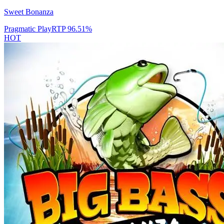
Sweet Bonanza
Pragmatic Play
RTP
96.51
%
HOT