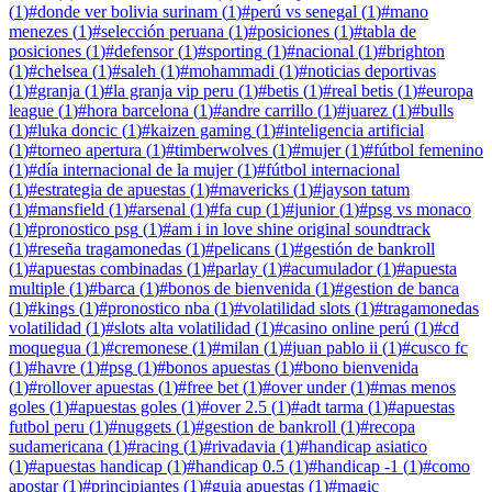
(
1
)
#
donde ver bolivia surinam
(
1
)
#
perú vs senegal
(
1
)
#
mano
menezes
(
1
)
#
selección peruana
(
1
)
#
posiciones
(
1
)
#
tabla de
posiciones
(
1
)
#
defensor
(
1
)
#
sporting
(
1
)
#
nacional
(
1
)
#
brighton
(
1
)
#
chelsea
(
1
)
#
saleh
(
1
)
#
mohammadi
(
1
)
#
noticias deportivas
(
1
)
#
granja
(
1
)
#
la granja vip peru
(
1
)
#
betis
(
1
)
#
real betis
(
1
)
#
europa
league
(
1
)
#
hora barcelona
(
1
)
#
andre carrillo
(
1
)
#
juarez
(
1
)
#
bulls
(
1
)
#
luka doncic
(
1
)
#
kaizen gaming
(
1
)
#
inteligencia artificial
(
1
)
#
torneo apertura
(
1
)
#
timberwolves
(
1
)
#
mujer
(
1
)
#
fútbol femenino
(
1
)
#
día internacional de la mujer
(
1
)
#
fútbol internacional
(
1
)
#
estrategia de apuestas
(
1
)
#
mavericks
(
1
)
#
jayson tatum
(
1
)
#
mansfield
(
1
)
#
arsenal
(
1
)
#
fa cup
(
1
)
#
junior
(
1
)
#
psg vs monaco
(
1
)
#
pronostico psg
(
1
)
#
am i in love shine original soundtrack
(
1
)
#
reseña tragamonedas
(
1
)
#
pelicans
(
1
)
#
gestión de bankroll
(
1
)
#
apuestas combinadas
(
1
)
#
parlay
(
1
)
#
acumulador
(
1
)
#
apuesta
multiple
(
1
)
#
barca
(
1
)
#
bonos de bienvenida
(
1
)
#
gestion de banca
(
1
)
#
kings
(
1
)
#
pronostico nba
(
1
)
#
volatilidad slots
(
1
)
#
tragamonedas
volatilidad
(
1
)
#
slots alta volatilidad
(
1
)
#
casino online perú
(
1
)
#
cd
moquegua
(
1
)
#
cremonese
(
1
)
#
milan
(
1
)
#
juan pablo ii
(
1
)
#
cusco fc
(
1
)
#
havre
(
1
)
#
psg
(
1
)
#
bonos apuestas
(
1
)
#
bono bienvenida
(
1
)
#
rollover apuestas
(
1
)
#
free bet
(
1
)
#
over under
(
1
)
#
mas menos
goles
(
1
)
#
apuestas goles
(
1
)
#
over 2.5
(
1
)
#
adt tarma
(
1
)
#
apuestas
futbol peru
(
1
)
#
nuggets
(
1
)
#
gestion de bankroll
(
1
)
#
recopa
sudamericana
(
1
)
#
racing
(
1
)
#
rivadavia
(
1
)
#
handicap asiatico
(
1
)
#
apuestas handicap
(
1
)
#
handicap 0.5
(
1
)
#
handicap -1
(
1
)
#
como
apostar
(
1
)
#
principiantes
(
1
)
#
guia apuestas
(
1
)
#
magic