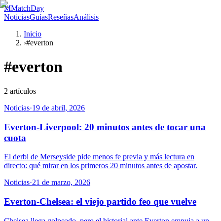
M
MatchDay
Noticias
Guías
Reseñas
Análisis
Inicio
›
#everton
#
everton
2
artículos
Noticias
·
19 de abril, 2026
Everton-Liverpool: 20 minutos antes de tocar una
cuota
El derbi de Merseyside pide menos fe previa y más lectura en
directo: qué mirar en los primeros 20 minutos antes de apostar.
Noticias
·
21 de marzo, 2026
Everton-Chelsea: el viejo partido feo que vuelve
Chelsea llega golpeado, pero el historial ante Everton empuja a un