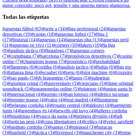
guion conocido: poco gol, tensión y una apuesta menos glamorosa.
Todas las etiquetas
#
apuestas fútbol
(
63
)
#
serie a
(
34
)
#
liga profesional
(
24
)
#
apuestas
deportivas
(
19
)
#
cuotas
(
18
)
#
apuestas futbol
(
17
)
#
liga 1
(
17
)
#
historial
(
14
)
#
apuestas
(
14
)
#
apuestas nba
(
13
)
#
apuestas perú
(
11
)
#
apuestas en vivo
(
11
)
#
corners
(
10
)
#
lakers
(
10
)
#
la liga
(
9
)
#
análisis táctico
(
8
)
#
botafogo
(
7
)
#
apuestas corners
(
7
)
#
corinthians
(
7
)
#
barcelona
(
7
)
#
pronósticos deportivos
(
7
)
#
casino
online
(
7
)
#
champions league
(
7
)
#
pronóstico
(
6
)
#
probabilidad
(
6
)
#
flamengo
(
6
)
#
coritiba
(
6
)
#
analisis tactico
(
6
)
#
bahia
(
6
)
#
liga mx
(
6
)
#
alianza lima
(
6
)
#
ecuabet
(
6
)
#
peru
(
6
)
#
slot machine
(
6
)
#
cruzeiro
(
5
)
#
sao paulo
(
5
)
#
rb bragantino
(
5
)
#
lanus
(
5
)
#
palmeiras
(
5
)
#
sporting cristal
(
5
)
#
universitario
(
5
)
#
cienciano
(
5
)
#
shine original
soundtrack
(
5
)
#
tragamonedas online
(
5
)
#
platense
(
4
)
#
union santa fe
(
4
)
#
internacional
(
4
)
#
gremio
(
4
)
#
san lorenzo
(
4
)
#
atletico tucuman
(
4
)
#
premier league
(
4
)
#
valor
(
4
)
#
real madrid
(
4
)
#
fluminense
(
4
)
#
belgrano cordoba
(
4
)
#
rosario central
(
4
)
#
aldosivi
(
4
)
#
sarmiento
junin
(
4
)
#
argentinos jrs
(
4
)
#
newells old boys
(
4
)
#
talleres cordoba
(
4
)
#
brasileirao
(
4
)
#
vasco da gama
(
4
)
#
primera división
(
4
)
#
adt
(
4
)
#
noticias perú
(
4
)
#
copa libertadores
(
4
)
#
celtics
(
4
)
#
velez sarsfield
(
3
)
#
instituto cordoba
(
3
)
#
santos
(
3
)
#
mirassol
(
3
)
#
huracan
(
3
)
#
banfield
(
3
)
#
táctica
(
3
)
#
liverpool
(
3
)
#
manchester city
(
3
)
#
remo