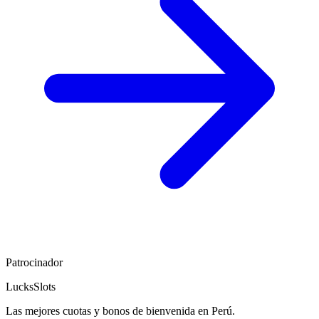
Patrocinador
LucksSlots
Las mejores cuotas y bonos de bienvenida en Perú.