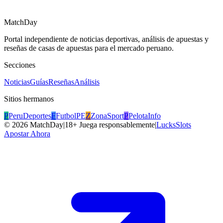
MatchDay
Portal independiente de noticias deportivas, análisis de apuestas y
reseñas de casas de apuestas para el mercado peruano.
Secciones
Noticias
Guías
Reseñas
Análisis
Sitios hermanos
P
PeruDeportes
F
FutbolPE
Z
ZonaSport
P
PelotaInfo
©
2026
MatchDay
|
18+ Juega responsablemente
|
LucksSlots
Apostar Ahora