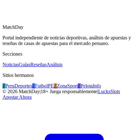
MatchDay
Portal independiente de noticias deportivas, análisis de apuestas y
reseñas de casas de apuestas para el mercado peruano.
Secciones
Noticias
Guías
Reseñas
Análisis
Sitios hermanos
P
PeruDeportes
F
FutbolPE
Z
ZonaSport
P
PelotaInfo
©
2026
MatchDay
|
18+ Juega responsablemente
|
LucksSlots
Apostar Ahora