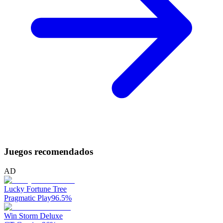
Juegos recomendados
AD
Lucky Fortune Tree
Pragmatic Play
96.5
%
Win Storm Deluxe