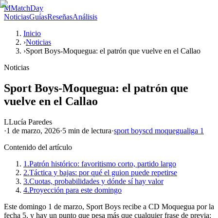
M
MatchDay
Noticias
Guías
Reseñas
Análisis
Inicio
›
Noticias
›
Sport Boys-Moquegua: el patrón que vuelve en el Callao
Noticias
Sport Boys-Moquegua: el patrón que
vuelve en el Callao
L
Lucía Paredes
·
1 de marzo, 2026
·
5 min
de lectura
·
sport boys
cd moquegua
liga 1
Contenido del artículo
1.
Patrón histórico: favoritismo corto, partido largo
2.
Táctica y bajas: por qué el guion puede repetirse
3.
Cuotas, probabilidades y dónde sí hay valor
4.
Proyección para este domingo
Este domingo 1 de marzo, Sport Boys recibe a CD Moquegua por la
fecha 5, y hay un punto que pesa más que cualquier frase de previa: