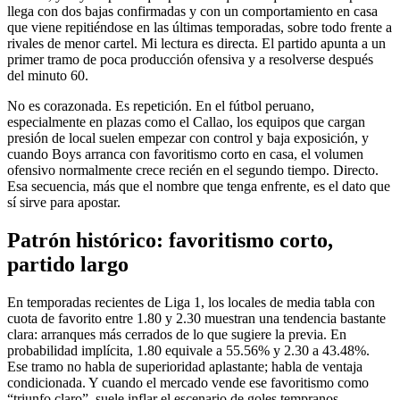
llega con dos bajas confirmadas y con un comportamiento en casa
que viene repitiéndose en las últimas temporadas, sobre todo frente a
rivales de menor cartel. Mi lectura es directa. El partido apunta a un
primer tramo de poca producción ofensiva y a resolverse después
del minuto 60.
No es corazonada. Es repetición. En el fútbol peruano,
especialmente en plazas como el Callao, los equipos que cargan
presión de local suelen empezar con control y baja exposición, y
cuando Boys arranca con favoritismo corto en casa, el volumen
ofensivo normalmente crece recién en el segundo tiempo. Directo.
Esa secuencia, más que el nombre que tenga enfrente, es el dato que
sí sirve para apostar.
Patrón histórico: favoritismo corto,
partido largo
En temporadas recientes de Liga 1, los locales de media tabla con
cuota de favorito entre 1.80 y 2.30 muestran una tendencia bastante
clara: arranques más cerrados de lo que sugiere la previa. En
probabilidad implícita, 1.80 equivale a 55.56% y 2.30 a 43.48%.
Ese tramo no habla de superioridad aplastante; habla de ventaja
condicionada. Y cuando el mercado vende ese favoritismo como
“triunfo claro”, suele inflar el escenario de goles tempranos.