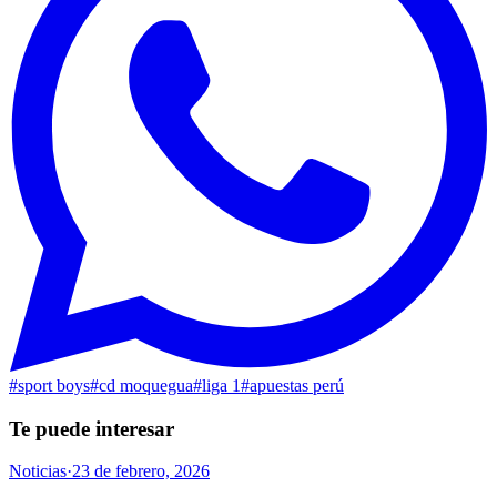
#
sport boys
#
cd moquegua
#
liga 1
#
apuestas perú
Te puede interesar
Noticias
·
23 de febrero, 2026