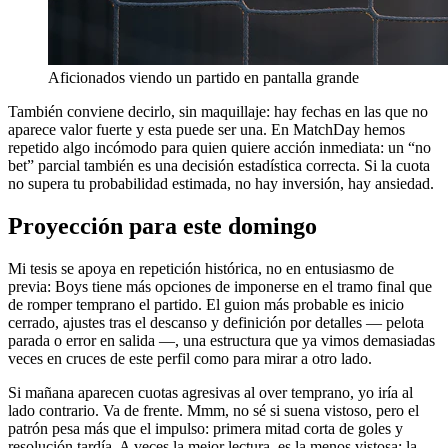
Aficionados viendo un partido en pantalla grande
También conviene decirlo, sin maquillaje: hay fechas en las que no
aparece valor fuerte y esta puede ser una. En MatchDay hemos
repetido algo incómodo para quien quiere acción inmediata: un “no
bet” parcial también es una decisión estadística correcta. Si la cuota
no supera tu probabilidad estimada, no hay inversión, hay ansiedad.
Proyección para este domingo
Mi tesis se apoya en repetición histórica, no en entusiasmo de
previa: Boys tiene más opciones de imponerse en el tramo final que
de romper temprano el partido. El guion más probable es inicio
cerrado, ajustes tras el descanso y definición por detalles — pelota
parada o error en salida —, una estructura que ya vimos demasiadas
veces en cruces de este perfil como para mirar a otro lado.
Si mañana aparecen cuotas agresivas al over temprano, yo iría al
lado contrario. Va de frente. Mmm, no sé si suena vistoso, pero el
patrón pesa más que el impulso: primera mitad corta de goles y
resolución tardía. A veces la mejor lectura, es la menos vistosa; la