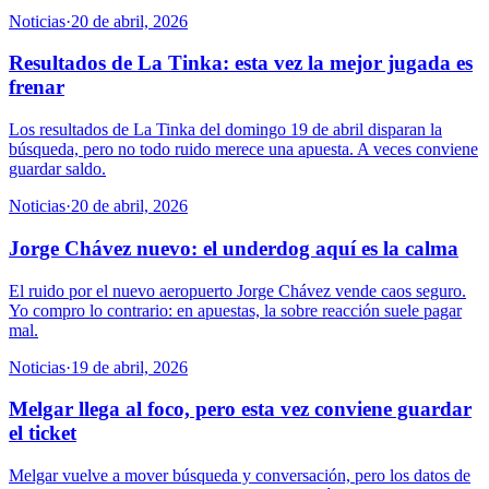
Noticias
·
20 de abril, 2026
Resultados de La Tinka: esta vez la mejor jugada es
frenar
Los resultados de La Tinka del domingo 19 de abril disparan la
búsqueda, pero no todo ruido merece una apuesta. A veces conviene
guardar saldo.
Noticias
·
20 de abril, 2026
Jorge Chávez nuevo: el underdog aquí es la calma
El ruido por el nuevo aeropuerto Jorge Chávez vende caos seguro.
Yo compro lo contrario: en apuestas, la sobre reacción suele pagar
mal.
Noticias
·
19 de abril, 2026
Melgar llega al foco, pero esta vez conviene guardar
el ticket
Melgar vuelve a mover búsqueda y conversación, pero los datos de