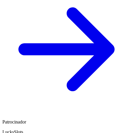
Patrocinador
LucksSlots