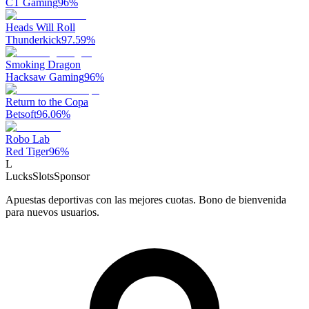
CT Gaming
96
%
Heads Will Roll
Thunderkick
97.59
%
Smoking Dragon
Hacksaw Gaming
96
%
Return to the Copa
Betsoft
96.06
%
Robo Lab
Red Tiger
96
%
L
LucksSlots
Sponsor
Apuestas deportivas con las mejores cuotas. Bono de bienvenida
para nuevos usuarios.