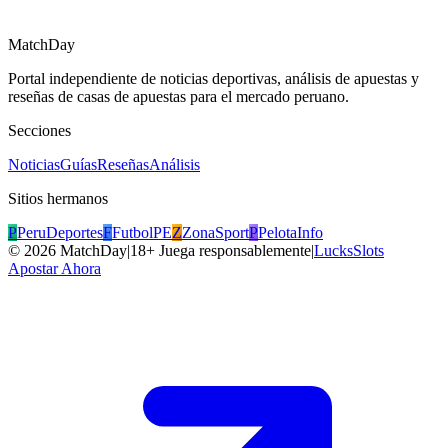
MatchDay
Portal independiente de noticias deportivas, análisis de apuestas y
reseñas de casas de apuestas para el mercado peruano.
Secciones
Noticias
Guías
Reseñas
Análisis
Sitios hermanos
P
PeruDeportes
F
FutbolPE
Z
ZonaSport
P
PelotaInfo
©
2026
MatchDay
|
18+ Juega responsablemente
|
LucksSlots
Apostar Ahora