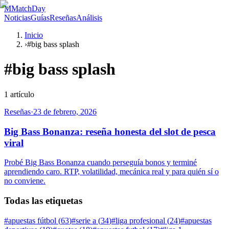
M
MatchDay
Noticias
Guías
Reseñas
Análisis
Inicio
›
#big bass splash
#
big bass splash
1
artículo
Reseñas
·
23 de febrero, 2026
Big Bass Bonanza: reseña honesta del slot de pesca
viral
Probé Big Bass Bonanza cuando perseguía bonos y terminé
aprendiendo caro. RTP, volatilidad, mecánica real y para quién sí o
no conviene.
Todas las etiquetas
#
apuestas fútbol
(
63
)
#
serie a
(
34
)
#
liga profesional
(
24
)
#
apuestas