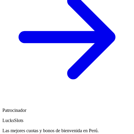
Patrocinador
LucksSlots
Las mejores cuotas y bonos de bienvenida en Perú.