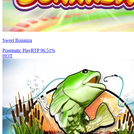
Sweet Bonanza
Pragmatic Play
RTP
96.51
%
HOT