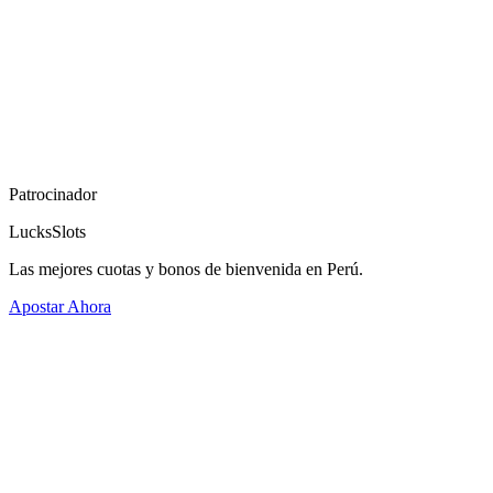
Patrocinador
LucksSlots
Las mejores cuotas y bonos de bienvenida en Perú.
Apostar Ahora