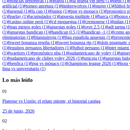
(
1
)
#
noticias deportivas
(
1
)
#
granja
(
1
)
#
la granja vip peru
(
1
)
#
betis
(
1
)
artificial
(
1
)
#
torneo apertura
(
1
)
#
timberwolves
(
1
)
#
mujer
(
1
)
#
fútbol 
(
1
)
#
arsenal
(
1
)
#
fa cup
(
1
)
#
junior
(
1
)
#
psg vs monaco
(
1
)
#
pronostico p
(
1
)
#
parlay
(
1
)
#
acumulador
(
1
)
#
apuesta multiple
(
1
)
#
barca
(
1
)
#
bonos 
(
1
)
#
casino online perú
(
1
)
#
cd moquegua
(
1
)
#
cremonese
(
1
)
#
milan
(
1
)
(
1
)
#
mas menos goles
(
1
)
#
apuestas goles
(
1
)
#
over 2.5
(
1
)
#
adt tarma
(
1
(
1
)
#
apuestas handicap
(
1
)
#
handicap 0.5
(
1
)
#
handicap -1
(
1
)
#
como ap
eliminatorias
(
1
)
#
blanquirroja
(
1
)
#
liga española apuestas
(
1
)
#
pronostic
(
1
)
#
sweet bonanza reseña
(
1
)
#
sweet bonanza rtp
(
1
)
#
slots pragmatic 
(
1
)
#
equipos peruanos libertadores
(
1
)
#
futbol peruano
(
1
)
#
inter miami
(
1
)
#
warriors
(
1
)
#
pronóstico nba
(
1
)
#
sudamericano de voley
(
1
)
#
apues
(
1
)
#
sudamericano de clubes voley 2026
(
1
)
#
unicaja
(
1
)
#
apuestas bal
(
1
)
#
benfica
(
1
)
#
psg vs mónaco
(
1
)
#
champions league 2026
(
1
)
#
hora 
lima vs universitario
(
1
)
Lo más leído
01
Platense vs Unión: el relato miente, el historial castiga
25 de junio, 2026
02