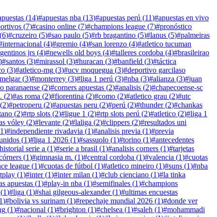
apuestas
(
14
)
#
apuestas nba
(
13
)
#
apuestas perú
(
11
)
#
apuestas en vivo
ortivos
(
7
)
#
casino online
(
7
)
#
champions league
(
7
)
#
pronóstico
(
6
)
#
cruzeiro
(
5
)
#
sao paulo
(
5
)
#
rb bragantino
(
5
)
#
lanus
(
5
)
#
palmeiras
#
internacional
(
4
)
#
gremio
(
4
)
#
san lorenzo
(
4
)
#
atletico tucuman
gentinos jrs
(
4
)
#
newells old boys
(
4
)
#
talleres cordoba
(
4
)
#
brasileirao
)
#
santos
(
3
)
#
mirassol
(
3
)
#
huracan
(
3
)
#
banfield
(
3
)
#
táctica
co
(
3
)
#
atletico-mg
(
3
)
#
ucv moquegua
(
3
)
#
deportivo garcilaso
melgar
(
3
)
#
monterrey
(
3
)
#
liga 1 perú
(
3
)
#
nba
(
3
)
#
alianza
(
3
)
#
juan
ico paranaense
(
2
)
#
corners apuestas
(
2
)
#
analisis
(
2
)
#
chapecoense-sc
.
(
2
)
#
as roma
(
2
)
#
fiorentina
(
2
)
#
como
(
2
)
#
atletico grau
(
2
)
#
utc
(
2
)
#
petroperu
(
2
)
#
apuestas peru
(
2
)
#
perú
(
2
)
#
thunder
(
2
)
#
chankas
tano
(
2
)
#
rtp slots
(
2
)
#
ligue 1
(
2
)
#
rtp slots perú
(
2
)
#
atletico
(
2
)
#
liga 1
as vóley
(
2
)
#
levante
(
2
)
#
laliga
(
2
)
#
clippers
(
2
)
#
resultados uni
1
)
#
independiente rivadavia
(
1
)
#
analisis previa
(
1
)
#
previa
unidos
(
1
)
#
liga 1 2026
(
1
)
#
sassuolo
(
1
)
#
torino
(
1
)
#
antecedentes
historial serie a
(
1
)
#
serie a brasil
(
1
)
#
analisis corners
(
1
)
#
tarjetas
córners
(
1
)
#
gimnasia m.
(
1
)
#
central cordoba
(
1
)
#
valencia
(
1
)
#
cuotas
nce league
(
1
)
#
cuotas de fútbol
(
1
)
#
atletico mineiro
(
1
)
#
suns
(
1
)
#
nba
etplay
(
1
)
#
inter
(
1
)
#
inter milan
(
1
)
#
club cienciano
(
1
)
#
la tinka
as apuestas
(
1
)
#
play-in nba
(
1
)
#
semifinales
(
1
)
#
champions
(
1
)
#
liga
(
1
)
#
shai gilgeous-alexander
(
1
)
#
ultimas encuestas
1
)
#
bolivia vs surinam
(
1
)
#
repechaje mundial 2026
(
1
)
#
donde ver
ng
(
1
)
#
nacional
(
1
)
#
brighton
(
1
)
#
chelsea
(
1
)
#
saleh
(
1
)
#
mohammadi