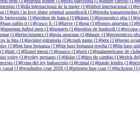
#
real betis
(
1
)
#
europa league
(
1
)
#
hora barcelona
(
1
)
#
andre carrillo
(
1
)
#
j
femenino
(
1
)
#
día internacional de la mujer
(
1
)
#
fútbol internacional
(
1
)
#
e
sg
(
1
)
#
am i in love shine original soundtrack
(
1
)
#
reseña tragamonedas
(
de bienvenida
(
1
)
#
gestion de banca
(
1
)
#
kings
(
1
)
#
pronostico nba
(
1
)
#
v
#
juan pablo ii
(
1
)
#
cusco fc
(
1
)
#
havre
(
1
)
#
psg
(
1
)
#
bonos apuestas
(
1
)
#
b
)
#
apuestas futbol peru
(
1
)
#
nuggets
(
1
)
#
gestion de bankroll
(
1
)
#
recopa 
ostar
(
1
)
#
principiantes
(
1
)
#
guia apuestas
(
1
)
#
magic
(
1
)
#
pronosticos nb
os la liga
(
1
)
#
aviator estrategia
(
1
)
#
crash game
(
1
)
#
jetx
(
1
)
#
juego avia
play
(
1
)
#
big bass bonanza
(
1
)
#
big bass bonanza reseña
(
1
)
#
big bass spl
(
1
)
#
lafc
(
1
)
#
lionel messi
(
1
)
#
osasco
(
1
)
#
sesi
(
1
)
#
sudamericano de club
tas voley
(
1
)
#
voley peruano
(
1
)
#
dolar
(
1
)
#
tipo de cambio
(
1
)
#
erick de
oncesto
(
1
)
#
copa del rey baloncesto
(
1
)
#
cristal
(
1
)
#
paulo londra
(
1
)
#
per
y canal
(
1
)
#
resultados coar 2026
(
1
)
#
primera fase coar
(
1
)
#
luckslots
(
1
)