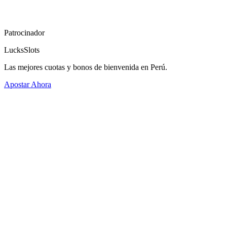
Patrocinador
LucksSlots
Las mejores cuotas y bonos de bienvenida en Perú.
Apostar Ahora