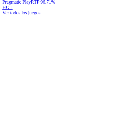
Pragmatic Play
RTP
96.71
%
HOT
Ver todos los juegos