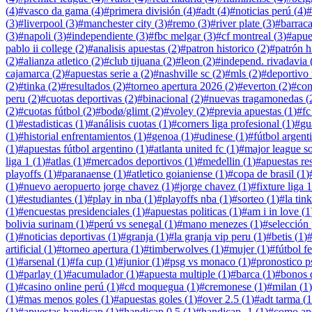
(
4
)
#
vasco da gama
(
4
)
#
primera división
(
4
)
#
adt
(
4
)
#
noticias perú
(
4
)
#
(
3
)
#
liverpool
(
3
)
#
manchester city
(
3
)
#
remo
(
3
)
#
river plate
(
3
)
#
barraca
(
3
)
#
napoli
(
3
)
#
independiente
(
3
)
#
fbc melgar
(
3
)
#
cf montreal
(
3
)
#
apue
pablo ii college
(
2
)
#
analisis apuestas
(
2
)
#
patron historico
(
2
)
#
patrón h
(
2
)
#
alianza atletico
(
2
)
#
club tijuana
(
2
)
#
leon
(
2
)
#
independ. rivadavia
cajamarca
(
2
)
#
apuestas serie a
(
2
)
#
nashville sc
(
2
)
#
mls
(
2
)
#
deportivo 
(
2
)
#
tinka
(
2
)
#
resultados
(
2
)
#
torneo apertura 2026
(
2
)
#
everton
(
2
)
#
co
peru
(
2
)
#
cuotas deportivas
(
2
)
#
binacional
(
2
)
#
nuevas tragamonedas
(
(
2
)
#
cuotas fútbol
(
2
)
#
bodø/glimt
(
2
)
#
voley
(
2
)
#
previa apuestas
(
1
)
#
fc
(
1
)
#
estadisticas
(
1
)
#
análisis cuotas
(
1
)
#
corners liga profesional
(
1
)
#
gu
(
1
)
#
historial enfrentamientos
(
1
)
#
genoa
(
1
)
#
udinese
(
1
)
#
fútbol argent
(
1
)
#
apuestas fútbol argentino
(
1
)
#
atlanta united fc
(
1
)
#
major league s
liga 1
(
1
)
#
atlas
(
1
)
#
mercados deportivos
(
1
)
#
medellin
(
1
)
#
apuestas re
playoffs
(
1
)
#
paranaense
(
1
)
#
atletico goianiense
(
1
)
#
copa de brasil
(
1
)
(
1
)
#
nuevo aeropuerto jorge chavez
(
1
)
#
jorge chavez
(
1
)
#
fixture liga 1
(
1
)
#
estudiantes
(
1
)
#
play in nba
(
1
)
#
playoffs nba
(
1
)
#
sorteo
(
1
)
#
la tin
(
1
)
#
encuestas presidenciales
(
1
)
#
apuestas politicas
(
1
)
#
am i in love
(
1
bolivia surinam
(
1
)
#
perú vs senegal
(
1
)
#
mano menezes
(
1
)
#
selección
(
1
)
#
noticias deportivas
(
1
)
#
granja
(
1
)
#
la granja vip peru
(
1
)
#
betis
(
1
)
artificial
(
1
)
#
torneo apertura
(
1
)
#
timberwolves
(
1
)
#
mujer
(
1
)
#
fútbol 
(
1
)
#
arsenal
(
1
)
#
fa cup
(
1
)
#
junior
(
1
)
#
psg vs monaco
(
1
)
#
pronostico p
(
1
)
#
parlay
(
1
)
#
acumulador
(
1
)
#
apuesta multiple
(
1
)
#
barca
(
1
)
#
bonos 
(
1
)
#
casino online perú
(
1
)
#
cd moquegua
(
1
)
#
cremonese
(
1
)
#
milan
(
1
)
(
1
)
#
mas menos goles
(
1
)
#
apuestas goles
(
1
)
#
over 2.5
(
1
)
#
adt tarma
(
1
(
1
)
#
apuestas handicap
(
1
)
#
handicap 0.5
(
1
)
#
handicap -1
(
1
)
#
como ap