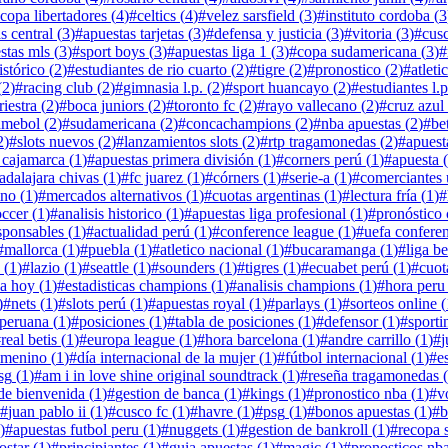
copa libertadores
(
4
)
#
celtics
(
4
)
#
velez sarsfield
(
3
)
#
instituto cordoba
(
3
s central
(
3
)
#
apuestas tarjetas
(
3
)
#
defensa y justicia
(
3
)
#
vitoria
(
3
)
#
cus
stas mls
(
3
)
#
sport boys
(
3
)
#
apuestas liga 1
(
3
)
#
copa sudamericana
(
3
)
#
istórico
(
2
)
#
estudiantes de rio cuarto
(
2
)
#
tigre
(
2
)
#
pronostico
(
2
)
#
atlet
(
2
)
#
racing club
(
2
)
#
gimnasia l.p.
(
2
)
#
sport huancayo
(
2
)
#
estudiantes l.p
riestra
(
2
)
#
boca juniors
(
2
)
#
toronto fc
(
2
)
#
rayo vallecano
(
2
)
#
cruz azul
nmebol
(
2
)
#
sudamericana
(
2
)
#
concachampions
(
2
)
#
nba apuestas
(
2
)
#
be
2
)
#
slots nuevos
(
2
)
#
lanzamientos slots
(
2
)
#
rtp tragamonedas
(
2
)
#
apuest
 cajamarca
(
1
)
#
apuestas primera división
(
1
)
#
corners perú
(
1
)
#
apuesta
(
adalajara chivas
(
1
)
#
fc juarez
(
1
)
#
córners
(
1
)
#
serie-a
(
1
)
#
comerciantes 
ino
(
1
)
#
mercados alternativos
(
1
)
#
cuotas argentinas
(
1
)
#
lectura fría
(
1
)
#
occer
(
1
)
#
analisis historico
(
1
)
#
apuestas liga profesional
(
1
)
#
pronóstico 
sponsables
(
1
)
#
actualidad perú
(
1
)
#
conference league
(
1
)
#
uefa confere
#
mallorca
(
1
)
#
puebla
(
1
)
#
atletico nacional
(
1
)
#
bucaramanga
(
1
)
#
liga b
(
1
)
#
lazio
(
1
)
#
seattle
(
1
)
#
sounders
(
1
)
#
tigres
(
1
)
#
ecuabet perú
(
1
)
#
cuot
ka hoy
(
1
)
#
estadisticas champions
(
1
)
#
analisis champions
(
1
)
#
hora peru
)
#
nets
(
1
)
#
slots perú
(
1
)
#
apuestas royal
(
1
)
#
parlays
(
1
)
#
sorteos online
(
 peruana
(
1
)
#
posiciones
(
1
)
#
tabla de posiciones
(
1
)
#
defensor
(
1
)
#
sporti
#
real betis
(
1
)
#
europa league
(
1
)
#
hora barcelona
(
1
)
#
andre carrillo
(
1
)
#
j
femenino
(
1
)
#
día internacional de la mujer
(
1
)
#
fútbol internacional
(
1
)
#
e
sg
(
1
)
#
am i in love shine original soundtrack
(
1
)
#
reseña tragamonedas
(
de bienvenida
(
1
)
#
gestion de banca
(
1
)
#
kings
(
1
)
#
pronostico nba
(
1
)
#
v
#
juan pablo ii
(
1
)
#
cusco fc
(
1
)
#
havre
(
1
)
#
psg
(
1
)
#
bonos apuestas
(
1
)
#
b
)
#
apuestas futbol peru
(
1
)
#
nuggets
(
1
)
#
gestion de bankroll
(
1
)
#
recopa 
ostar
(
1
)
#
principiantes
(
1
)
#
guia apuestas
(
1
)
#
magic
(
1
)
#
pronosticos nb