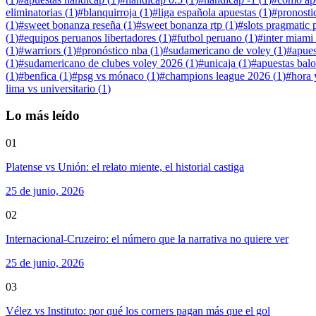
eliminatorias
(
1
)
#
blanquirroja
(
1
)
#
liga española apuestas
(
1
)
#
pronostic
(
1
)
#
sweet bonanza reseña
(
1
)
#
sweet bonanza rtp
(
1
)
#
slots pragmatic 
(
1
)
#
equipos peruanos libertadores
(
1
)
#
futbol peruano
(
1
)
#
inter miami
(
1
)
#
warriors
(
1
)
#
pronóstico nba
(
1
)
#
sudamericano de voley
(
1
)
#
apues
(
1
)
#
sudamericano de clubes voley 2026
(
1
)
#
unicaja
(
1
)
#
apuestas bal
(
1
)
#
benfica
(
1
)
#
psg vs mónaco
(
1
)
#
champions league 2026
(
1
)
#
hora 
lima vs universitario
(
1
)
Lo más leído
01
Platense vs Unión: el relato miente, el historial castiga
25 de junio, 2026
02
Internacional-Cruzeiro: el número que la narrativa no quiere ver
25 de junio, 2026
03
Vélez vs Instituto: por qué los corners pagan más que el gol