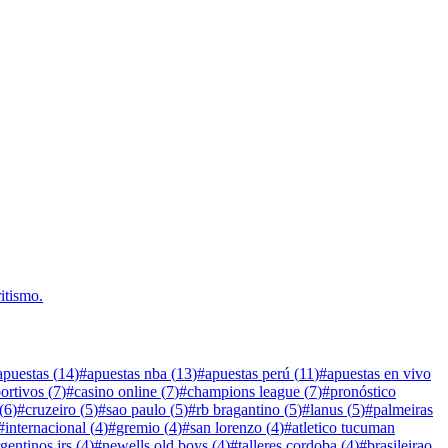
itismo.
apuestas
(
14
)
#
apuestas nba
(
13
)
#
apuestas perú
(
11
)
#
apuestas en vivo
ortivos
(
7
)
#
casino online
(
7
)
#
champions league
(
7
)
#
pronóstico
(
6
)
#
cruzeiro
(
5
)
#
sao paulo
(
5
)
#
rb bragantino
(
5
)
#
lanus
(
5
)
#
palmeiras
#
internacional
(
4
)
#
gremio
(
4
)
#
san lorenzo
(
4
)
#
atletico tucuman
gentinos jrs
(
4
)
#
newells old boys
(
4
)
#
talleres cordoba
(
4
)
#
brasileirao