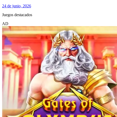
24 de junio, 2026
Juegos destacados
AD