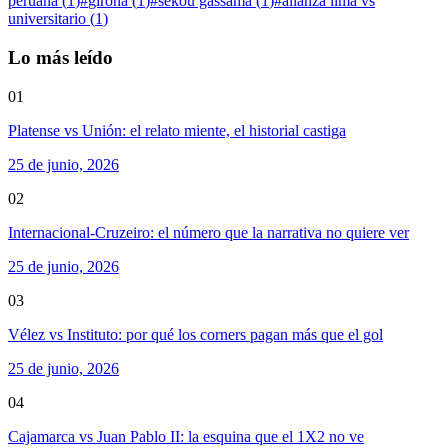
peruana
(
1
)
#
girona
(
1
)
#
sekou gassama
(
1
)
#
alianza lima vs
universitario
(
1
)
Lo más leído
01
Platense vs Unión: el relato miente, el historial castiga
25 de junio, 2026
02
Internacional-Cruzeiro: el número que la narrativa no quiere ver
25 de junio, 2026
03
Vélez vs Instituto: por qué los corners pagan más que el gol
25 de junio, 2026
04
Cajamarca vs Juan Pablo II: la esquina que el 1X2 no ve