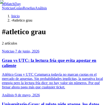
M
MatchDay
Noticias
Guías
Reseñas
Análisis
Inicio
›
#atletico grau
#
atletico grau
2
artículos
Noticias
·
7 de junio, 2026
Grau vs UTC: la lectura fría que evita apostar en
caliente
Atlético Grau y UTC Cajamarca todavía no marcan cuotas en el
mercado de apuestas. Sin probabilidades implícitas, la narrativa local
empuja pero la lectura fría dice: no hay valor sin números. Por qué
frenar ahora paga más que cualquier ticket.
Análisis
·
9 de mayo, 2026
Universitario-Grau: el relato pide ataque, los datos