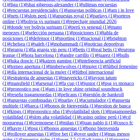
(
1
)
#
liga
(
1
)
#
shai gilgeous-alexander
(
1
)
#
ultimas encuestas
(
1
)
#
encuestas presidenciales
(
1
)
#
apuestas politicas
(
1
)
#
am i in love
(
1
)
#
nets
(
1
)
#
slots perú
(
1
)
#
apuestas royal
(
1
)
#
parlays
(
1
)
#
sorteos
online
(
1
)
#
bolivia vs surinam
(
1
)
#
repechaje mundial 2026
(
1
)
#
donde ver bolivia surinam
(
1
)
#
perú vs senegal
(
1
)
#
mano
menezes
(
1
)
#
selección peruana
(
1
)
#
posiciones
(
1
)
#
tabla de
posiciones
(
1
)
#
defensor
(
1
)
#
sporting
(
1
)
#
nacional
(
1
)
#
brighton
(
1
)
#
chelsea
(
1
)
#
saleh
(
1
)
#
mohammadi
(
1
)
#
noticias deportivas
(
1
)
#
granja
(
1
)
#
la granja vip peru
(
1
)
#
betis
(
1
)
#
real betis
(
1
)
#
europa
league
(
1
)
#
hora barcelona
(
1
)
#
andre carrillo
(
1
)
#
juarez
(
1
)
#
bulls
(
1
)
#
luka doncic
(
1
)
#
kaizen gaming
(
1
)
#
inteligencia artificial
(
1
)
#
torneo apertura
(
1
)
#
timberwolves
(
1
)
#
mujer
(
1
)
#
fútbol femenino
(
1
)
#
día internacional de la mujer
(
1
)
#
fútbol internacional
(
1
)
#
estrategia de apuestas
(
1
)
#
mavericks
(
1
)
#
jayson tatum
(
1
)
#
mansfield
(
1
)
#
arsenal
(
1
)
#
fa cup
(
1
)
#
junior
(
1
)
#
psg vs monaco
(
1
)
#
pronostico psg
(
1
)
#
am i in love shine original soundtrack
(
1
)
#
reseña tragamonedas
(
1
)
#
pelicans
(
1
)
#
gestión de bankroll
(
1
)
#
apuestas combinadas
(
1
)
#
parlay
(
1
)
#
acumulador
(
1
)
#
apuesta
multiple
(
1
)
#
barca
(
1
)
#
bonos de bienvenida
(
1
)
#
gestion de banca
(
1
)
#
kings
(
1
)
#
pronostico nba
(
1
)
#
volatilidad slots
(
1
)
#
tragamonedas
volatilidad
(
1
)
#
slots alta volatilidad
(
1
)
#
casino online perú
(
1
)
#
cd
moquegua
(
1
)
#
cremonese
(
1
)
#
milan
(
1
)
#
juan pablo ii
(
1
)
#
cusco fc
(
1
)
#
havre
(
1
)
#
psg
(
1
)
#
bonos apuestas
(
1
)
#
bono bienvenida
(
1
)
#
rollover apuestas
(
1
)
#
free bet
(
1
)
#
over under
(
1
)
#
mas menos
goles
(
1
)
#
apuestas goles
(
1
)
#
over 2.5
(
1
)
#
adt tarma
(
1
)
#
apuestas