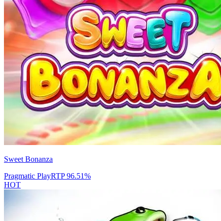
Sweet Bonanza
Pragmatic Play
RTP
96.51
%
HOT