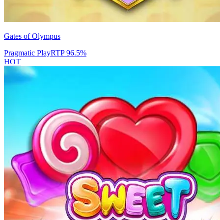
Gates of Olympus
Pragmatic Play
RTP
96.5
%
HOT