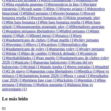
(
1
)
#
liga española apuestas
(
1
)
#
pronosticos la liga
(
1
)
#
aviator
estrategia
(
1
)
#
crash game
(
1
)
#
jetx
(
1
)
#
juego aviator
(
1
)
#
deportivo
binacional
(
1
)
#
fútbol peruano
(
1
)
#
sweet bonanza
(
1
)
#
sweet
bonanza reseña
(
1
)
#
sweet bonanza rtp
(
1
)
#
slots pragmatic play
(
1
)
#
big bass bonanza
(
1
)
#
big bass bonanza reseña
(
1
)
#
big bass
splash
(
1
)
#
tragamonedas pragmatic play
(
1
)
#
libertadores apuestas
(
1
)
#
equipos peruanos libertadores
(
1
)
#
futbol peruano
(
1
)
#
inter
miami
(
1
)
#
lafc
(
1
)
#
lionel messi
(
1
)
#
osasco
(
1
)
#
sesi
(
1
)
#
sudamericano de clubes
(
1
)
#
san martín
(
1
)
#
vóley peruano
(
1
)
#
juventus
(
1
)
#
boys
(
1
)
#
warriors
(
1
)
#
pronóstico nba
(
1
)
#
sudamericano de voley
(
1
)
#
apuestas voley
(
1
)
#
voley peruano
(
1
)
#
dolar
(
1
)
#
tipo de cambio
(
1
)
#
erick delgado
(
1
)
#
comercio
(
1
)
#
probabilidades
(
1
)
#
san martin
(
1
)
#
sudamericano de clubes voley
2026
(
1
)
#
unicaja
(
1
)
#
apuestas baloncesto
(
1
)
#
copa del rey
baloncesto
(
1
)
#
cristal
(
1
)
#
paulo londra
(
1
)
#
peru entradas
(
1
)
#
madrid
(
1
)
#
2 de mayo
(
1
)
#
apuestas copa libertadores
(
1
)
#
benfica
(
1
)
#
psg vs
mónaco
(
1
)
#
champions league 2026
(
1
)
#
hora y canal
(
1
)
#
resultados
coar 2026
(
1
)
#
primera fase coar
(
1
)
#
luckslots
(
1
)
#
geminis
(
1
)
#
liga
peruana
(
1
)
#
girona
(
1
)
#
sekou gassama
(
1
)
#
alianza lima vs
universitario
(
1
)
Lo más leído
01