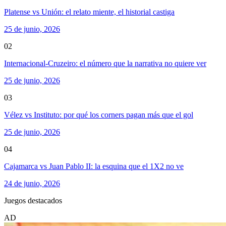
Platense vs Unión: el relato miente, el historial castiga
25 de junio, 2026
02
Internacional-Cruzeiro: el número que la narrativa no quiere ver
25 de junio, 2026
03
Vélez vs Instituto: por qué los corners pagan más que el gol
25 de junio, 2026
04
Cajamarca vs Juan Pablo II: la esquina que el 1X2 no ve
24 de junio, 2026
Juegos destacados
AD