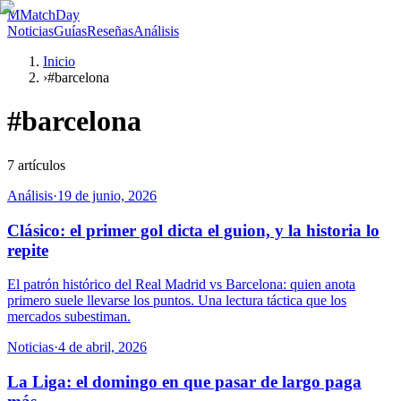
M
MatchDay
Noticias
Guías
Reseñas
Análisis
Inicio
›
#barcelona
#
barcelona
7
artículos
Análisis
·
19 de junio, 2026
Clásico: el primer gol dicta el guion, y la historia lo
repite
El patrón histórico del Real Madrid vs Barcelona: quien anota
primero suele llevarse los puntos. Una lectura táctica que los
mercados subestiman.
Noticias
·
4 de abril, 2026
La Liga: el domingo en que pasar de largo paga