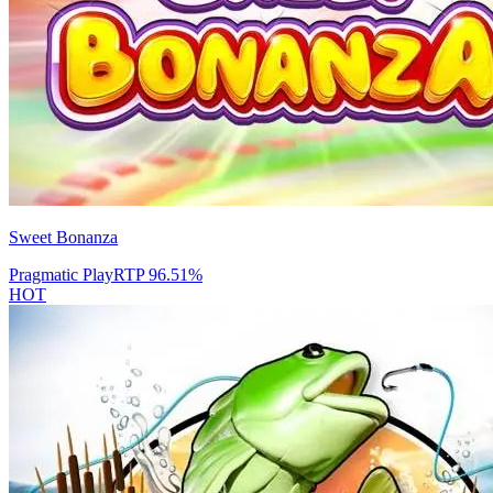
Sweet Bonanza
Pragmatic Play
RTP
96.51
%
HOT