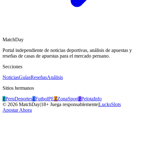
MatchDay
Portal independiente de noticias deportivas, análisis de apuestas y
reseñas de casas de apuestas para el mercado peruano.
Secciones
Noticias
Guías
Reseñas
Análisis
Sitios hermanos
P
PeruDeportes
F
FutbolPE
Z
ZonaSport
P
PelotaInfo
©
2026
MatchDay
|
18+ Juega responsablemente
|
LucksSlots
Apostar Ahora