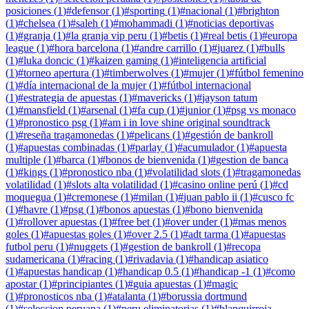
posiciones
(
1
)
#
defensor
(
1
)
#
sporting
(
1
)
#
nacional
(
1
)
#
brighton
(
1
)
#
chelsea
(
1
)
#
saleh
(
1
)
#
mohammadi
(
1
)
#
noticias deportivas
(
1
)
#
granja
(
1
)
#
la granja vip peru
(
1
)
#
betis
(
1
)
#
real betis
(
1
)
#
europa
league
(
1
)
#
hora barcelona
(
1
)
#
andre carrillo
(
1
)
#
juarez
(
1
)
#
bulls
(
1
)
#
luka doncic
(
1
)
#
kaizen gaming
(
1
)
#
inteligencia artificial
(
1
)
#
torneo apertura
(
1
)
#
timberwolves
(
1
)
#
mujer
(
1
)
#
fútbol femenino
(
1
)
#
día internacional de la mujer
(
1
)
#
fútbol internacional
(
1
)
#
estrategia de apuestas
(
1
)
#
mavericks
(
1
)
#
jayson tatum
(
1
)
#
mansfield
(
1
)
#
arsenal
(
1
)
#
fa cup
(
1
)
#
junior
(
1
)
#
psg vs monaco
(
1
)
#
pronostico psg
(
1
)
#
am i in love shine original soundtrack
(
1
)
#
reseña tragamonedas
(
1
)
#
pelicans
(
1
)
#
gestión de bankroll
(
1
)
#
apuestas combinadas
(
1
)
#
parlay
(
1
)
#
acumulador
(
1
)
#
apuesta
multiple
(
1
)
#
barca
(
1
)
#
bonos de bienvenida
(
1
)
#
gestion de banca
(
1
)
#
kings
(
1
)
#
pronostico nba
(
1
)
#
volatilidad slots
(
1
)
#
tragamonedas
volatilidad
(
1
)
#
slots alta volatilidad
(
1
)
#
casino online perú
(
1
)
#
cd
moquegua
(
1
)
#
cremonese
(
1
)
#
milan
(
1
)
#
juan pablo ii
(
1
)
#
cusco fc
(
1
)
#
havre
(
1
)
#
psg
(
1
)
#
bonos apuestas
(
1
)
#
bono bienvenida
(
1
)
#
rollover apuestas
(
1
)
#
free bet
(
1
)
#
over under
(
1
)
#
mas menos
goles
(
1
)
#
apuestas goles
(
1
)
#
over 2.5
(
1
)
#
adt tarma
(
1
)
#
apuestas
futbol peru
(
1
)
#
nuggets
(
1
)
#
gestion de bankroll
(
1
)
#
recopa
sudamericana
(
1
)
#
racing
(
1
)
#
rivadavia
(
1
)
#
handicap asiatico
(
1
)
#
apuestas handicap
(
1
)
#
handicap 0.5
(
1
)
#
handicap -1
(
1
)
#
como
apostar
(
1
)
#
principiantes
(
1
)
#
guia apuestas
(
1
)
#
magic
(
1
)
#
pronosticos nba
(
1
)
#
atalanta
(
1
)
#
borussia dortmund
(
1
)
#
seleccion peruana
(
1
)
#
peru eliminatorias
(
1
)
#
blanquirroja