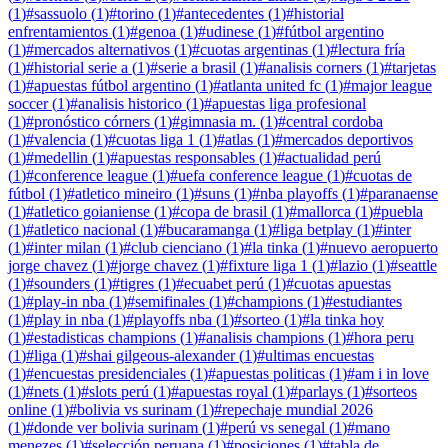
(
1
)
#
sassuolo
(
1
)
#
torino
(
1
)
#
antecedentes
(
1
)
#
historial
enfrentamientos
(
1
)
#
genoa
(
1
)
#
udinese
(
1
)
#
fútbol argentino
(
1
)
#
mercados alternativos
(
1
)
#
cuotas argentinas
(
1
)
#
lectura fría
(
1
)
#
historial serie a
(
1
)
#
serie a brasil
(
1
)
#
analisis corners
(
1
)
#
tarjetas
(
1
)
#
apuestas fútbol argentino
(
1
)
#
atlanta united fc
(
1
)
#
major league
soccer
(
1
)
#
analisis historico
(
1
)
#
apuestas liga profesional
(
1
)
#
pronóstico córners
(
1
)
#
gimnasia m.
(
1
)
#
central cordoba
(
1
)
#
valencia
(
1
)
#
cuotas liga 1
(
1
)
#
atlas
(
1
)
#
mercados deportivos
(
1
)
#
medellin
(
1
)
#
apuestas responsables
(
1
)
#
actualidad perú
(
1
)
#
conference league
(
1
)
#
uefa conference league
(
1
)
#
cuotas de
fútbol
(
1
)
#
atletico mineiro
(
1
)
#
suns
(
1
)
#
nba playoffs
(
1
)
#
paranaense
(
1
)
#
atletico goianiense
(
1
)
#
copa de brasil
(
1
)
#
mallorca
(
1
)
#
puebla
(
1
)
#
atletico nacional
(
1
)
#
bucaramanga
(
1
)
#
liga betplay
(
1
)
#
inter
(
1
)
#
inter milan
(
1
)
#
club cienciano
(
1
)
#
la tinka
(
1
)
#
nuevo aeropuerto
jorge chavez
(
1
)
#
jorge chavez
(
1
)
#
fixture liga 1
(
1
)
#
lazio
(
1
)
#
seattle
(
1
)
#
sounders
(
1
)
#
tigres
(
1
)
#
ecuabet perú
(
1
)
#
cuotas apuestas
(
1
)
#
play-in nba
(
1
)
#
semifinales
(
1
)
#
champions
(
1
)
#
estudiantes
(
1
)
#
play in nba
(
1
)
#
playoffs nba
(
1
)
#
sorteo
(
1
)
#
la tinka hoy
(
1
)
#
estadisticas champions
(
1
)
#
analisis champions
(
1
)
#
hora peru
(
1
)
#
liga
(
1
)
#
shai gilgeous-alexander
(
1
)
#
ultimas encuestas
(
1
)
#
encuestas presidenciales
(
1
)
#
apuestas politicas
(
1
)
#
am i in love
(
1
)
#
nets
(
1
)
#
slots perú
(
1
)
#
apuestas royal
(
1
)
#
parlays
(
1
)
#
sorteos
online
(
1
)
#
bolivia vs surinam
(
1
)
#
repechaje mundial 2026
(
1
)
#
donde ver bolivia surinam
(
1
)
#
perú vs senegal
(
1
)
#
mano
menezes
(
1
)
#
selección peruana
(
1
)
#
posiciones
(
1
)
#
tabla de