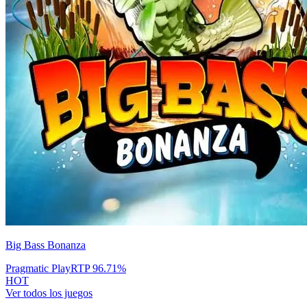
Big Bass Bonanza
Pragmatic Play
RTP
96.71
%
HOT
Ver todos los juegos