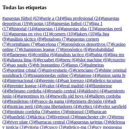
Todas las etiquetas
#
apuestas fútbol
(
63
)
#
serie a
(
34
)
#
liga profesional
(
24
)
#
apuestas
deportivas
(
19
)
#
cuotas
(
18
)
#
apuestas futbol
(
17
)
#
liga 1
(
17
)
#
historial
(
14
)
#
apuestas
(
14
)
#
apuestas nba
(
13
)
#
apuestas perú
(
11
)
#
apuestas en vivo
(
11
)
#
corners
(
10
)
#
lakers
(
10
)
#
la liga
(
9
)
#
análisis táctico
(
8
)
#
botafogo
(
7
)
#
apuestas corners
(
7
)
#
corinthians
(
7
)
#
barcelona
(
7
)
#
pronósticos deportivos
(
7
)
#
casino
online
(
7
)
#
champions league
(
7
)
#
pronóstico
(
6
)
#
probabilidad
(
6
)
#
flamengo
(
6
)
#
coritiba
(
6
)
#
analisis tactico
(
6
)
#
bahia
(
6
)
#
liga mx
(
6
)
#
alianza lima
(
6
)
#
ecuabet
(
6
)
#
peru
(
6
)
#
slot machine
(
6
)
#
cruzeiro
(
5
)
#
sao paulo
(
5
)
#
rb bragantino
(
5
)
#
lanus
(
5
)
#
palmeiras
(
5
)
#
sporting cristal
(
5
)
#
universitario
(
5
)
#
cienciano
(
5
)
#
shine original
soundtrack
(
5
)
#
tragamonedas online
(
5
)
#
platense
(
4
)
#
union santa fe
(
4
)
#
internacional
(
4
)
#
gremio
(
4
)
#
san lorenzo
(
4
)
#
atletico tucuman
(
4
)
#
premier league
(
4
)
#
valor
(
4
)
#
real madrid
(
4
)
#
fluminense
(
4
)
#
belgrano cordoba
(
4
)
#
rosario central
(
4
)
#
aldosivi
(
4
)
#
sarmiento
junin
(
4
)
#
argentinos jrs
(
4
)
#
newells old boys
(
4
)
#
talleres cordoba
(
4
)
#
brasileirao
(
4
)
#
vasco da gama
(
4
)
#
primera división
(
4
)
#
adt
(
4
)
#
noticias perú
(
4
)
#
copa libertadores
(
4
)
#
celtics
(
4
)
#
velez sarsfield
(
3
)
#
instituto cordoba
(
3
)
#
santos
(
3
)
#
mirassol
(
3
)
#
huracan
(
3
)
#
banfield
(
3
)
#
táctica
(
3
)
#
liverpool
(
3
)
#
manchester city
(
3
)
#
remo
(
3
)
#
river plate
(
3
)
#
barracas central
(
3
)
#
apuestas tarjetas
(
3
)
#
defensa
y justicia
(
3
)
#
vitoria
(
3
)
#
cusco
(
3
)
#
atletico-mg
(
3
)
#
ucv moquegua