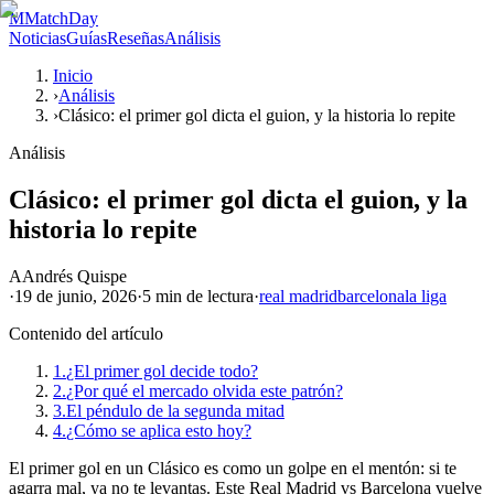
M
MatchDay
Noticias
Guías
Reseñas
Análisis
Inicio
›
Análisis
›
Clásico: el primer gol dicta el guion, y la historia lo repite
Análisis
Clásico: el primer gol dicta el guion, y la
historia lo repite
A
Andrés Quispe
·
19 de junio, 2026
·
5 min
de lectura
·
real madrid
barcelona
la liga
Contenido del artículo
1.
¿El primer gol decide todo?
2.
¿Por qué el mercado olvida este patrón?
3.
El péndulo de la segunda mitad
4.
¿Cómo se aplica esto hoy?
El primer gol en un Clásico es como un golpe en el mentón: si te
agarra mal, ya no te levantas. Este Real Madrid vs Barcelona vuelve