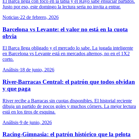
El Barça llega con foco en la tabla y el Rayo sabe ensuciar partidos.
Justo por eso, este domingo la lectura seria no invita a entrar.
Noticias
·
22 de febrero, 2026
Barcelona vs Levante: el valor no está en la cuota
obvia
El Barça llega obligado y el mercado lo sabe. La jugada inteligente
en Barcelona vs Levante está en mercados alternos, no en el 1X2
corto.
Análisis
·
18 de junio, 2026
River-Barracas Central: el patrón que todos olvidan
y que paga
River recibe a Barracas sin cuotas disponibles. El historial reciente
dibuja un partido de pocos goles y muchos córners. La mejor lectura
está en los tiros de esquina.
Análisis
·
9 de junio, 2026
Racing-Gimnasia: el patrón histórico que la pelota