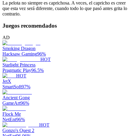
La pelota no siempre es caprichosa. A veces, el capricho es creer
que esta vez será diferente, cuando todo lo que pasó antes grita lo
contrario.
Juegos recomendados
AD
Smoking Dragon
Hacksaw Gaming
96
%
HOT
Starlight Princess
Pragmatic Play
96.5
%
HOT
JetX
SmartSoft
97
%
Ancient Gong
GameArt
96
%
Flock Me
NetEnt
96
%
HOT
Gonzo's Quest 2
NetEnt
96.06
%