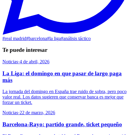
#
real madrid
#
barcelona
#
la liga
#
análisis táctico
Te puede interesar
Noticias
·
4 de abril, 2026
La Liga: el domingo en que pasar de largo paga
más
La jornada del domingo en España trae ruido de sobra, pero poco
valor real. Los datos sugieren que conservar banca es mejor que
forzar un ticket.
Noticias
·
22 de marzo, 2026
Barcelona-Rayo: partido grande, ticket pequeño