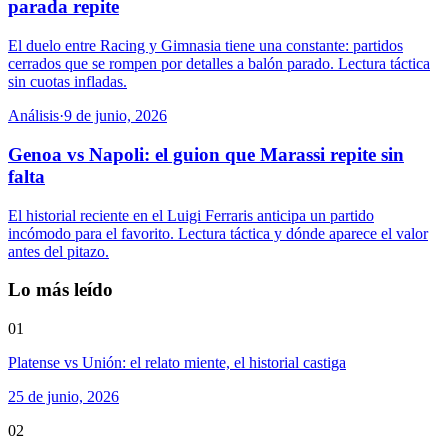
parada repite
El duelo entre Racing y Gimnasia tiene una constante: partidos
cerrados que se rompen por detalles a balón parado. Lectura táctica
sin cuotas infladas.
Análisis
·
9 de junio, 2026
Genoa vs Napoli: el guion que Marassi repite sin
falta
El historial reciente en el Luigi Ferraris anticipa un partido
incómodo para el favorito. Lectura táctica y dónde aparece el valor
antes del pitazo.
Lo más leído
01
Platense vs Unión: el relato miente, el historial castiga
25 de junio, 2026
02