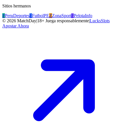
Sitios hermanos
P
PeruDeportes
F
FutbolPE
Z
ZonaSport
P
PelotaInfo
©
2026
MatchDay
|
18+ Juega responsablemente
|
LucksSlots
Apostar Ahora