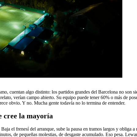
atismo, cuentan algo distinto: los partidos grandes del Barcelona no so
or relato, verían campo abierto. Su equipo puede tener 60% o más de pos
Parece obvio. Y no. Mucha gente todavía no lo termina de entender.
e cree la mayoría
Baja el frenesí del arranque, sube la pausa en tramos largos y obliga 
 minutos, de pequeñas molestias, de desgaste acumulado. Eso pesa. Lew