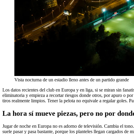
Vista nocturna de un estadio lleno antes de un partido grande
Los datos recientes del club en Europa y en liga, si se miran sin fan
eliminatoria y empieza a recortar riesgos donde otros, por apuro o p
tiros realmente limpios. Tener la pelota no equivale a regalar goles. 
La hora sí mueve piezas, pero no por dond
Jugar de noche en Europa no es adorno de televisión. Cambia el tono. 
suele pasar y pasa bastante, porque los planteles llegan cargados de