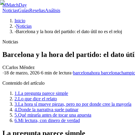
M
MatchDay
Noticias
Guías
Reseñas
Análisis
Inicio
›
Noticias
›
Barcelona y la hora del partido: el dato útil no es el reloj
Noticias
Barcelona y la hora del partido: el dato útil
C
Carlos Méndez
·
18 de marzo, 2026
·
6 min
de lectura
·
barcelona
hora barcelona
champio
Contenido del artículo
1.
La pregunta parece simple
2.
Lo que dice el relato
3.
La hora sí mueve piezas, pero no por donde cree la mayoría
4.
Donde la narrativa suele patinar
5.
Qué miraría antes de tocar una apuesta
6.
Mi lectura, con dinero de verdad
La pregunta parece simple