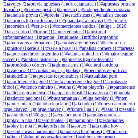
(
2
)
#
voley
(
2
)
#
previa apuestas
(
1
)
#
fc cajamarca
(
1
)
#
apuestas primera
división
(
1
)
#
corners perú
(
1
)
#
apuesta
(
1
)
#
independiente rivadavia
(
1
)
#
analisis previa
(
1
)
#
previa
(
1
)
#
estadisticas
(
1
)
#
análisis cuotas
(
1
)
#
corners liga profesional
(
1
)
#
guadalajara chivas
(
1
)
#
fc juarez
(
1
)
#
córners
(
1
)
#
serie-a
(
1
)
#
comerciantes unidos
(
1
)
#
liga 1 2026
(
1
)
#
sassuolo
(
1
)
#
torino
(
1
)
#
antecedentes
(
1
)
#
historial
enfrentamientos
(
1
)
#
genoa
(
1
)
#
udinese
(
1
)
#
fútbol argentino
(
1
)
#
mercados alternativos
(
1
)
#
cuotas argentinas
(
1
)
#
lectura fría
(
1
)
#
historial serie a
(
1
)
#
serie a brasil
(
1
)
#
analisis corners
(
1
)
#
tarjetas
(
1
)
#
apuestas fútbol argentino
(
1
)
#
atlanta united fc
(
1
)
#
major league
soccer
(
1
)
#
analisis historico
(
1
)
#
apuestas liga profesional
(
1
)
#
pronóstico córners
(
1
)
#
gimnasia m.
(
1
)
#
central cordoba
(
1
)
#
valencia
(
1
)
#
cuotas liga 1
(
1
)
#
atlas
(
1
)
#
mercados deportivos
(
1
)
#
medellin
(
1
)
#
apuestas responsables
(
1
)
#
actualidad perú
(
1
)
#
conference league
(
1
)
#
uefa conference league
(
1
)
#
cuotas de
fútbol
(
1
)
#
atletico mineiro
(
1
)
#
suns
(
1
)
#
nba playoffs
(
1
)
#
paranaense
(
1
)
#
atletico goianiense
(
1
)
#
copa de brasil
(
1
)
#
mallorca
(
1
)
#
puebla
(
1
)
#
atletico nacional
(
1
)
#
bucaramanga
(
1
)
#
liga betplay
(
1
)
#
inter
(
1
)
#
inter milan
(
1
)
#
club cienciano
(
1
)
#
la tinka
(
1
)
#
nuevo aeropuerto
jorge chavez
(
1
)
#
jorge chavez
(
1
)
#
fixture liga 1
(
1
)
#
lazio
(
1
)
#
seattle
(
1
)
#
sounders
(
1
)
#
tigres
(
1
)
#
ecuabet perú
(
1
)
#
cuotas apuestas
(
1
)
#
play-in nba
(
1
)
#
semifinales
(
1
)
#
champions
(
1
)
#
estudiantes
(
1
)
#
play in nba
(
1
)
#
playoffs nba
(
1
)
#
sorteo
(
1
)
#
la tinka hoy
(
1
)
#
estadisticas champions
(
1
)
#
analisis champions
(
1
)
#
hora peru
(
1
)
#
liga
(
1
)
#
shai gilgeous-alexander
(
1
)
#
ultimas encuestas