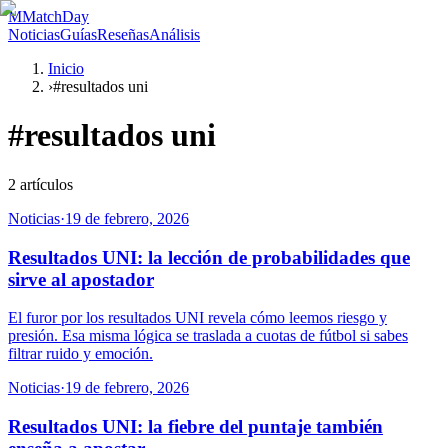
M
MatchDay
Noticias
Guías
Reseñas
Análisis
Inicio
›
#resultados uni
#
resultados uni
2
artículos
Noticias
·
19 de febrero, 2026
Resultados UNI: la lección de probabilidades que
sirve al apostador
El furor por los resultados UNI revela cómo leemos riesgo y
presión. Esa misma lógica se traslada a cuotas de fútbol si sabes
filtrar ruido y emoción.
Noticias
·
19 de febrero, 2026
Resultados UNI: la fiebre del puntaje también