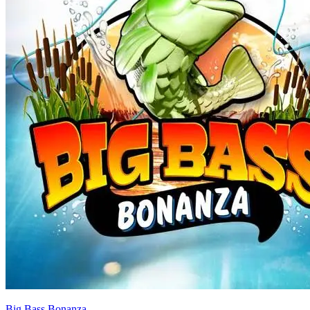
Big Bass Bonanza