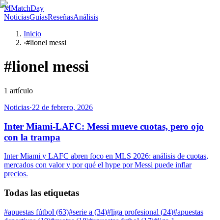
M
MatchDay
Noticias
Guías
Reseñas
Análisis
Inicio
›
#lionel messi
#
lionel messi
1
artículo
Noticias
·
22 de febrero, 2026
Inter Miami-LAFC: Messi mueve cuotas, pero ojo
con la trampa
Inter Miami y LAFC abren foco en MLS 2026: análisis de cuotas,
mercados con valor y por qué el hype por Messi puede inflar
precios.
Todas las etiquetas
#
apuestas fútbol
(
63
)
#
serie a
(
34
)
#
liga profesional
(
24
)
#
apuestas