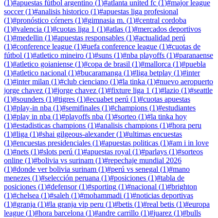
(
1
)
#
apuestas fútbol argentino
(
1
)
#
atlanta united fc
(
1
)
#
major league
soccer
(
1
)
#
analisis historico
(
1
)
#
apuestas liga profesional
(
1
)
#
pronóstico córners
(
1
)
#
gimnasia m.
(
1
)
#
central cordoba
(
1
)
#
valencia
(
1
)
#
cuotas liga 1
(
1
)
#
atlas
(
1
)
#
mercados deportivos
(
1
)
#
medellin
(
1
)
#
apuestas responsables
(
1
)
#
actualidad perú
(
1
)
#
conference league
(
1
)
#
uefa conference league
(
1
)
#
cuotas de
fútbol
(
1
)
#
atletico mineiro
(
1
)
#
suns
(
1
)
#
nba playoffs
(
1
)
#
paranaense
(
1
)
#
atletico goianiense
(
1
)
#
copa de brasil
(
1
)
#
mallorca
(
1
)
#
puebla
(
1
)
#
atletico nacional
(
1
)
#
bucaramanga
(
1
)
#
liga betplay
(
1
)
#
inter
(
1
)
#
inter milan
(
1
)
#
club cienciano
(
1
)
#
la tinka
(
1
)
#
nuevo aeropuerto
jorge chavez
(
1
)
#
jorge chavez
(
1
)
#
fixture liga 1
(
1
)
#
lazio
(
1
)
#
seattle
(
1
)
#
sounders
(
1
)
#
tigres
(
1
)
#
ecuabet perú
(
1
)
#
cuotas apuestas
(
1
)
#
play-in nba
(
1
)
#
semifinales
(
1
)
#
champions
(
1
)
#
estudiantes
(
1
)
#
play in nba
(
1
)
#
playoffs nba
(
1
)
#
sorteo
(
1
)
#
la tinka hoy
(
1
)
#
estadisticas champions
(
1
)
#
analisis champions
(
1
)
#
hora peru
(
1
)
#
liga
(
1
)
#
shai gilgeous-alexander
(
1
)
#
ultimas encuestas
(
1
)
#
encuestas presidenciales
(
1
)
#
apuestas politicas
(
1
)
#
am i in love
(
1
)
#
nets
(
1
)
#
slots perú
(
1
)
#
apuestas royal
(
1
)
#
parlays
(
1
)
#
sorteos
online
(
1
)
#
bolivia vs surinam
(
1
)
#
repechaje mundial 2026
(
1
)
#
donde ver bolivia surinam
(
1
)
#
perú vs senegal
(
1
)
#
mano
menezes
(
1
)
#
selección peruana
(
1
)
#
posiciones
(
1
)
#
tabla de
posiciones
(
1
)
#
defensor
(
1
)
#
sporting
(
1
)
#
nacional
(
1
)
#
brighton
(
1
)
#
chelsea
(
1
)
#
saleh
(
1
)
#
mohammadi
(
1
)
#
noticias deportivas
(
1
)
#
granja
(
1
)
#
la granja vip peru
(
1
)
#
betis
(
1
)
#
real betis
(
1
)
#
europa
league
(
1
)
#
hora barcelona
(
1
)
#
andre carrillo
(
1
)
#
juarez
(
1
)
#
bulls