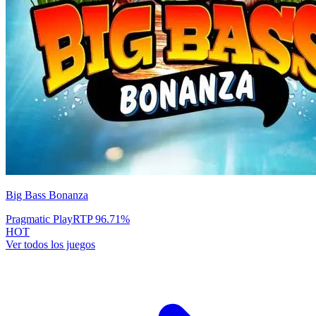
Big Bass Bonanza
Pragmatic Play
RTP
96.71
%
HOT
Ver todos los juegos