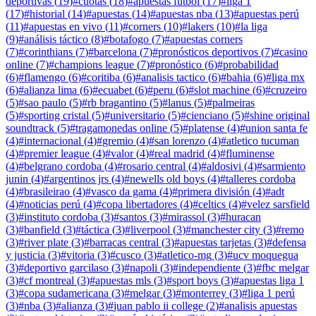
deportivas
(
19
)
#
cuotas
(
18
)
#
apuestas futbol
(
17
)
#
liga 1
(
17
)
#
historial
(
14
)
#
apuestas
(
14
)
#
apuestas nba
(
13
)
#
apuestas perú
(
11
)
#
apuestas en vivo
(
11
)
#
corners
(
10
)
#
lakers
(
10
)
#
la liga
(
9
)
#
análisis táctico
(
8
)
#
botafogo
(
7
)
#
apuestas corners
(
7
)
#
corinthians
(
7
)
#
barcelona
(
7
)
#
pronósticos deportivos
(
7
)
#
casino
online
(
7
)
#
champions league
(
7
)
#
pronóstico
(
6
)
#
probabilidad
(
6
)
#
flamengo
(
6
)
#
coritiba
(
6
)
#
analisis tactico
(
6
)
#
bahia
(
6
)
#
liga mx
(
6
)
#
alianza lima
(
6
)
#
ecuabet
(
6
)
#
peru
(
6
)
#
slot machine
(
6
)
#
cruzeiro
(
5
)
#
sao paulo
(
5
)
#
rb bragantino
(
5
)
#
lanus
(
5
)
#
palmeiras
(
5
)
#
sporting cristal
(
5
)
#
universitario
(
5
)
#
cienciano
(
5
)
#
shine original
soundtrack
(
5
)
#
tragamonedas online
(
5
)
#
platense
(
4
)
#
union santa fe
(
4
)
#
internacional
(
4
)
#
gremio
(
4
)
#
san lorenzo
(
4
)
#
atletico tucuman
(
4
)
#
premier league
(
4
)
#
valor
(
4
)
#
real madrid
(
4
)
#
fluminense
(
4
)
#
belgrano cordoba
(
4
)
#
rosario central
(
4
)
#
aldosivi
(
4
)
#
sarmiento
junin
(
4
)
#
argentinos jrs
(
4
)
#
newells old boys
(
4
)
#
talleres cordoba
(
4
)
#
brasileirao
(
4
)
#
vasco da gama
(
4
)
#
primera división
(
4
)
#
adt
(
4
)
#
noticias perú
(
4
)
#
copa libertadores
(
4
)
#
celtics
(
4
)
#
velez sarsfield
(
3
)
#
instituto cordoba
(
3
)
#
santos
(
3
)
#
mirassol
(
3
)
#
huracan
(
3
)
#
banfield
(
3
)
#
táctica
(
3
)
#
liverpool
(
3
)
#
manchester city
(
3
)
#
remo
(
3
)
#
river plate
(
3
)
#
barracas central
(
3
)
#
apuestas tarjetas
(
3
)
#
defensa
y justicia
(
3
)
#
vitoria
(
3
)
#
cusco
(
3
)
#
atletico-mg
(
3
)
#
ucv moquegua
(
3
)
#
deportivo garcilaso
(
3
)
#
napoli
(
3
)
#
independiente
(
3
)
#
fbc melgar
(
3
)
#
cf montreal
(
3
)
#
apuestas mls
(
3
)
#
sport boys
(
3
)
#
apuestas liga 1
(
3
)
#
copa sudamericana
(
3
)
#
melgar
(
3
)
#
monterrey
(
3
)
#
liga 1 perú
(
3
)
#
nba
(
3
)
#
alianza
(
3
)
#
juan pablo ii college
(
2
)
#
analisis apuestas