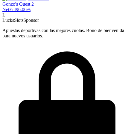
Gonzo's Quest 2
NetEnt
96.06
%
L
LucksSlots
Sponsor
Apuestas deportivas con las mejores cuotas. Bono de bienvenida
para nuevos usuarios.