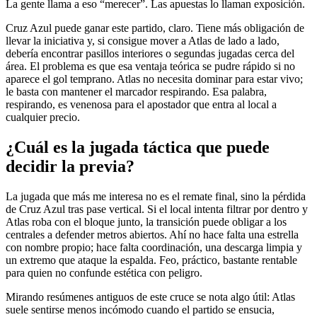
La gente llama a eso “merecer”. Las apuestas lo llaman exposición.
Cruz Azul puede ganar este partido, claro. Tiene más obligación de
llevar la iniciativa y, si consigue mover a Atlas de lado a lado,
debería encontrar pasillos interiores o segundas jugadas cerca del
área. El problema es que esa ventaja teórica se pudre rápido si no
aparece el gol temprano. Atlas no necesita dominar para estar vivo;
le basta con mantener el marcador respirando. Esa palabra,
respirando, es venenosa para el apostador que entra al local a
cualquier precio.
¿Cuál es la jugada táctica que puede
decidir la previa?
La jugada que más me interesa no es el remate final, sino la pérdida
de Cruz Azul tras pase vertical. Si el local intenta filtrar por dentro y
Atlas roba con el bloque junto, la transición puede obligar a los
centrales a defender metros abiertos. Ahí no hace falta una estrella
con nombre propio; hace falta coordinación, una descarga limpia y
un extremo que ataque la espalda. Feo, práctico, bastante rentable
para quien no confunde estética con peligro.
Mirando resúmenes antiguos de este cruce se nota algo útil: Atlas
suele sentirse menos incómodo cuando el partido se ensucia,