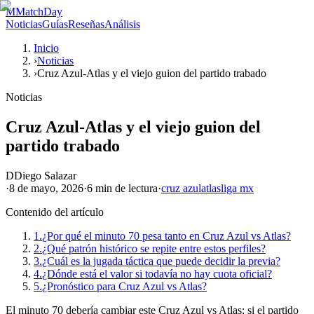
M
MatchDay
Noticias
Guías
Reseñas
Análisis
Inicio
›
Noticias
›
Cruz Azul-Atlas y el viejo guion del partido trabado
Noticias
Cruz Azul-Atlas y el viejo guion del
partido trabado
D
Diego Salazar
·
8 de mayo, 2026
·
6 min
de lectura
·
cruz azul
atlas
liga mx
Contenido del artículo
1.
¿Por qué el minuto 70 pesa tanto en Cruz Azul vs Atlas?
2.
¿Qué patrón histórico se repite entre estos perfiles?
3.
¿Cuál es la jugada táctica que puede decidir la previa?
4.
¿Dónde está el valor si todavía no hay cuota oficial?
5.
¿Pronóstico para Cruz Azul vs Atlas?
El minuto 70 debería cambiar este Cruz Azul vs Atlas: si el partido