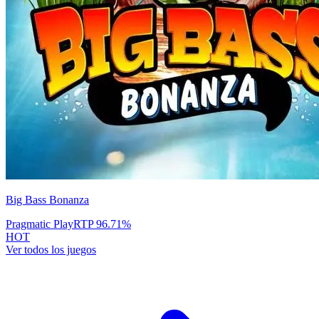
Big Bass Bonanza
Pragmatic Play
RTP
96.71
%
HOT
Ver todos los juegos