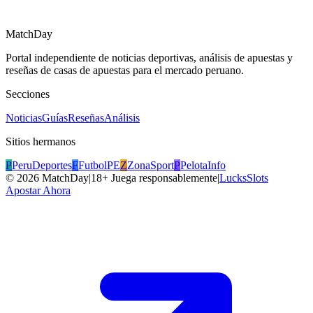
MatchDay
Portal independiente de noticias deportivas, análisis de apuestas y
reseñas de casas de apuestas para el mercado peruano.
Secciones
Noticias
Guías
Reseñas
Análisis
Sitios hermanos
P
PeruDeportes
F
FutbolPE
Z
ZonaSport
P
PelotaInfo
©
2026
MatchDay
|
18+ Juega responsablemente
|
LucksSlots
Apostar Ahora