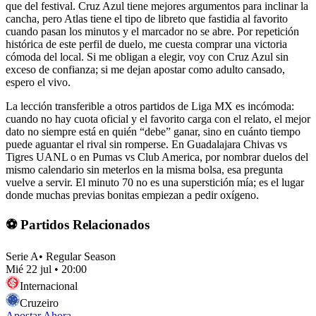
que del festival. Cruz Azul tiene mejores argumentos para inclinar la
cancha, pero Atlas tiene el tipo de libreto que fastidia al favorito
cuando pasan los minutos y el marcador no se abre. Por repetición
histórica de este perfil de duelo, me cuesta comprar una victoria
cómoda del local. Si me obligan a elegir, voy con Cruz Azul sin
exceso de confianza; si me dejan apostar como adulto cansado,
espero el vivo.
La lección transferible a otros partidos de Liga MX es incómoda:
cuando no hay cuota oficial y el favorito carga con el relato, el mejor
dato no siempre está en quién “debe” ganar, sino en cuánto tiempo
puede aguantar el rival sin romperse. En Guadalajara Chivas vs
Tigres UANL o en Pumas vs Club America, por nombrar duelos del
mismo calendario sin meterlos en la misma bolsa, esa pregunta
vuelve a servir. El minuto 70 no es una superstición mía; es el lugar
donde muchas previas bonitas empiezan a pedir oxígeno.
⚽ Partidos Relacionados
Serie A
•
Regular Season
Mié 22 jul
•
20:00
Internacional
Cruzeiro
Apostar Ahora