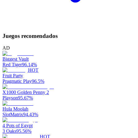
Juegos recomendados
AD
Biggest Vault
Red Tiger
96.14
%
HOT
Fruit Party
Pragmatic Play
96.5
%
X1000 Golden Penny 2
Playson
95.67
%
Hula Moolah
SlotMatrix
94.43
%
4 Pots of Egypt
3 Oaks
95.56
%
HOT