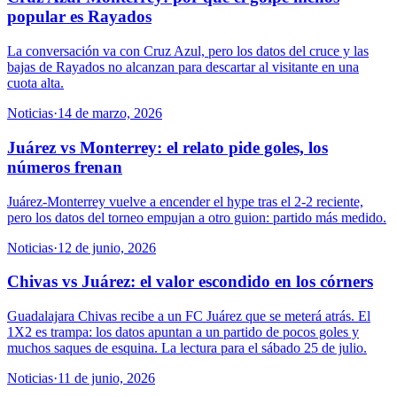
popular es Rayados
La conversación va con Cruz Azul, pero los datos del cruce y las
bajas de Rayados no alcanzan para descartar al visitante en una
cuota alta.
Noticias
·
14 de marzo, 2026
Juárez vs Monterrey: el relato pide goles, los
números frenan
Juárez-Monterrey vuelve a encender el hype tras el 2-2 reciente,
pero los datos del torneo empujan a otro guion: partido más medido.
Noticias
·
12 de junio, 2026
Chivas vs Juárez: el valor escondido en los córners
Guadalajara Chivas recibe a un FC Juárez que se meterá atrás. El
1X2 es trampa: los datos apuntan a un partido de pocos goles y
muchos saques de esquina. La lectura para el sábado 25 de julio.
Noticias
·
11 de junio, 2026