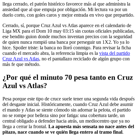
llega cerrado, el patrón histórico favorece más al que administra la
ansiedad que al que empuja por obligación. Mi lectura va por un
duelo corto, con goles caros y mejor entrada en vivo que prepartido.
Cerrado, sí, porque Cruz Azul vs Atlas aparece en el calendario de
Liga MX para el Dom 10 may 03:15 sin cuotas oficiales publicadas,
ese bendito guion donde muchos inventan precios con la seguridad
de quien nunca rompió una banca por perseguir un 1X2. Yo ya lo
hice. Spoiler triste: la banca no lloró conmigo. Para revisar la ficha
cuando el mercado abra, la referencia limpia es la
vista del partido
Cruz Azul vs Atlas
, no el pantallazo reciclado de algún grupo con
más fe que método.
¿Por qué el minuto 70 pesa tanto en Cruz
Azul vs Atlas?
Pesa porque este tipo de cruce suele tener una segunda vida después
del desgaste inicial. Históricamente, cuando Cruz Azul debe asumir
el mando y Atlas se siente cómodo sin adornar la pelota, el partido
no se rompe por belleza sino por fatiga: una cobertura tarde, un
central obligado a defender hacia atrás, un mediocentro que ya no
llega a cerrar la frontal.
La apuesta más sensata no nace antes del
pitazo, nace cuando se ve quién llega entero al tramo final
.