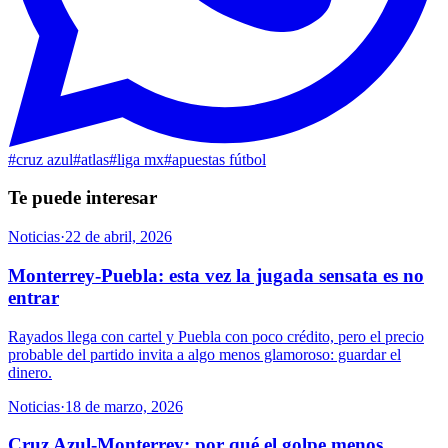
#
cruz azul
#
atlas
#
liga mx
#
apuestas fútbol
Te puede interesar
Noticias
·
22 de abril, 2026
Monterrey-Puebla: esta vez la jugada sensata es no
entrar
Rayados llega con cartel y Puebla con poco crédito, pero el precio
probable del partido invita a algo menos glamoroso: guardar el
dinero.
Noticias
·
18 de marzo, 2026
Cruz Azul-Monterrey: por qué el golpe menos