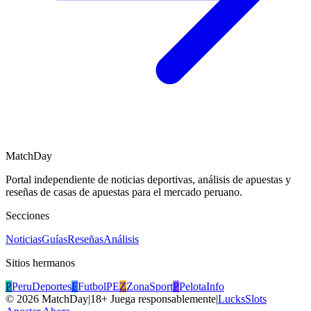
MatchDay
Portal independiente de noticias deportivas, análisis de apuestas y
reseñas de casas de apuestas para el mercado peruano.
Secciones
Noticias
Guías
Reseñas
Análisis
Sitios hermanos
P
PeruDeportes
F
FutbolPE
Z
ZonaSport
P
PelotaInfo
©
2026
MatchDay
|
18+ Juega responsablemente
|
LucksSlots