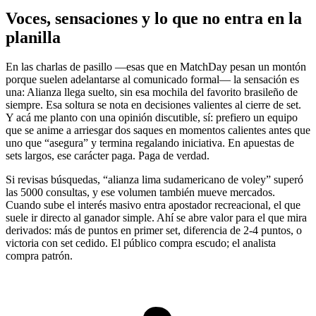
Voces, sensaciones y lo que no entra en la
planilla
En las charlas de pasillo —esas que en MatchDay pesan un montón
porque suelen adelantarse al comunicado formal— la sensación es
una: Alianza llega suelto, sin esa mochila del favorito brasileño de
siempre. Esa soltura se nota en decisiones valientes al cierre de set.
Y acá me planto con una opinión discutible, sí: prefiero un equipo
que se anime a arriesgar dos saques en momentos calientes antes que
uno que “asegura” y termina regalando iniciativa. En apuestas de
sets largos, ese carácter paga. Paga de verdad.
Si revisas búsquedas, “alianza lima sudamericano de voley” superó
las 5000 consultas, y ese volumen también mueve mercados.
Cuando sube el interés masivo entra apostador recreacional, el que
suele ir directo al ganador simple. Ahí se abre valor para el que mira
derivados: más de puntos en primer set, diferencia de 2-4 puntos, o
victoria con set cedido. El público compra escudo; el analista
compra patrón.