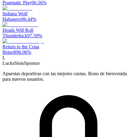
Pragmatic Play
96.56
%
Indiana Wolf
Habanero
96.44
%
Heads Will Roll
Thunderkick
97.59
%
Return to the Copa
Betsoft
96.06
%
L
LucksSlots
Sponsor
Apuestas deportivas con las mejores cuotas. Bono de bienvenida
para nuevos usuarios.