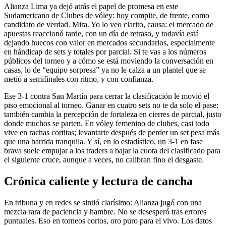
Alianza Lima ya dejó atrás el papel de promesa en este
Sudamericano de Clubes de vóley: hoy compite, de frente, como
candidato de verdad. Mira. Yo lo veo clarito, causa: el mercado de
apuestas reaccionó tarde, con un día de retraso, y todavía está
dejando huecos con valor en mercados secundarios, especialmente
en hándicap de sets y totales por parcial. Si te vas a los números
públicos del torneo y a cómo se está moviendo la conversación en
casas, lo de “equipo sorpresa” ya no le calza a un plantel que se
metió a semifinales con ritmo, y con confianza.
Ese 3-1 contra San Martín para cerrar la clasificación le movió el
piso emocional al torneo. Ganar en cuatro sets no te da solo el pase:
también cambia la percepción de fortaleza en cierres de parcial, justo
donde muchos se parten. En vóley femenino de clubes, casi todo
vive en rachas cortitas; levantarte después de perder un set pesa más
que una barrida tranquila. Y sí, en lo estadístico, un 3-1 en fase
brava suele empujar a los traders a bajar la cuota del clasificado para
el siguiente cruce, aunque a veces, no calibran fino el desgaste.
Crónica caliente y lectura de cancha
En tribuna y en redes se sintió clarísimo: Alianza jugó con una
mezcla rara de paciencia y hambre. No se desesperó tras errores
puntuales. Eso en torneos cortos, oro puro para el vivo. Los datos