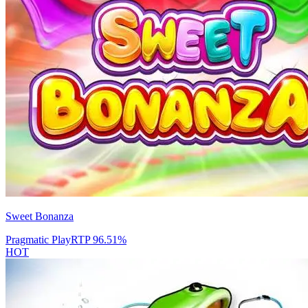
Sweet Bonanza
Pragmatic Play
RTP
96.51
%
HOT