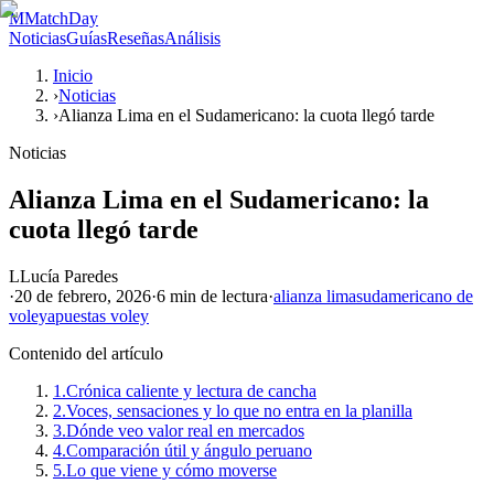
M
MatchDay
Noticias
Guías
Reseñas
Análisis
Inicio
›
Noticias
›
Alianza Lima en el Sudamericano: la cuota llegó tarde
Noticias
Alianza Lima en el Sudamericano: la
cuota llegó tarde
L
Lucía Paredes
·
20 de febrero, 2026
·
6 min
de lectura
·
alianza lima
sudamericano de
voley
apuestas voley
Contenido del artículo
1.
Crónica caliente y lectura de cancha
2.
Voces, sensaciones y lo que no entra en la planilla
3.
Dónde veo valor real en mercados
4.
Comparación útil y ángulo peruano
5.
Lo que viene y cómo moverse