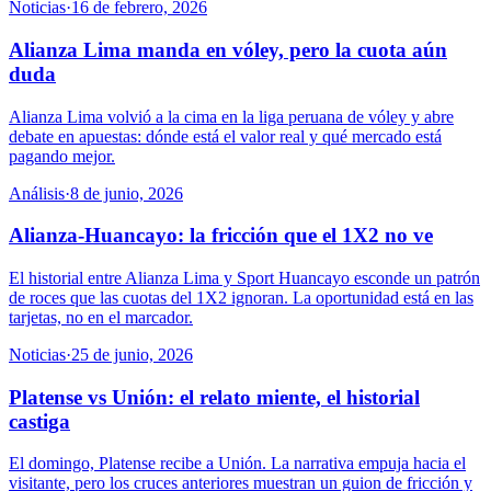
Noticias
·
16 de febrero, 2026
Alianza Lima manda en vóley, pero la cuota aún
duda
Alianza Lima volvió a la cima en la liga peruana de vóley y abre
debate en apuestas: dónde está el valor real y qué mercado está
pagando mejor.
Análisis
·
8 de junio, 2026
Alianza-Huancayo: la fricción que el 1X2 no ve
El historial entre Alianza Lima y Sport Huancayo esconde un patrón
de roces que las cuotas del 1X2 ignoran. La oportunidad está en las
tarjetas, no en el marcador.
Noticias
·
25 de junio, 2026
Platense vs Unión: el relato miente, el historial
castiga
El domingo, Platense recibe a Unión. La narrativa empuja hacia el
visitante, pero los cruces anteriores muestran un guion de fricción y