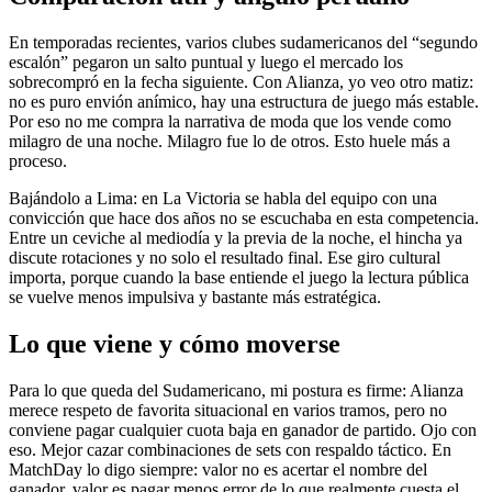
En temporadas recientes, varios clubes sudamericanos del “segundo
escalón” pegaron un salto puntual y luego el mercado los
sobrecompró en la fecha siguiente. Con Alianza, yo veo otro matiz:
no es puro envión anímico, hay una estructura de juego más estable.
Por eso no me compra la narrativa de moda que los vende como
milagro de una noche. Milagro fue lo de otros. Esto huele más a
proceso.
Bajándolo a Lima: en La Victoria se habla del equipo con una
convicción que hace dos años no se escuchaba en esta competencia.
Entre un ceviche al mediodía y la previa de la noche, el hincha ya
discute rotaciones y no solo el resultado final. Ese giro cultural
importa, porque cuando la base entiende el juego la lectura pública
se vuelve menos impulsiva y bastante más estratégica.
Lo que viene y cómo moverse
Para lo que queda del Sudamericano, mi postura es firme: Alianza
merece respeto de favorita situacional en varios tramos, pero no
conviene pagar cualquier cuota baja en ganador de partido. Ojo con
eso. Mejor cazar combinaciones de sets con respaldo táctico. En
MatchDay lo digo siempre: valor no es acertar el nombre del
ganador, valor es pagar menos error de lo que realmente cuesta el