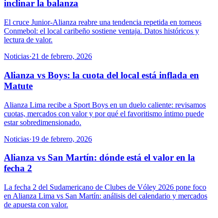
inclinar la balanza
El cruce Junior-Alianza reabre una tendencia repetida en torneos
Conmebol: el local caribeño sostiene ventaja. Datos históricos y
lectura de valor.
Noticias
·
21 de febrero, 2026
Alianza vs Boys: la cuota del local está inflada en
Matute
Alianza Lima recibe a Sport Boys en un duelo caliente: revisamos
cuotas, mercados con valor y por qué el favoritismo íntimo puede
estar sobredimensionado.
Noticias
·
19 de febrero, 2026
Alianza vs San Martín: dónde está el valor en la
fecha 2
La fecha 2 del Sudamericano de Clubes de Vóley 2026 pone foco
en Alianza Lima vs San Martín: análisis del calendario y mercados
de apuesta con valor.