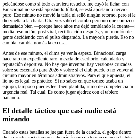
peleándose como si todo estuviera resuelto, me cayó la ficha: con
Binacional no se está apostando fútbol, se está apostando nervio
puro. Ese minuto no movió la tabla ni selló ningún retorno, pero sí le
dio vuelta a la charla. Otra vez salió el combo peruano que conozco
demasiado bien —porque hace años me dejó temblando la cuenta—:
media resolución, post viral, rectificación después, y un montón de
gente decidiendo con el pulso disparado. La mayoría pierde. Eso no
cambia, cambia nomás la excusa.
Antes de ese minuto, el clima ya venía espeso. Binacional carga
hace rato un expediente raro, mezcla de escritorio, calendario y
reputación deportiva. No hay que inventar: hay versiones cruzadas
sobre su escenario para 2026 y sobre si el club puede o no volver al
circuito mayor en términos administrativos. Para el que apuesta, el
lío no es legal, es práctico. Si no sabes en qué torneo acaba un
equipo, tampoco puedes leer bien plantilla, ritmo de competencia ni
urgencia real. Tal cual. Es como jugar ajedrez con el tablero
bailando.
El detalle táctico que casi nadie está
mirando
Cuando estas batallas se juegan fuera de la cancha, el golpe dentro
de la cancha casi siempre sale más áspero de lo que se ve en la tele.