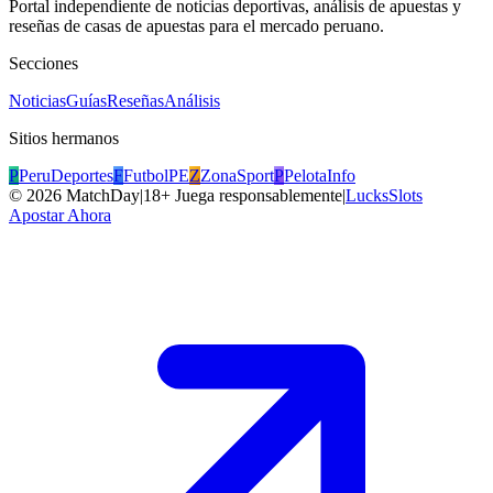
Portal independiente de noticias deportivas, análisis de apuestas y
reseñas de casas de apuestas para el mercado peruano.
Secciones
Noticias
Guías
Reseñas
Análisis
Sitios hermanos
P
PeruDeportes
F
FutbolPE
Z
ZonaSport
P
PelotaInfo
©
2026
MatchDay
|
18+ Juega responsablemente
|
LucksSlots
Apostar Ahora