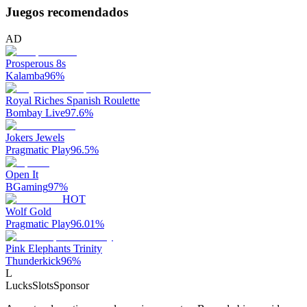
Juegos recomendados
AD
Prosperous 8s
Kalamba
96
%
Royal Riches Spanish Roulette
Bombay Live
97.6
%
Jokers Jewels
Pragmatic Play
96.5
%
Open It
BGaming
97
%
HOT
Wolf Gold
Pragmatic Play
96.01
%
Pink Elephants Trinity
Thunderkick
96
%
L
LucksSlots
Sponsor