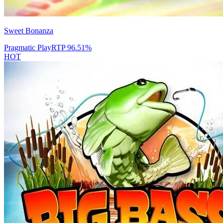
Sweet Bonanza
Pragmatic Play
RTP
96.51
%
HOT