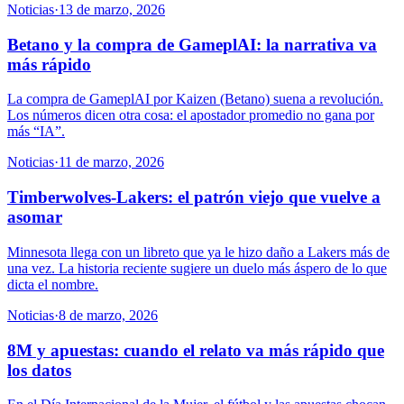
Noticias
·
13 de marzo, 2026
Betano y la compra de GameplAI: la narrativa va
más rápido
La compra de GameplAI por Kaizen (Betano) suena a revolución.
Los números dicen otra cosa: el apostador promedio no gana por
más “IA”.
Noticias
·
11 de marzo, 2026
Timberwolves-Lakers: el patrón viejo que vuelve a
asomar
Minnesota llega con un libreto que ya le hizo daño a Lakers más de
una vez. La historia reciente sugiere un duelo más áspero de lo que
dicta el nombre.
Noticias
·
8 de marzo, 2026
8M y apuestas: cuando el relato va más rápido que
los datos