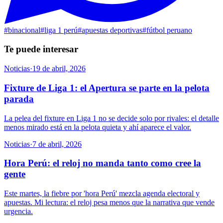
#
binacional
#
liga 1 perú
#
apuestas deportivas
#
fútbol peruano
Te puede interesar
Noticias
·
19 de abril, 2026
Fixture de Liga 1: el Apertura se parte en la pelota
parada
La pelea del fixture en Liga 1 no se decide solo por rivales: el detalle
menos mirado está en la pelota quieta y ahí aparece el valor.
Noticias
·
7 de abril, 2026
Hora Perú: el reloj no manda tanto como cree la
gente
Este martes, la fiebre por 'hora Perú' mezcla agenda electoral y
apuestas. Mi lectura: el reloj pesa menos que la narrativa que vende
urgencia.