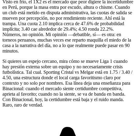
Visto en frío, el 1X2 es el mercado que peor digiere la incertidumbre
en Perú, porque la masa entra por escudo, altura o chisme. Cuando
un club está metido en disputa administrativa, las cuotas de salida se
mueven por percepción, no por rendimiento reciente. Ahí está la
trampa. Una cuota 2.10 implica cerca de 47.6% de probabilidad
implícita; 3.40 cae alrededor de 29.4%; 4.50 ronda 22.2%.
Números, no opinión. Mi opinión —debatible, sí— es otra: en
torneos peruanos, muchas veces ese reparto maquilla el miedo de la
casa a la narrativa del día, no a lo que realmente puede pasar en 90
minutos.
Si quieres un espejo cercano, mira cómo se mueve Liga 1 cuando
hay presión externa sobre un equipo y no necesariamente crisis
futbolística. Tal cual. Sporting Cristal vs Melgar está en 1.75 / 3.40 /
4.50, una estructura donde el local carga favoritismo claro por
contexto y no solo por nombres.
Esa línea deja una enseñanza para
Binacional: cuando el mercado siente certidumbre competitiva,
aprieta al favorito; cuando no la siente, se va de banda en banda.
Con Binacional, hoy, la certidumbre está baja y el ruido manda.
Raro, raro de verdad.