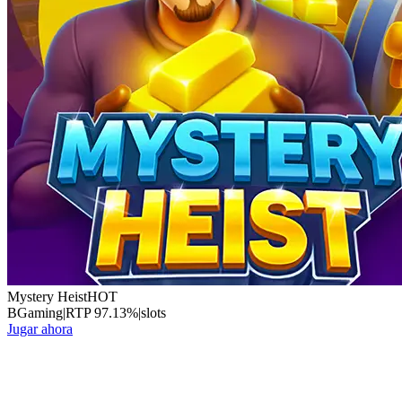
Mystery Heist
HOT
BGaming
|
RTP
97.13
%
|
slots
Jugar ahora