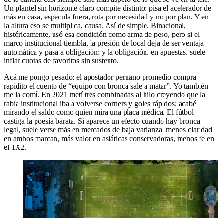
Un plantel sin horizonte claro compite distinto: pisa el acelerador de
más en casa, especula fuera, rota por necesidad y no por plan. Y en
la altura eso se multiplica, causa. Así de simple. Binacional,
históricamente, usó esa condición como arma de peso, pero si el
marco institucional tiembla, la presión de local deja de ser ventaja
automática y pasa a obligación; y la obligación, en apuestas, suele
inflar cuotas de favoritos sin sustento.
Acá me pongo pesado: el apostador peruano promedio compra
rapidito el cuento de “equipo con bronca sale a matar”. Yo también
me la comí. En 2021 metí tres combinadas al hilo creyendo que la
rabia institucional iba a volverse corners y goles rápidos; acabé
mirando el saldo como quien mira una placa médica. El fútbol
castiga la poesía barata. Si aparece un efecto cuando hay bronca
legal, suele verse más en mercados de baja varianza: menos claridad
en ambos marcan, más valor en asiáticas conservadoras, menos fe en
el 1X2.