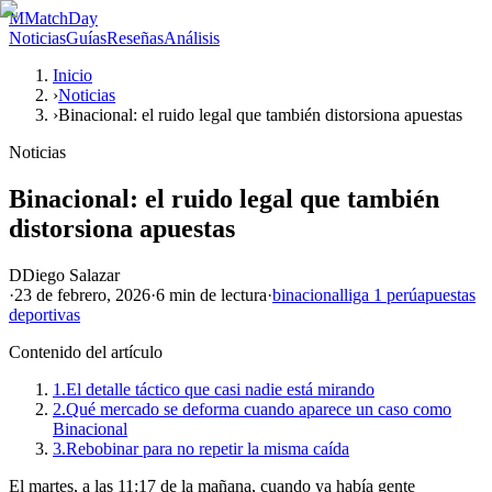
M
MatchDay
Noticias
Guías
Reseñas
Análisis
Inicio
›
Noticias
›
Binacional: el ruido legal que también distorsiona apuestas
Noticias
Binacional: el ruido legal que también
distorsiona apuestas
D
Diego Salazar
·
23 de febrero, 2026
·
6 min
de lectura
·
binacional
liga 1 perú
apuestas
deportivas
Contenido del artículo
1.
El detalle táctico que casi nadie está mirando
2.
Qué mercado se deforma cuando aparece un caso como
Binacional
3.
Rebobinar para no repetir la misma caída
El martes, a las 11:17 de la mañana, cuando ya había gente