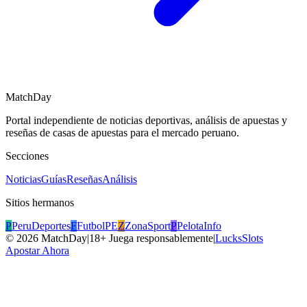
MatchDay
Portal independiente de noticias deportivas, análisis de apuestas y
reseñas de casas de apuestas para el mercado peruano.
Secciones
Noticias
Guías
Reseñas
Análisis
Sitios hermanos
P
PeruDeportes
F
FutbolPE
Z
ZonaSport
P
PelotaInfo
©
2026
MatchDay
|
18+ Juega responsablemente
|
LucksSlots
Apostar Ahora