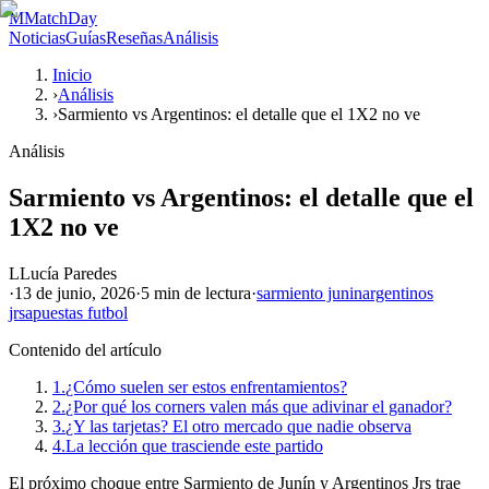
M
MatchDay
Noticias
Guías
Reseñas
Análisis
Inicio
›
Análisis
›
Sarmiento vs Argentinos: el detalle que el 1X2 no ve
Análisis
Sarmiento vs Argentinos: el detalle que el
1X2 no ve
L
Lucía Paredes
·
13 de junio, 2026
·
5 min
de lectura
·
sarmiento junin
argentinos
jrs
apuestas futbol
Contenido del artículo
1.
¿Cómo suelen ser estos enfrentamientos?
2.
¿Por qué los corners valen más que adivinar el ganador?
3.
¿Y las tarjetas? El otro mercado que nadie observa
4.
La lección que trasciende este partido
El próximo choque entre Sarmiento de Junín y Argentinos Jrs trae