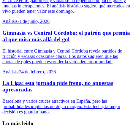
El cruce entre giallorossi y violas se ha repetido con pocos goles y
muchas interrupciones. El análisis histórico sugiere qué mercados en
vivo pueden tener valor este domingo.
Análisis
·
1 de junio, 2026
Gimnasia vs Central Córdoba: el patrón que premia
al que mira más allá del gol
El historial entre Gimnasia y Central Córdoba revela partidos de
fricción y escasas ocasiones claras. Los datos sugieren que las
cuotas de goles pueden esconder la verdadera oportunidad.
Análisis
·
24 de febrero, 2026
La Liga: esta jornada pide freno, no apuestas
apresuradas
Barcelona y varios cruces atractivos en España, pero las
probabilidades implícitas no dejan margen. Esta fecha, la mejor
decisión es guardar banca.
Lo más leído