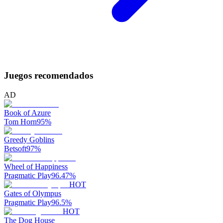
Juegos recomendados
AD
Book of Azure
Tom Horn
95
%
Greedy Goblins
Betsoft
97
%
Wheel of Happiness
Pragmatic Play
96.47
%
HOT
Gates of Olympus
Pragmatic Play
96.5
%
HOT
The Dog House