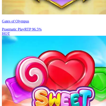
Gates of Olympus
Pragmatic Play
RTP
96.5
%
HOT