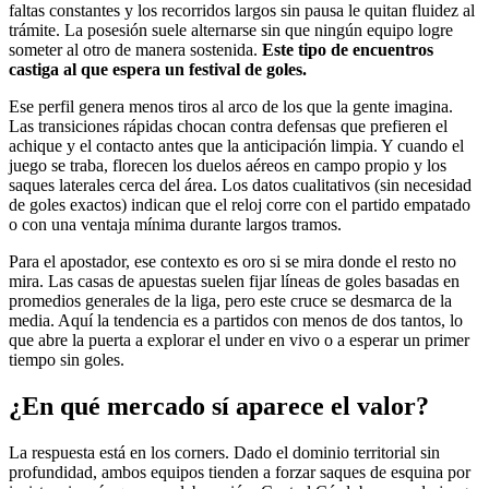
faltas constantes y los recorridos largos sin pausa le quitan fluidez al
trámite. La posesión suele alternarse sin que ningún equipo logre
someter al otro de manera sostenida.
Este tipo de encuentros
castiga al que espera un festival de goles.
Ese perfil genera menos tiros al arco de los que la gente imagina.
Las transiciones rápidas chocan contra defensas que prefieren el
achique y el contacto antes que la anticipación limpia. Y cuando el
juego se traba, florecen los duelos aéreos en campo propio y los
saques laterales cerca del área. Los datos cualitativos (sin necesidad
de goles exactos) indican que el reloj corre con el partido empatado
o con una ventaja mínima durante largos tramos.
Para el apostador, ese contexto es oro si se mira donde el resto no
mira. Las casas de apuestas suelen fijar líneas de goles basadas en
promedios generales de la liga, pero este cruce se desmarca de la
media. Aquí la tendencia es a partidos con menos de dos tantos, lo
que abre la puerta a explorar el under en vivo o a esperar un primer
tiempo sin goles.
¿En qué mercado sí aparece el valor?
La respuesta está en los corners. Dado el dominio territorial sin
profundidad, ambos equipos tienden a forzar saques de esquina por