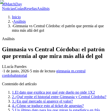
M
MatchDay
Noticias
Guías
Reseñas
Análisis
Inicio
›
Análisis
›
Gimnasia vs Central Córdoba: el patrón que premia al que
mira más allá del gol
Análisis
Gimnasia vs Central Córdoba: el patrón
que premia al que mira más allá del gol
L
Lucía Paredes
·
1 de junio, 2026
·
5 min
de lectura
·
gimnasia m.
central
cordoba
historial
Contenido del artículo
1.
El dato que explica por qué este duelo no pide 1X2
2.
¿Qué repite el historial entre Gimnasia y Central Córdoba?
3.
¿En qué mercado sí aparece el valor?
4.
¿Cómo se traduce esto al ticket de apuestas?
5.
Un último dato para los que miran la estadística en frío