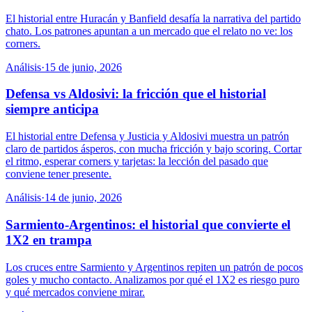
El historial entre Huracán y Banfield desafía la narrativa del partido
chato. Los patrones apuntan a un mercado que el relato no ve: los
corners.
Análisis
·
15 de junio, 2026
Defensa vs Aldosivi: la fricción que el historial
siempre anticipa
El historial entre Defensa y Justicia y Aldosivi muestra un patrón
claro de partidos ásperos, con mucha fricción y bajo scoring. Cortar
el ritmo, esperar corners y tarjetas: la lección del pasado que
conviene tener presente.
Análisis
·
14 de junio, 2026
Sarmiento-Argentinos: el historial que convierte el
1X2 en trampa
Los cruces entre Sarmiento y Argentinos repiten un patrón de pocos
goles y mucho contacto. Analizamos por qué el 1X2 es riesgo puro
y qué mercados conviene mirar.