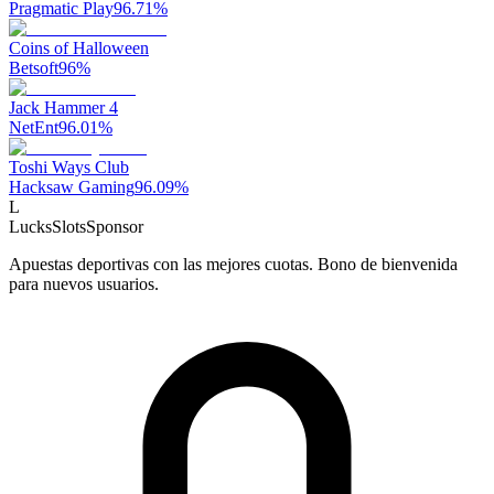
Pragmatic Play
96.71
%
Coins of Halloween
Betsoft
96
%
Jack Hammer 4
NetEnt
96.01
%
Toshi Ways Club
Hacksaw Gaming
96.09
%
L
LucksSlots
Sponsor
Apuestas deportivas con las mejores cuotas. Bono de bienvenida
para nuevos usuarios.