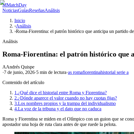
M
MatchDay
Noticias
Guías
Reseñas
Análisis
Inicio
›
Análisis
›
Roma-Fiorentina: el patrón histórico que anticipa un partido de
Análisis
Roma-Fiorentina: el patrón histórico que a
A
Andrés Quispe
·
7 de junio, 2026
·
5 min
de lectura
·
as roma
fiorentina
historial serie a
Contenido del artículo
1.
¿Qué dice el historial entre Roma y Fiorentina?
2.
¿Dónde aparece el valor cuando no hay cuotas fijas?
3.
Los nombres propios y la trampa del individualismo
4.
La voz de la tribuna y el dato que no caduca
Roma y Fiorentina se miden en el Olímpico con un guion que se conoce
apostador una hoja de ruta clara antes de que ruede la pelota.