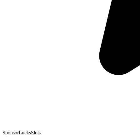
Sponsor
LucksSlots