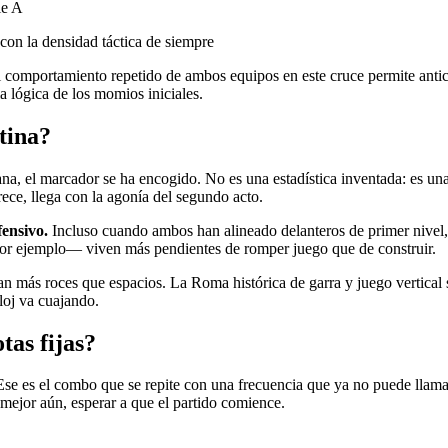
ie A
con la densidad táctica de siempre
el comportamiento repetido de ambos equipos en este cruce permite antic
la lógica de los momios iniciales.
tina?
aliana, el marcador se ha encogido. No es una estadística inventada: es u
rece, llega con la agonía del segundo acto.
fensivo.
Incluso cuando ambos han alineado delanteros de primer nivel, e
or ejemplo— viven más pendientes de romper juego que de construir.
an más roces que espacios. La Roma histórica de garra y juego vertical 
loj va cuajando.
tas fijas?
 Ese es el combo que se repite con una frecuencia que ya no puede llama
, mejor aún, esperar a que el partido comience.