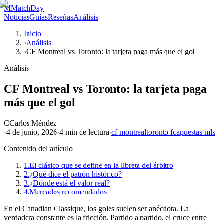
M
MatchDay
Noticias
Guías
Reseñas
Análisis
Inicio
›
Análisis
›
CF Montreal vs Toronto: la tarjeta paga más que el gol
Análisis
CF Montreal vs Toronto: la tarjeta paga
más que el gol
C
Carlos Méndez
·
4 de junio, 2026
·
4 min
de lectura
·
cf montreal
toronto fc
apuestas mls
Contenido del artículo
1.
El clásico que se define en la libreta del árbitro
2.
¿Qué dice el patrón histórico?
3.
¿Dónde está el valor real?
4.
Mercados recomendados
En el Canadian Classique, los goles suelen ser anécdota. La
verdadera constante es la fricción. Partido a partido, el cruce entre