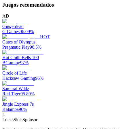
Juegos recomendados
AD
Gingerdead
G Games
96.09
%
HOT
Gates of Olympus
Pragmatic Play
96.5
%
Hot Chilli Bells 100
BGaming
97
%
Circle of Life
Hacksaw Gaming
96
%
Samurai Wildz
Red Tiger
95.89
%
Jingle Express 7s
Kalamba
96
%
L
LucksSlots
Sponsor