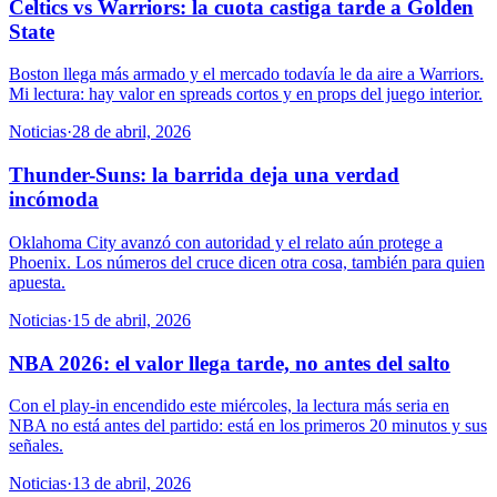
Celtics vs Warriors: la cuota castiga tarde a Golden
State
Boston llega más armado y el mercado todavía le da aire a Warriors.
Mi lectura: hay valor en spreads cortos y en props del juego interior.
Noticias
·
28 de abril, 2026
Thunder-Suns: la barrida deja una verdad
incómoda
Oklahoma City avanzó con autoridad y el relato aún protege a
Phoenix. Los números del cruce dicen otra cosa, también para quien
apuesta.
Noticias
·
15 de abril, 2026
NBA 2026: el valor llega tarde, no antes del salto
Con el play-in encendido este miércoles, la lectura más seria en
NBA no está antes del partido: está en los primeros 20 minutos y sus
señales.
Noticias
·
13 de abril, 2026