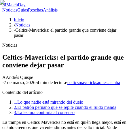
M
MatchDay
Noticias
Guías
Reseñas
Análisis
Inicio
›
Noticias
›
Celtics-Mavericks: el partido grande que conviene dejar
pasar
Noticias
Celtics-Mavericks: el partido grande que
conviene dejar pasar
A
Andrés Quispe
·
7 de marzo, 2026
·
4 min
de lectura
·
celtics
mavericks
apuestas nba
Contenido del artículo
1.
Lo que nadie está mirando del duelo
2.
El patrón peruano que se repite cuando el ruido manda
3.
La lectura contraria al consenso
La trampa en Celtics-Mavericks no está en quién llega mejor, está en
cuánto creemos que ya entendimos antes del salto inicial. Va de