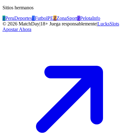
Sitios hermanos
P
PeruDeportes
F
FutbolPE
Z
ZonaSport
P
PelotaInfo
©
2026
MatchDay
|
18+ Juega responsablemente
|
LucksSlots
Apostar Ahora