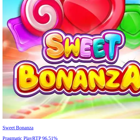
Sweet Bonanza
Pragmatic Play
RTP
96.51
%