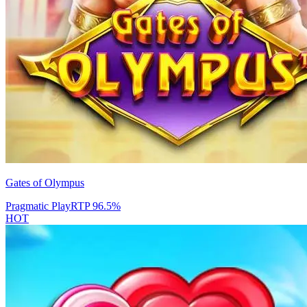
Gates of Olympus
Pragmatic Play
RTP
96.5
%
HOT