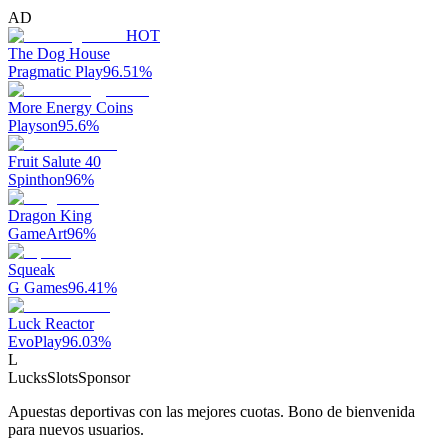
AD
HOT
The Dog House
Pragmatic Play
96.51
%
More Energy Coins
Playson
95.6
%
Fruit Salute 40
Spinthon
96
%
Dragon King
GameArt
96
%
Squeak
G Games
96.41
%
Luck Reactor
EvoPlay
96.03
%
L
LucksSlots
Sponsor
Apuestas deportivas con las mejores cuotas. Bono de bienvenida
para nuevos usuarios.