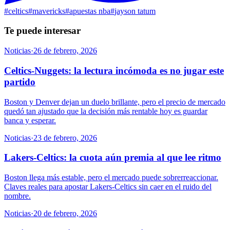
#
celtics
#
mavericks
#
apuestas nba
#
jayson tatum
Te puede interesar
Noticias
·
26 de febrero, 2026
Celtics-Nuggets: la lectura incómoda es no jugar este
partido
Boston y Denver dejan un duelo brillante, pero el precio de mercado
quedó tan ajustado que la decisión más rentable hoy es guardar
banca y esperar.
Noticias
·
23 de febrero, 2026
Lakers-Celtics: la cuota aún premia al que lee ritmo
Boston llega más estable, pero el mercado puede sobrerreaccionar.
Claves reales para apostar Lakers-Celtics sin caer en el ruido del
nombre.
Noticias
·
20 de febrero, 2026