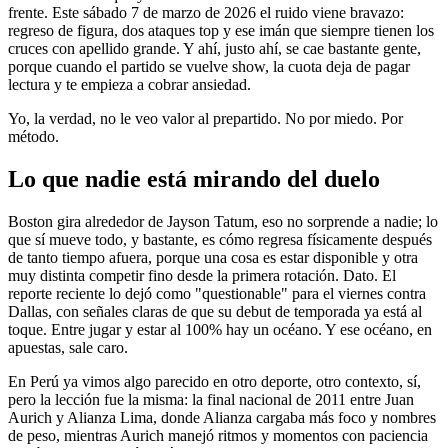
frente. Este sábado 7 de marzo de 2026 el ruido viene bravazo:
regreso de figura, dos ataques top y ese imán que siempre tienen los
cruces con apellido grande. Y ahí, justo ahí, se cae bastante gente,
porque cuando el partido se vuelve show, la cuota deja de pagar
lectura y te empieza a cobrar ansiedad.
Yo, la verdad, no le veo valor al prepartido. No por miedo. Por
método.
Lo que nadie está mirando del duelo
Boston gira alrededor de Jayson Tatum, eso no sorprende a nadie; lo
que sí mueve todo, y bastante, es cómo regresa físicamente después
de tanto tiempo afuera, porque una cosa es estar disponible y otra
muy distinta competir fino desde la primera rotación. Dato. El
reporte reciente lo dejó como "questionable" para el viernes contra
Dallas, con señales claras de que su debut de temporada ya está al
toque. Entre jugar y estar al 100% hay un océano. Y ese océano, en
apuestas, sale caro.
En Perú ya vimos algo parecido en otro deporte, otro contexto, sí,
pero la lección fue la misma: la final nacional de 2011 entre Juan
Aurich y Alianza Lima, donde Alianza cargaba más foco y nombres
de peso, mientras Aurich manejó ritmos y momentos con paciencia