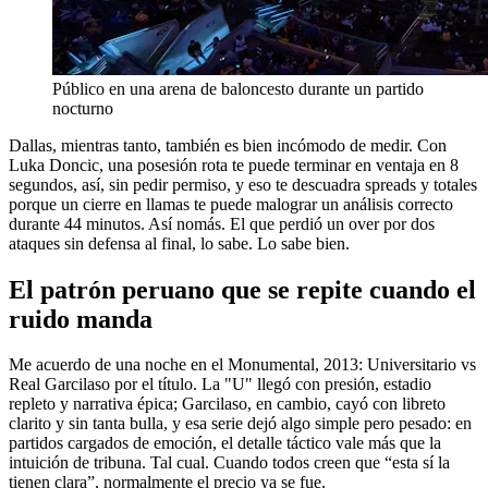
Público en una arena de baloncesto durante un partido
nocturno
Dallas, mientras tanto, también es bien incómodo de medir. Con
Luka Doncic, una posesión rota te puede terminar en ventaja en 8
segundos, así, sin pedir permiso, y eso te descuadra spreads y totales
porque un cierre en llamas te puede malograr un análisis correcto
durante 44 minutos. Así nomás. El que perdió un over por dos
ataques sin defensa al final, lo sabe. Lo sabe bien.
El patrón peruano que se repite cuando el
ruido manda
Me acuerdo de una noche en el Monumental, 2013: Universitario vs
Real Garcilaso por el título. La "U" llegó con presión, estadio
repleto y narrativa épica; Garcilaso, en cambio, cayó con libreto
clarito y sin tanta bulla, y esa serie dejó algo simple pero pesado: en
partidos cargados de emoción, el detalle táctico vale más que la
intuición de tribuna. Tal cual. Cuando todos creen que “esta sí la
tienen clara”, normalmente el precio ya se fue.