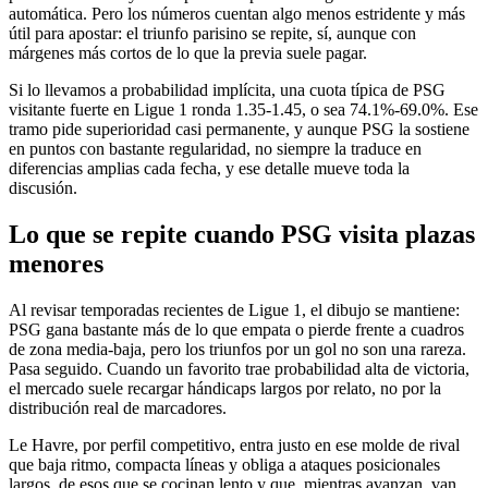
automática. Pero los números cuentan algo menos estridente y más
útil para apostar: el triunfo parisino se repite, sí, aunque con
márgenes más cortos de lo que la previa suele pagar.
Si lo llevamos a probabilidad implícita, una cuota típica de PSG
visitante fuerte en Ligue 1 ronda 1.35-1.45, o sea 74.1%-69.0%. Ese
tramo pide superioridad casi permanente, y aunque PSG la sostiene
en puntos con bastante regularidad, no siempre la traduce en
diferencias amplias cada fecha, y ese detalle mueve toda la
discusión.
Lo que se repite cuando PSG visita plazas
menores
Al revisar temporadas recientes de Ligue 1, el dibujo se mantiene:
PSG gana bastante más de lo que empata o pierde frente a cuadros
de zona media-baja, pero los triunfos por un gol no son una rareza.
Pasa seguido. Cuando un favorito trae probabilidad alta de victoria,
el mercado suele recargar hándicaps largos por relato, no por la
distribución real de marcadores.
Le Havre, por perfil competitivo, entra justo en ese molde de rival
que baja ritmo, compacta líneas y obliga a ataques posicionales
largos, de esos que se cocinan lento y que, mientras avanzan, van