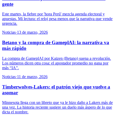
gente
Este martes, la fiebre por 'hora Perú' mezcla agenda electoral y
apuestas. Mi lectura: el reloj pesa menos que la narrativa que vende
urgencia.
Noticias
·
13 de marzo, 2026
Betano y la compra de GameplAI: la narrativa va
más rápido
La compra de GameplAI por Kaizen (Betano) suena a revolución.
Los números dicen otra cosa: el apostador promedio no gana por
más “IA”.
Noticias
·
11 de marzo, 2026
Timberwolves-Lakers: el patrón viejo que vuelve a
asomar
Minnesota llega con un libreto que ya le hizo daño a Lakers más de
una vez. La historia reciente sugiere un duelo más áspero de lo que
dicta el nombre.