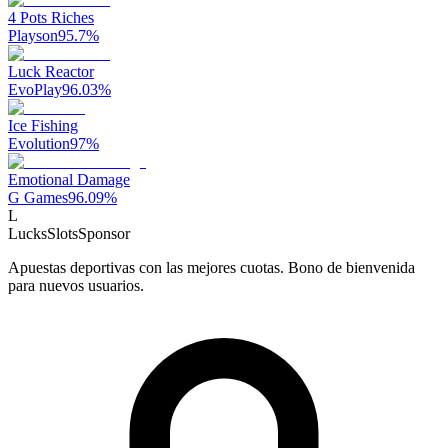
4 Pots Riches
Playson
95.7
%
Luck Reactor
EvoPlay
96.03
%
Ice Fishing
Evolution
97
%
Emotional Damage
G Games
96.09
%
L
LucksSlots
Sponsor
Apuestas deportivas con las mejores cuotas. Bono de bienvenida
para nuevos usuarios.