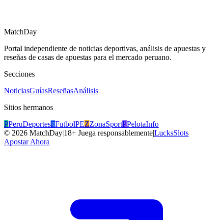
MatchDay
Portal independiente de noticias deportivas, análisis de apuestas y
reseñas de casas de apuestas para el mercado peruano.
Secciones
Noticias
Guías
Reseñas
Análisis
Sitios hermanos
P
PeruDeportes
F
FutbolPE
Z
ZonaSport
P
PelotaInfo
©
2026
MatchDay
|
18+ Juega responsablemente
|
LucksSlots
Apostar Ahora