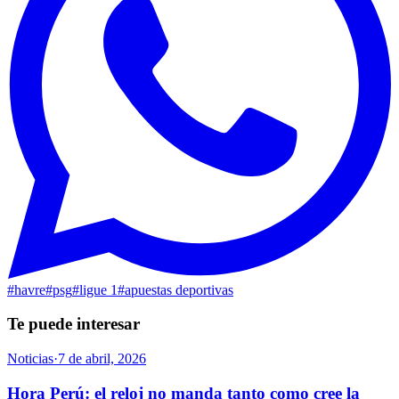
#
havre
#
psg
#
ligue 1
#
apuestas deportivas
Te puede interesar
Noticias
·
7 de abril, 2026
Hora Perú: el reloj no manda tanto como cree la