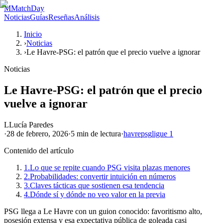
M
MatchDay
Noticias
Guías
Reseñas
Análisis
Inicio
›
Noticias
›
Le Havre-PSG: el patrón que el precio vuelve a ignorar
Noticias
Le Havre-PSG: el patrón que el precio
vuelve a ignorar
L
Lucía Paredes
·
28 de febrero, 2026
·
5 min
de lectura
·
havre
psg
ligue 1
Contenido del artículo
1.
Lo que se repite cuando PSG visita plazas menores
2.
Probabilidades: convertir intuición en números
3.
Claves tácticas que sostienen esa tendencia
4.
Dónde sí y dónde no veo valor en la previa
PSG llega a Le Havre con un guion conocido: favoritismo alto,
posesión extensa y esa expectativa pública de goleada casi