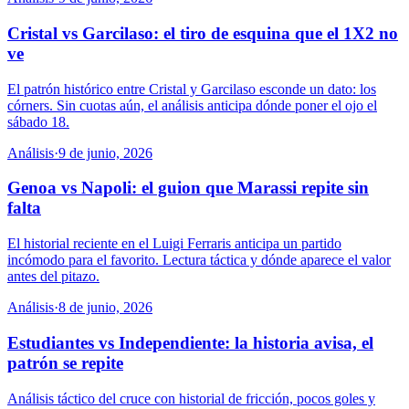
Cristal vs Garcilaso: el tiro de esquina que el 1X2 no
ve
El patrón histórico entre Cristal y Garcilaso esconde un dato: los
córners. Sin cuotas aún, el análisis anticipa dónde poner el ojo el
sábado 18.
Análisis
·
9 de junio, 2026
Genoa vs Napoli: el guion que Marassi repite sin
falta
El historial reciente en el Luigi Ferraris anticipa un partido
incómodo para el favorito. Lectura táctica y dónde aparece el valor
antes del pitazo.
Análisis
·
8 de junio, 2026
Estudiantes vs Independiente: la historia avisa, el
patrón se repite
Análisis táctico del cruce con historial de fricción, pocos goles y