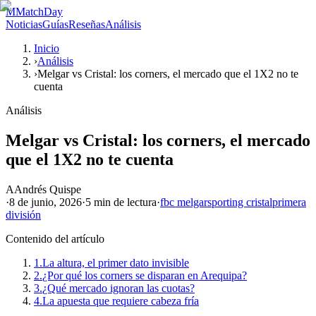
M
MatchDay
Noticias
Guías
Reseñas
Análisis
Inicio
›
Análisis
›
Melgar vs Cristal: los corners, el mercado que el 1X2 no te
cuenta
Análisis
Melgar vs Cristal: los corners, el mercado
que el 1X2 no te cuenta
A
Andrés Quispe
·
8 de junio, 2026
·
5 min
de lectura
·
fbc melgar
sporting cristal
primera
división
Contenido del artículo
1.
La altura, el primer dato invisible
2.
¿Por qué los corners se disparan en Arequipa?
3.
¿Qué mercado ignoran las cuotas?
4.
La apuesta que requiere cabeza fría