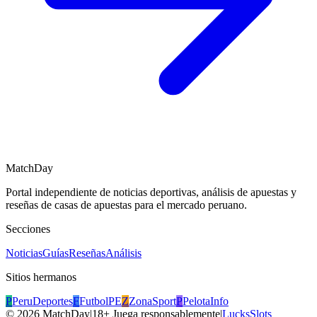
MatchDay
Portal independiente de noticias deportivas, análisis de apuestas y
reseñas de casas de apuestas para el mercado peruano.
Secciones
Noticias
Guías
Reseñas
Análisis
Sitios hermanos
P
PeruDeportes
F
FutbolPE
Z
ZonaSport
P
PelotaInfo
©
2026
MatchDay
|
18+ Juega responsablemente
|
LucksSlots