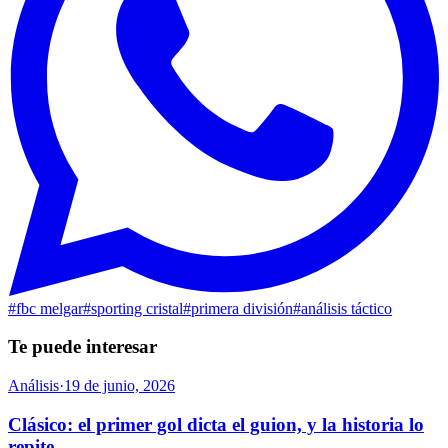
#
fbc melgar
#
sporting cristal
#
primera división
#
análisis táctico
Te puede interesar
Análisis
·
19 de junio, 2026
Clásico: el primer gol dicta el guion, y la historia lo
repite