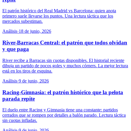
El patrón histórico del Real Madrid vs Barcelona: quien anota
primero suele llevarse los puntos. Una lectura táctica que los
mercados subestiman.
Análisis
·
18 de junio, 2026
River-Barracas Central: el patrón que todos olvidan
y que paga
River recibe a Barracas sin cuotas disponibles. El historial reciente
dibuja un partido de pocos goles y muchos córners. La mejor lectura
está en los tiros de esquina.
Análisis
·
9 de junio, 2026
Racing-Gimnasia: el patrón histórico que la pelota
parada repite
El duelo entre Racing y Gimnasia tiene una constante: partidos
cerrados que se rompen por detalles a balón parado. Lectura táctica
sin cuotas infladas.
Análisis
·
9 de junio, 2026