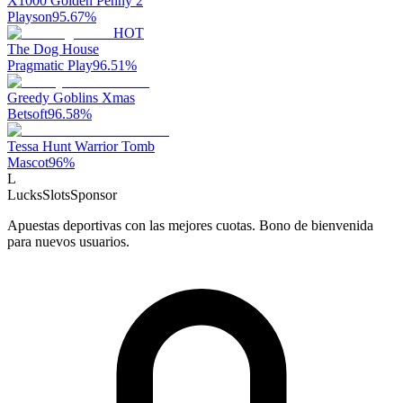
X1000 Golden Penny 2
Playson
95.67
%
HOT
The Dog House
Pragmatic Play
96.51
%
Greedy Goblins Xmas
Betsoft
96.58
%
Tessa Hunt Warrior Tomb
Mascot
96
%
L
LucksSlots
Sponsor
Apuestas deportivas con las mejores cuotas. Bono de bienvenida
para nuevos usuarios.