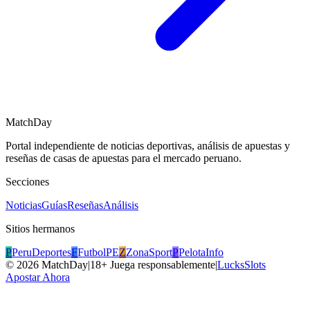
MatchDay
Portal independiente de noticias deportivas, análisis de apuestas y
reseñas de casas de apuestas para el mercado peruano.
Secciones
Noticias
Guías
Reseñas
Análisis
Sitios hermanos
P
PeruDeportes
F
FutbolPE
Z
ZonaSport
P
PelotaInfo
©
2026
MatchDay
|
18+ Juega responsablemente
|
LucksSlots
Apostar Ahora