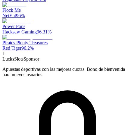
Flock Me
NetEnt
96
%
Power Pops
Hacksaw Gaming
96.31
%
Pirates Plenty Treasures
Red Tiger
96.2
%
L
LucksSlots
Sponsor
Apuestas deportivas con las mejores cuotas. Bono de bienvenida
para nuevos usuarios.