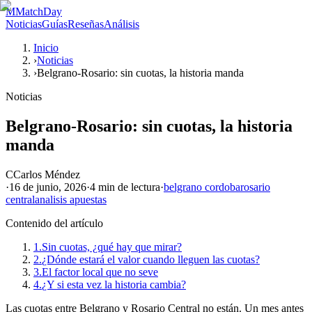
M
MatchDay
Noticias
Guías
Reseñas
Análisis
Inicio
›
Noticias
›
Belgrano-Rosario: sin cuotas, la historia manda
Noticias
Belgrano-Rosario: sin cuotas, la historia
manda
C
Carlos Méndez
·
16 de junio, 2026
·
4 min
de lectura
·
belgrano cordoba
rosario
central
analisis apuestas
Contenido del artículo
1.
Sin cuotas, ¿qué hay que mirar?
2.
¿Dónde estará el valor cuando lleguen las cuotas?
3.
El factor local que no seve
4.
¿Y si esta vez la historia cambia?
Las cuotas entre Belgrano y Rosario Central no están. Un mes antes