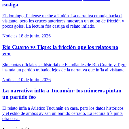
castiga
El domingo, Platense recibe a Unión. La narrativa empuja hacia el
visitante, pero los cruces anteriores muestran un guion de fricción y
pocos goles. La lectura fría castiga el relato inflado.
Noticias
·
18 de junio, 2026
Rio Cuarto vs Tigre: la fricción que los relatos no
ven
Sin cuotas oficiales, el historial de Estudiantes de Rio Cuarto y Tigre
insinúa un partido trabado, lejos de la narrativa que infla al visitante.
Noticias
·
10 de junio, 2026
La narrativa infla a Tucumán: los números pintan
un partido feo
El relato infla a Atlético Tucumán en casa, pero los datos históricos
y el estilo de ambos avisan un partido cerrado. La lectura fría pinta
otra cosa.