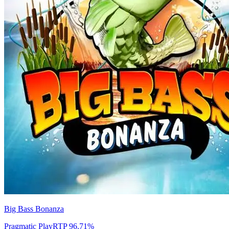
Big Bass Bonanza
Pragmatic Play
RTP
96.71
%