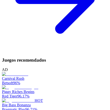
Juegos recomendados
AD
Carnival Rush
Betsoft
96
%
Piggy Riches Begins
Red Tiger
96.17
%
HOT
Big Bass Bonanza
Pragmatic Play
96.71
%