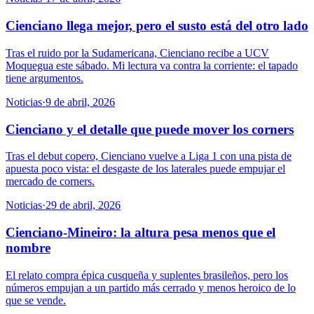
Cienciano llega mejor, pero el susto está del otro lado
Tras el ruido por la Sudamericana, Cienciano recibe a UCV
Moquegua este sábado. Mi lectura va contra la corriente: el tapado
tiene argumentos.
Noticias
·
9 de abril, 2026
Cienciano y el detalle que puede mover los corners
Tras el debut copero, Cienciano vuelve a Liga 1 con una pista de
apuesta poco vista: el desgaste de los laterales puede empujar el
mercado de corners.
Noticias
·
29 de abril, 2026
Cienciano-Mineiro: la altura pesa menos que el
nombre
El relato compra épica cusqueña y suplentes brasileños, pero los
números empujan a un partido más cerrado y menos heroico de lo
que se vende.