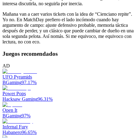
interesa discutirla, no seguirla por inercia.
Mañana van a caer varios tickets con la idea de “Cienciano repite”.
Yo no. En MatchDay prefiero el lado incómodo cuando hay
argumento de campo: ajuste defensivo probable, memoria táctica
después de perder, y un clásico que puede cambiar de dueño en una
sola segunda pelota. Así nomás. Si me equivoco, me equivoco con
lectura, no con eco.
Juegos recomendados
AD
UFO Pyramids
BGaming
97.17
%
Power Pops
Hacksaw Gaming
96.31
%
Open It
BGaming
97
%
Infernal Fury
Habanero
96.65
%