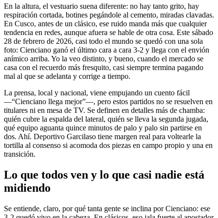
En la altura, el vestuario suena diferente: no hay tanto grito, hay
respiración cortada, botines pegándole al cemento, miradas clavadas.
En Cusco, antes de un clásico, ese ruido manda más que cualquier
tendencia en redes, aunque afuera se hable de otra cosa. Este sábado
28 de febrero de 2026, casi todo el mundo se quedó con una sola
foto: Cienciano ganó el último cara a cara 3-2 y llega con el envión
anímico arriba. Yo la veo distinto, y bueno, cuando el mercado se
casa con el recuerdo más fresquito, casi siempre termina pagando
mal al que se adelanta y corrige a tiempo.
La prensa, local y nacional, viene empujando un cuento fácil
—“Cienciano llega mejor”—, pero estos partidos no se resuelven en
titulares ni en mesa de TV. Se definen en detalles más de chamba:
quién cubre la espalda del lateral, quién se lleva la segunda jugada,
qué equipo aguanta quince minutos de palo y palo sin partirse en
dos. Ahí. Deportivo Garcilaso tiene margen real para voltearle la
tortilla al consenso si acomoda dos piezas en campo propio y una en
transición.
Lo que todos ven y lo que casi nadie está
midiendo
Se entiende, claro, por qué tanta gente se inclina por Cienciano: ese
3-2 quedó vivo en la cabeza. En clásicos, eso jala fuerte al apostador