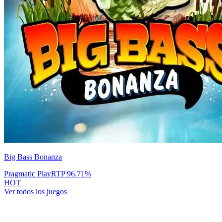
Big Bass Bonanza
Pragmatic Play
RTP
96.71
%
HOT
Ver todos los juegos