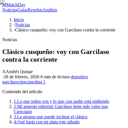
M
MatchDay
Noticias
Guías
Reseñas
Análisis
Inicio
›
Noticias
›
Clásico cusqueño: voy con Garcilaso contra la corriente
Noticias
Clásico cusqueño: voy con Garcilaso
contra la corriente
A
Andrés Quispe
·
28 de febrero, 2026
·
6 min
de lectura
·
deportivo
garcilaso
cienciano
liga 1
Contenido del artículo
1.
Lo que todos ven y lo que casi nadie está midiendo
2.
Mi apuesta editorial: Garcilaso tiene más valor que
Cienciano
3.
La pizarra que puede inclinar el clásico
4.
Qué haría con mi plata este sábado