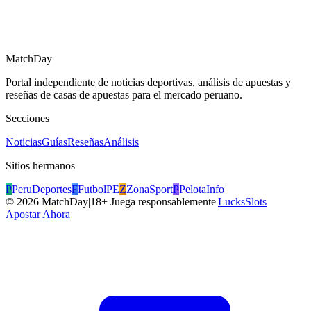
MatchDay
Portal independiente de noticias deportivas, análisis de apuestas y
reseñas de casas de apuestas para el mercado peruano.
Secciones
Noticias
Guías
Reseñas
Análisis
Sitios hermanos
P
PeruDeportes
F
FutbolPE
Z
ZonaSport
P
PelotaInfo
©
2026
MatchDay
|
18+ Juega responsablemente
|
LucksSlots
Apostar Ahora