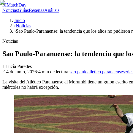
M
MatchDay
Noticias
Guías
Reseñas
Análisis
Inicio
›
Noticias
›
Sao Paulo-Paranaense: la tendencia que los años no pudieron 
Noticias
Sao Paulo-Paranaense: la tendencia que l
L
Lucía Paredes
·
14 de junio, 2026
·
4 min
de lectura
·
sao paulo
atletico paranaense
serie
La visita del Atlético Paranaense al Morumbi tiene un guion escrito e
miércoles no habrá excepción.