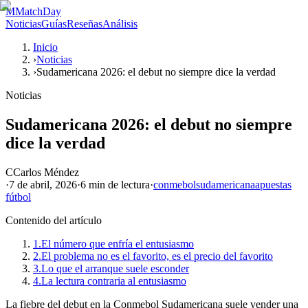
M
MatchDay
Noticias
Guías
Reseñas
Análisis
Inicio
›
Noticias
›
Sudamericana 2026: el debut no siempre dice la verdad
Noticias
Sudamericana 2026: el debut no siempre
dice la verdad
C
Carlos Méndez
·
7 de abril, 2026
·
6 min
de lectura
·
conmebol
sudamericana
apuestas
fútbol
Contenido del artículo
1.
El número que enfría el entusiasmo
2.
El problema no es el favorito, es el precio del favorito
3.
Lo que el arranque suele esconder
4.
La lectura contraria al entusiasmo
La fiebre del debut en la Conmebol Sudamericana suele vender una