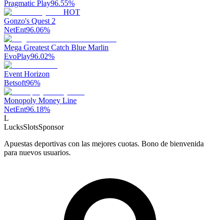
Pragmatic Play
96.55
%
HOT
Gonzo's Quest 2
NetEnt
96.06
%
Mega Greatest Catch Blue Marlin
EvoPlay
96.02
%
Event Horizon
Betsoft
96
%
Monopoly Money Line
NetEnt
96.18
%
L
LucksSlots
Sponsor
Apuestas deportivas con las mejores cuotas. Bono de bienvenida
para nuevos usuarios.