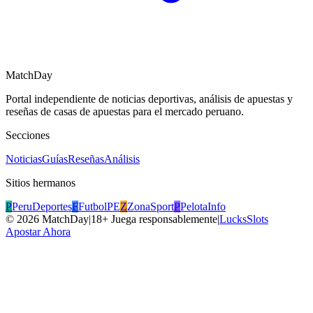
MatchDay
Portal independiente de noticias deportivas, análisis de apuestas y
reseñas de casas de apuestas para el mercado peruano.
Secciones
Noticias
Guías
Reseñas
Análisis
Sitios hermanos
P
PeruDeportes
F
FutbolPE
Z
ZonaSport
P
PelotaInfo
©
2026
MatchDay
|
18+ Juega responsablemente
|
LucksSlots
Apostar Ahora