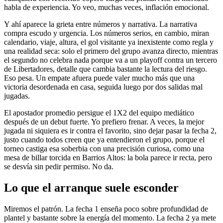
habla de experiencia. Yo veo, muchas veces, inflación emocional.
Y ahí aparece la grieta entre números y narrativa. La narrativa
compra escudo y urgencia. Los números serios, en cambio, miran
calendario, viaje, altura, el gol visitante ya inexistente como regla y
una realidad seca: solo el primero del grupo avanza directo, mientras
el segundo no celebra nada porque va a un playoff contra un tercero
de Libertadores, detalle que cambia bastante la lectura del riesgo.
Eso pesa. Un empate afuera puede valer mucho más que una
victoria desordenada en casa, seguida luego por dos salidas mal
jugadas.
El apostador promedio persigue el 1X2 del equipo mediático
después de un debut fuerte. Yo prefiero frenar. A veces, la mejor
jugada ni siquiera es ir contra el favorito, sino dejar pasar la fecha 2,
justo cuando todos creen que ya entendieron el grupo, porque el
torneo castiga esa soberbia con una precisión curiosa, como una
mesa de billar torcida en Barrios Altos: la bola parece ir recta, pero
se desvía sin pedir permiso. No da.
Lo que el arranque suele esconder
Miremos el patrón. La fecha 1 enseña poco sobre profundidad de
plantel y bastante sobre la energía del momento. La fecha 2 ya mete