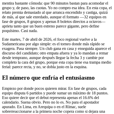
mentira bastante cómoda: que 90 minutos bastan para acomodar el
grupo y, de paso, las cuotas. Yo no compro esa idea. En esta copa, el
relato premia demasiado al que arranca encendido y castiga, quizá
de más, al que sale enredado, aunque el formato —32 equipos en
fase de grupos, 8 grupos y apenas 8 boletos directos a octavos—
aprieta tanto que un buen estreno parece gigante, pero define
poquísimo. Casi nada.
Este martes, 7 de abril de 2026, el foco regional vuelve a la
Sudamericana por algo simple: es el torneo donde más rápido se
exagera. Pasa siempre. Un club gana en casa y enseguida aparece el
discurso del candidato; otro empata afuera y ya lo mandan a remar
desde temprano, aunque después llegue la fecha 3 y cambie por
completo la cara del grupo, porque esta copa tiene esa trampa medio
ferial: parece recta, y no, se dobla justo en la esquina.
El número que enfría el entusiasmo
Empiezo por donde pocos quieren mirar. En fase de grupos, cada
equipo disputa 6 partidos y puede sumar un máximo de 18 puntos.
Eso quiere decir que el debut representa apenas el 16.6% del
calendario. Suena obvio. Pero no lo es. No para el apostador
apurado. En Lima, en Arequipa o en el Rímac, suele
sobrerreaccionarse a la primera noche copera como si dejara una