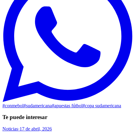
#
conmebol
#
sudamericana
#
apuestas fútbol
#
copa sudamericana
Te puede interesar
Noticias
·
17 de abril, 2026