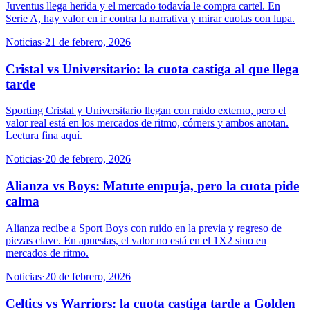
Juventus llega herida y el mercado todavía le compra cartel. En
Serie A, hay valor en ir contra la narrativa y mirar cuotas con lupa.
Noticias
·
21 de febrero, 2026
Cristal vs Universitario: la cuota castiga al que llega
tarde
Sporting Cristal y Universitario llegan con ruido externo, pero el
valor real está en los mercados de ritmo, córners y ambos anotan.
Lectura fina aquí.
Noticias
·
20 de febrero, 2026
Alianza vs Boys: Matute empuja, pero la cuota pide
calma
Alianza recibe a Sport Boys con ruido en la previa y regreso de
piezas clave. En apuestas, el valor no está en el 1X2 sino en
mercados de ritmo.
Noticias
·
20 de febrero, 2026
Celtics vs Warriors: la cuota castiga tarde a Golden