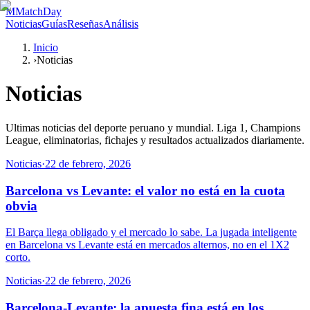
M
MatchDay
Noticias
Guías
Reseñas
Análisis
Inicio
›
Noticias
Noticias
Ultimas noticias del deporte peruano y mundial. Liga 1, Champions
League, eliminatorias, fichajes y resultados actualizados diariamente.
Noticias
·
22 de febrero, 2026
Barcelona vs Levante: el valor no está en la cuota
obvia
El Barça llega obligado y el mercado lo sabe. La jugada inteligente
en Barcelona vs Levante está en mercados alternos, no en el 1X2
corto.
Noticias
·
22 de febrero, 2026
Barcelona-Levante: la apuesta fina está en los