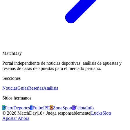
MatchDay
Portal independiente de noticias deportivas, análisis de apuestas y
reseñas de casas de apuestas para el mercado peruano.
Secciones
Noticias
Guías
Reseñas
Análisis
Sitios hermanos
P
PeruDeportes
F
FutbolPE
Z
ZonaSport
P
PelotaInfo
©
2026
MatchDay
|
18+ Juega responsablemente
|
LucksSlots
Apostar Ahora