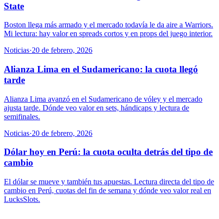
State
Boston llega más armado y el mercado todavía le da aire a Warriors.
Mi lectura: hay valor en spreads cortos y en props del juego interior.
Noticias
·
20 de febrero, 2026
Alianza Lima en el Sudamericano: la cuota llegó
tarde
Alianza Lima avanzó en el Sudamericano de vóley y el mercado
ajusta tarde. Dónde veo valor en sets, hándicaps y lectura de
semifinales.
Noticias
·
20 de febrero, 2026
Dólar hoy en Perú: la cuota oculta detrás del tipo de
cambio
El dólar se mueve y también tus apuestas. Lectura directa del tipo de
cambio en Perú, cuotas del fin de semana y dónde veo valor real en
LucksSlots.