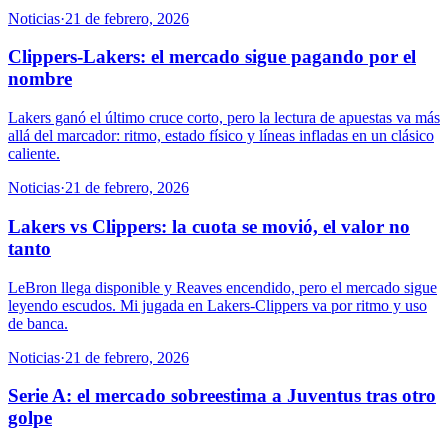
Noticias
·
21 de febrero, 2026
Clippers-Lakers: el mercado sigue pagando por el
nombre
Lakers ganó el último cruce corto, pero la lectura de apuestas va más
allá del marcador: ritmo, estado físico y líneas infladas en un clásico
caliente.
Noticias
·
21 de febrero, 2026
Lakers vs Clippers: la cuota se movió, el valor no
tanto
LeBron llega disponible y Reaves encendido, pero el mercado sigue
leyendo escudos. Mi jugada en Lakers-Clippers va por ritmo y uso
de banca.
Noticias
·
21 de febrero, 2026
Serie A: el mercado sobreestima a Juventus tras otro
golpe