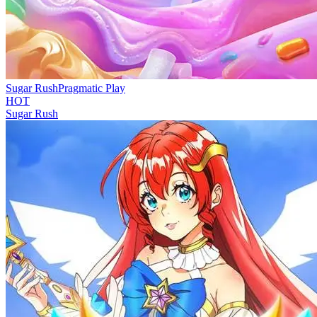
Sugar Rush
Pragmatic Play
HOT
Sugar Rush