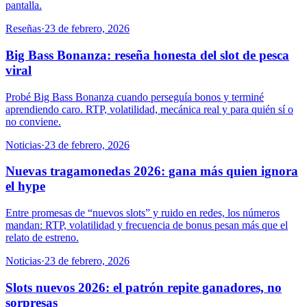
pantalla.
Reseñas
·
23 de febrero, 2026
Big Bass Bonanza: reseña honesta del slot de pesca
viral
Probé Big Bass Bonanza cuando perseguía bonos y terminé
aprendiendo caro. RTP, volatilidad, mecánica real y para quién sí o
no conviene.
Noticias
·
23 de febrero, 2026
Nuevas tragamonedas 2026: gana más quien ignora
el hype
Entre promesas de “nuevos slots” y ruido en redes, los números
mandan: RTP, volatilidad y frecuencia de bonus pesan más que el
relato de estreno.
Noticias
·
23 de febrero, 2026
Slots nuevos 2026: el patrón repite ganadores, no
sorpresas