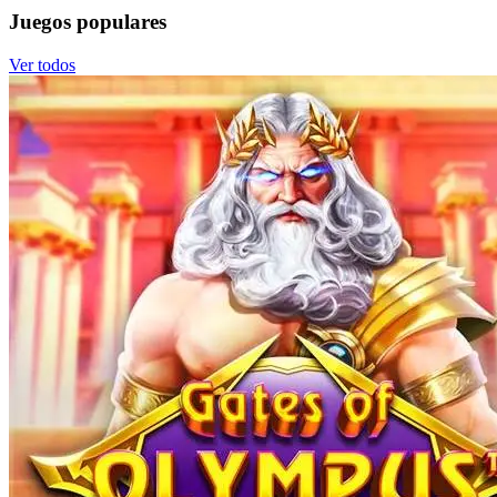
Juegos populares
Ver todos