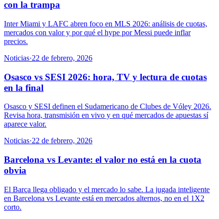
con la trampa
Inter Miami y LAFC abren foco en MLS 2026: análisis de cuotas,
mercados con valor y por qué el hype por Messi puede inflar
precios.
Noticias
·
22 de febrero, 2026
Osasco vs SESI 2026: hora, TV y lectura de cuotas
en la final
Osasco y SESI definen el Sudamericano de Clubes de Vóley 2026.
Revisa hora, transmisión en vivo y en qué mercados de apuestas sí
aparece valor.
Noticias
·
22 de febrero, 2026
Barcelona vs Levante: el valor no está en la cuota
obvia
El Barça llega obligado y el mercado lo sabe. La jugada inteligente
en Barcelona vs Levante está en mercados alternos, no en el 1X2
corto.