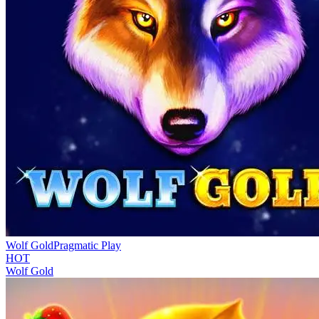
Wolf Gold
Pragmatic Play
HOT
Wolf Gold