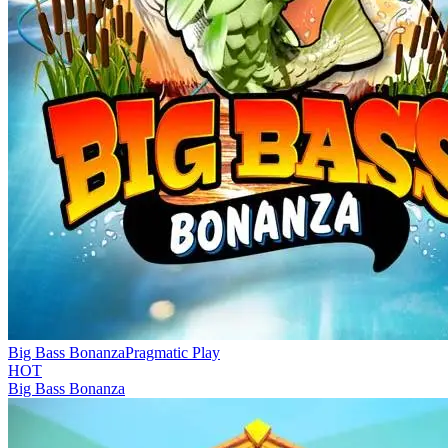
Big Bass Bonanza
Pragmatic Play
HOT
Big Bass Bonanza