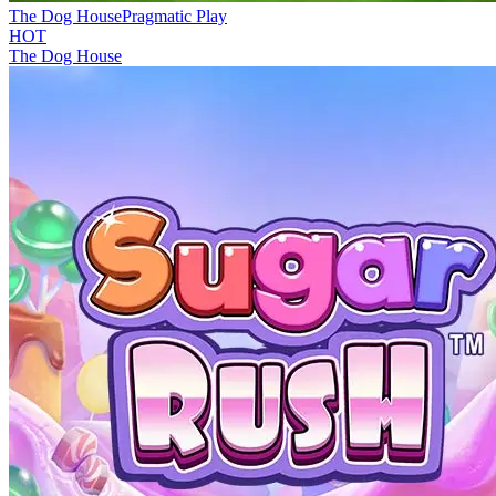
The Dog House
Pragmatic Play
HOT
The Dog House