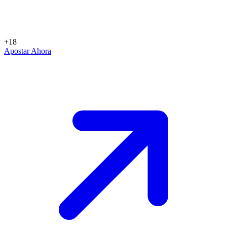
+18
Apostar Ahora