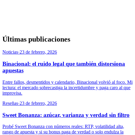
Últimas publicaciones
Noticias
·
23 de febrero, 2026
Binacional: el ruido legal que también distorsiona
apuestas
Entre fallos, desmentidos y calendario, Binacional volvió al foco. Mi
lectura: el mercado sobrecastiga la incertidumbre y paga caro al que
improvisa.
Reseñas
·
23 de febrero, 2026
Sweet Bonanza: azúcar, varianza y verdad sin filtro
Probé Sweet Bonanza con números reales: RTP, volatilidad alta,
rango de apuesta y si su bonus paga de verdad o solo endulza la