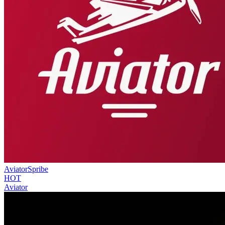
Aviator
Spribe
HOT
Aviator