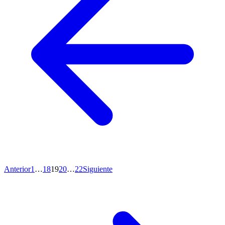
Anterior
1
…
18
19
20
…
22
Siguiente